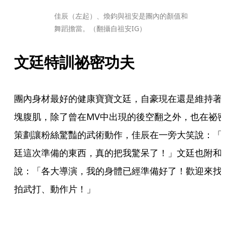
佳辰（左起）、煥鈞與祖安是團內的顏值和
舞蹈擔當。（翻攝自祖安IG）
文廷特訓祕密功夫
團內身材最好的健康寶寶文廷，自豪現在還是維持著
塊腹肌，除了曾在MV中出現的後空翻之外，也在祕
策劃讓粉絲驚豔的武術動作，佳辰在一旁大笑說：「
廷這次準備的東西，真的把我驚呆了！」文廷也附和
說：「各大導演，我的身體已經準備好了！歡迎來找
拍武打、動作片！」