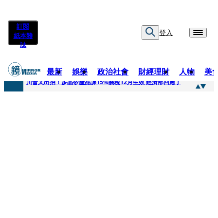
訂閱
登入
紙本雜
誌
最新
娛樂
政治社會
財經理財
人物
美
快訊
川普又出招！多晶矽產品課15%關稅12月生效 經濟部回應了
快訊
超速肇事停工一年首度受訪 廣末涼子被次子點醒！哽咽吐露：不再偽裝完美
快訊
真相一把抓／蕭敬騰 A-Lin同框有一腿 彭佳慧聞腋女青年