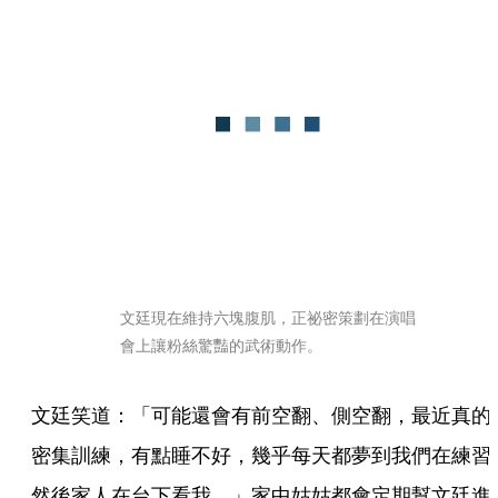
文廷現在維持六塊腹肌，正祕密策劃在演唱
會上讓粉絲驚豔的武術動作。
文廷笑道：「可能還會有前空翻、側空翻，最近真的
密集訓練，有點睡不好，幾乎每天都夢到我們在練習
然後家人在台下看我。」家中姑姑都會定期幫文廷進