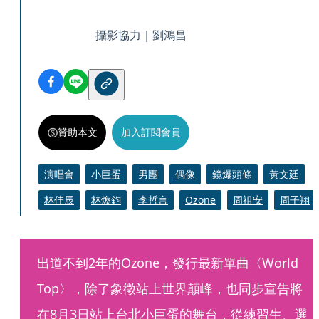
攝影協力｜劉鴻昌
贊助本文
加入訂閱會員
演唱會
小巨蛋
男團
偶像
鏡爆頭條
黃文廷
林佳辰
林煥鈞
李哲言
Ozone
周祖安
周子翔
出道不到2年的Ozone，發行最新單曲〈World 
Top〉，除了象徵站上世界顛峰，也同步宣告將
在8月3日站上台北小巨蛋的舞台，從練習生、選