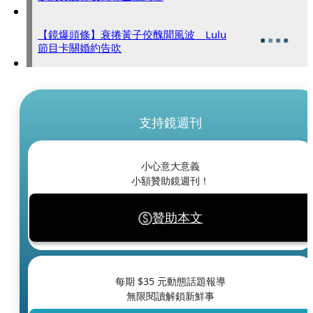
【鏡爆頭條】衰捲黃子佼醜聞風波 Lulu
節目卡關婚約告吹
支持鏡週刊
小心意大意義
小額贊助鏡週刊！
贊助本文
每期 $
35
元動態話題報導
無限閱讀解鎖新鮮事