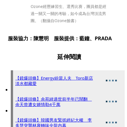
Ozone經歷練習生、選秀比賽，團員都是經
過一關又一關的考驗，如今成為台灣頂流男
團。（翻攝自Ozone臉書）
服裝協力：陳慧明 服裝提供：藍鐘、PRADA
延伸閱讀
【鏡爆頭條】Energy紛當人夫 Toro新店
淡水都藏愛
【鏡爆頭條】余苑綺過世前半年已鬧翻
余天曾遭女婿情勒4千萬
【鏡爆頭條】韓國男友緊抓經紀大權 李
多慧突襲林襄轉味全龍內幕