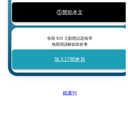
贊助本文
每期 $
35
元動態話題報導
無限閱讀解鎖新鮮事
加入訂閱會員
鏡週刊