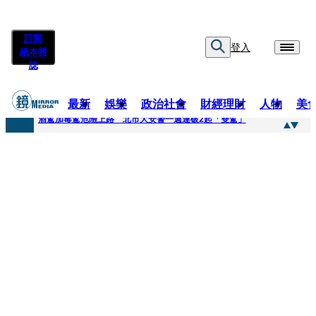
訂閱
登入
紙本雜
誌
最新
娛樂
政治社會
財經理財
人物
美
快訊
酒駕加毒駕危險上路 北市大安警一週連破2起「雙駕」
快訊
Ozone黃文廷、FEniX夏浦洋組「神隊友」 邱以太、林亭莉熱血狂奔殺青淚崩
快訊
AKIRA台北唱到一半突收兒子告白「爸爸I LOVE YOU」 驚喜林志玲同步曝光父親節「披薩蛋糕」