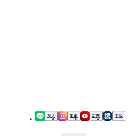
加入
追蹤
訂閱
下載