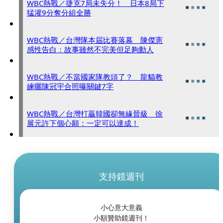
WBC熱戰／捷克7局未失分！ 日本8局下
猛灌9分奪分組全勝
WBC熱戰／台灣隊本屆比賽落幕 陳傑憲
感性告白：故事雖然不完美但足夠動人
WBC熱戰／不當國家隊教頭了？ 龍貓教
練曬陳冠宇合照曝關鍵7字
WBC熱戰／台灣打贏韓國卻無緣晉級 徐
展元許下個心願：一定可以達成！
支持鏡週刊
小心意大意義
小額贊助鏡週刊！