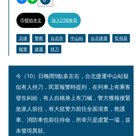
贊助本文
加入訂閱會員
北捷
警察
台北市
中山站
台北捷運
監視器
報警
捷運
持刀
今（10）日晚間9點多左右，台北捷運中山站疑
似有人持刀，民眾報警時提到，在列車上有乘客
發生糾紛，有人自稱身上有刀械，警方獲報後緊
急派人前往，有大批警力前往全面清查，救護
車、消防車也前往待命，所幸只是虛驚一場，並
未發現異狀。