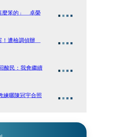
這麼笨的」 卓榮
外案！遭檢調偵辦
回酸民：我會繼續
教練曬陳冠宇合照
刊