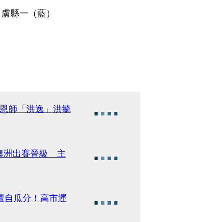
、盧縣一（藍）
安恩師「洪逸」洪毓
澳洲出賽晉級 主
擅自瓜分！高市運