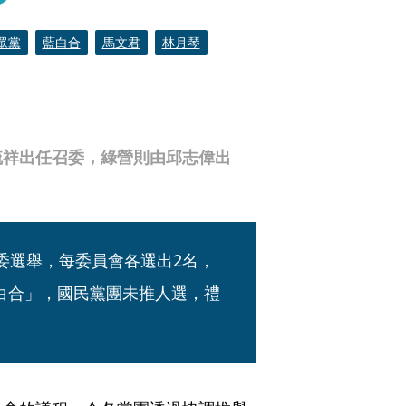
眾黨
藍白合
馬文君
林月琴
毓祥出任召委，綠營則由邱志偉出
委選舉，每委員會各選出2名，
白合」，國民黨團未推人選，禮