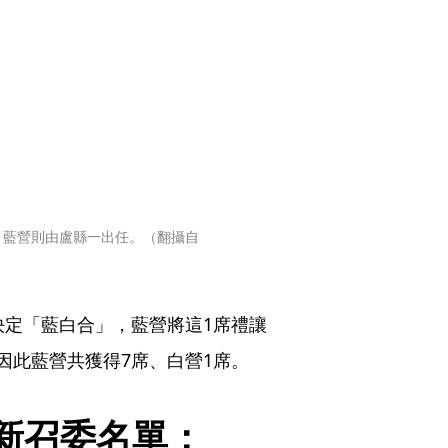
，藍營則由盧縣一出任。（翻攝自
決定「藍白合」，藍營將這1席禮讓
因此藍營共獲得7席、白營1席。
新召委名單：