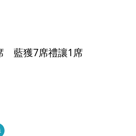
席 藍獲7席禮讓1席
員