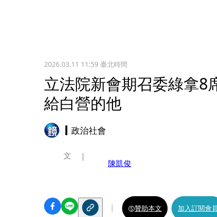
2026.03.11 11:59
臺北時間
立法院新會期召委綠拿8
給白營的他
政治社會
文
陳凱俊
贊助本文
加入訂閱會