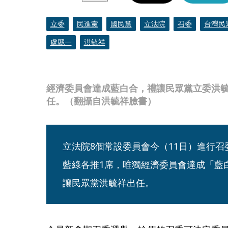
立委
民進黨
國民黨
立法院
召委
台灣民
盧縣一
洪毓祥
經濟委員會達成藍白合，禮讓民眾黨立委洪
任。（翻攝自洪毓祥臉書）
立法院8個常設委員會今（11日）進行召
藍綠各推1席，唯獨經濟委員會達成「藍
讓民眾黨洪毓祥出任。