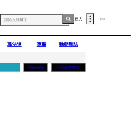
登入
瑪法達
專欄
動態雜誌
訂閱紙本雜誌
Podcasts