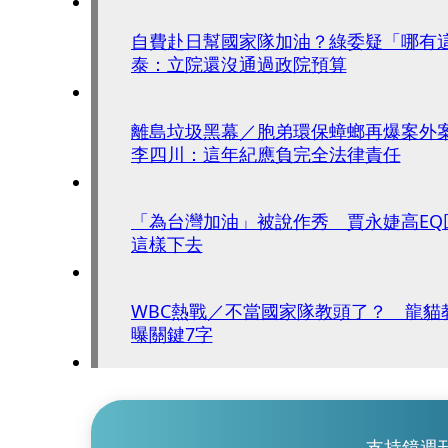
自費赴日幫國家隊加油？綠委疑「哪有
泰：立院還沒通過政院預算
離島垃圾黑幕／胞弟環保蟑螂再爆案
李四川：這年紀應負完全法律責任
「為台灣加油」被說作秀 賈永婕高EQ
這樣下去
WBC熱戰／不當國家隊教頭了？ 龍貓
曝關鍵7字
支持鏡週