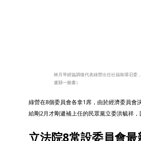
林月琴經協調後代表綠營出任社福衛環召委
盧縣一臉書）
綠營在8個委員會各拿1席，由於經濟委員會
給剛2月才剛遞補上任的民眾黨立委洪毓祥，
立法院8常設委員會最