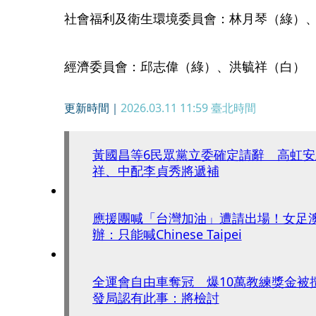
社會福利及衛生環境委員會：林月琴（綠）
經濟委員會：邱志偉（綠）、洪毓祥（白）
更新時間｜
2026.03.11 11:59
臺北時間
黃國昌等6民眾黨立委確定請辭 高虹
祥、中配李貞秀將遞補
應援團喊「台灣加油」遭請出場！女足
辦：只能喊Chinese Taipei
全運會自由車奪冠 爆10萬教練獎金被
發局認有此事：將檢討