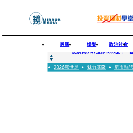
最新
娛樂
政治社會
快訊
慈濟買BNT遭詐10.6億！
2026瘋世足
快訊
魅力基隆
房市熱
慈濟挨詐十億／跟陳時中道
快訊
員工建文陪睡機場爆紅！狂接