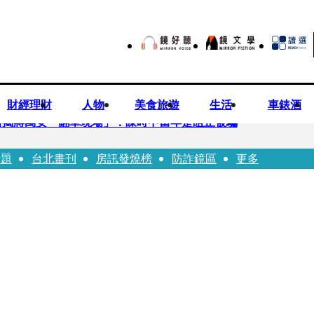
財經理財
人物
美食旅遊
生活
車錶酒
 醫揭蔣萬安「翻車現場」：陳時中當年是阻止被騙
話題
台北畫刊
房訊發燒榜
防詐鏡區
更多
歉？ 蔣萬安嗆：當時政府買夠疫苗民間就不用採購
20業配 Joeman幫算「買房頭期款」驚喊：換作我也想離職