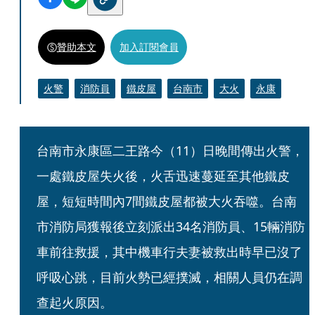
贊助本文
加入訂閱會員
火警
消防員
鐵皮屋
台南市
大火
永康
台南市永康區二王路今（11）日晚間傳出火警，
一處鐵皮屋失火後，火舌迅速蔓延至其他鐵皮
屋，短短時間內7間鐵皮屋都被大火吞噬。台南
市消防局獲報後立刻派出34名消防員、15輛消防
車前往救援，其中機車行夫妻被救出時早已沒了
呼吸心跳，目前火勢已經撲滅，相關人員仍在調
查起火原因。