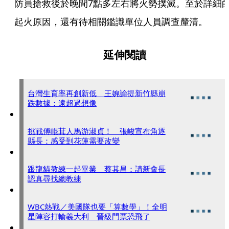
防員搶救後於晚間7點多左右將火勢撲滅。至於詳細
起火原因，還有待相關鑑識單位人員調查釐清。
延伸閱讀
台灣生育率再創新低 王婉諭提新竹縣崩
跌數據：遠超過想像
挑戰傅崐萁人馬游淑貞！ 張峻宣布角逐
縣長：感受到花蓮需要改變
跟龍貓教練一起畢業 蔡其昌：請新會長
認真尋找總教練
WBC熱戰／美國隊也要「算數學」！全明
星陣容打輸義大利 晉級門票恐飛了