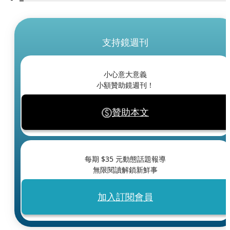
支持鏡週刊
小心意大意義
小額贊助鏡週刊！
贊助本文
每期 $
35
元動態話題報導
無限閱讀解鎖新鮮事
加入訂閱會員