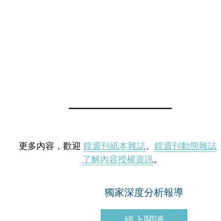
更多內容，歡迎
鏡週刊紙本雜誌
、
鏡週刊動態雜誌
了解內容授權資訊
。
獨家深度分析報導
線上閱讀