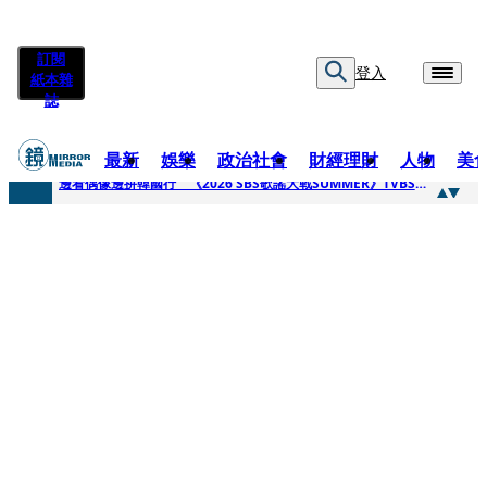
訂閱
登入
紙本雜
誌
最新
娛樂
政治社會
財經理財
人物
美
快訊
邊看偶像邊拚韓國行 《2026 SBS歌謠大戰SUMMER》TVBS直播祭追星福利
快訊
代誌大條火急跳船？ 宏碁派任李文詳接掌兆基屋管2天就喊撤出！
快訊
一句「請回去坐好」 特教生持斷掃把戳女代課老師眼睛大失血近失明