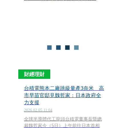
員工分紅及重大投資議案等多項重點。
財經理財
台積電熊本二廠跳級量產3奈米 高
市早苗官邸見魏哲家：日本政府全
力支援
2026.02.05 11:04
全球半導體代工龍頭台積電董事長暨總
裁魏哲家今（5日）上午前往日本首相