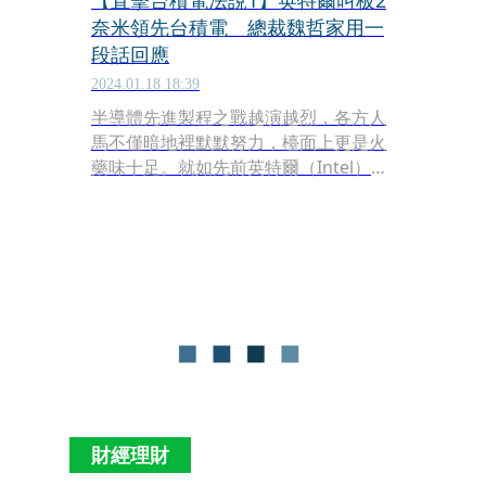
【直擊台積電法說1】英特爾叫板2
奈米領先台積電 總裁魏哲家用一
段話回應
2024.01.18 18:39
半導體先進製程之戰越演越烈，各方人
馬不僅暗地裡默默努力，檯面上更是火
藥味十足。就如先前英特爾（Intel）執
行長基辛格在先前外媒的專訪中，就喊
出英特爾的2奈米略勝台積電，對此，
台積電總裁魏哲家與董事長劉德音也各
自給出回應。
財經理財