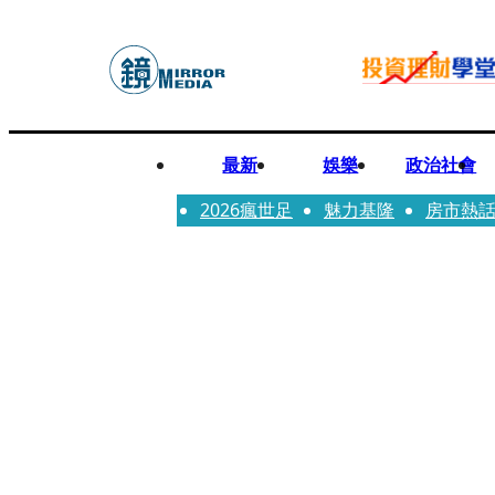
最新
娛樂
政治社會
2026瘋世足
魅力基隆
房市熱