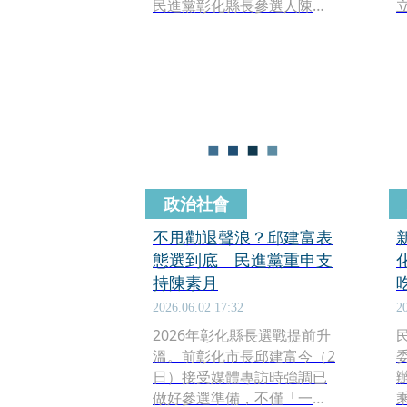
民進黨彰化縣長參選人陳素
月今日回應，對於其他同志
有意脫黨參選，他們會盡力
地予以勸阻，「如果最後還
是這種結果的話，我們也予
以尊重。」
政治社會
不甩勸退聲浪？邱建富表
態選到底 民進黨重申支
持陳素月
2026.06.02 17:32
2
2026年彰化縣長選戰提前升
溫。前彰化市長邱建富今（2
日）接受媒體專訪時強調已
做好參選準備，不僅「一定