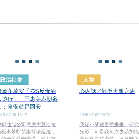
政治社會
人物
響應蔣萬安「725反毒油
心內話／難登大雅之唐
大遊行」 王惠美表態參
加：食安就是國安
026.07.20 16:15
2026.07.03 06:28
中聯油脂公司供應大豆沙拉
我從小就很喜歡畫畫、研究
油檢出苯駢芘案持續延燒，
光影，可是我每次去參加比
引發全民食安恐慌。台北市
賽從來沒得過獎，這意味著