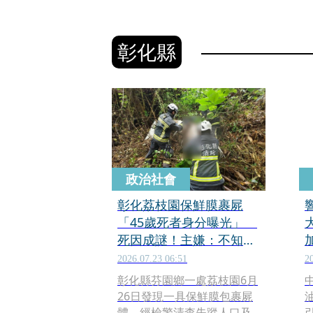
彰化縣
政治社會
彰化荔枝園保鮮膜裹屍
「45歲死者身分曝光」
死因成謎！主嫌：不知該
如何處理
2026.07.23 06:51
2
彰化縣芬園鄉一處荔枝園6月
26日發現一具保鮮膜包裹屍
體，經檢警清查失蹤人口及