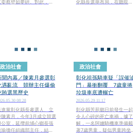
立委蔡壁如夢碎。對此，她
化縣長選舉布局，在聽取彰
發出聲明喊說尊重，同時深
化縣黨部建議、並經審慎評
表遺憾，但也強調不會退
估後，選決會成員一致決
黨。
議，2026年不徵召彰化縣
候選人。
政治社會
政治社會
新聞內幕／陳素月參選彰
彰化祖孫騎車疑「誤催
化遇亂流 競辦主任爆偷
門」暴衝翻覆 7歲童捲
吃賄選黑歷史
垃圾車底遭輾亡
026.05.30 08:28
2026.05.29 11:17
民進黨彰化縣長參選人、立
彰化縣芳苑鄉日前發生一起
委陳素月，今年3月成立競選
令人心碎的死亡車禍，據了
辦公室，延攬前埔心鄉長張
解，一名阿嬤騎機車準備載
乘瑜擔任組織部主任，結果
著7歲男童，疑似男童跨坐