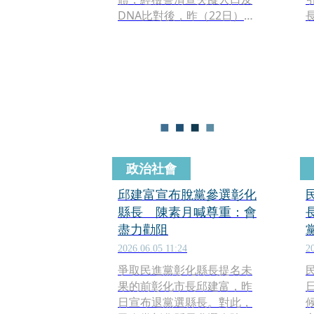
DNA比對後，昨（22日）證
實死者為45歲林姓女子，但
死因仍待釐清，目前已採檢
並將進一步調查。
政治社會
邱建富宣布脫黨參選彰化
縣長 陳素月喊尊重：會
盡力勸阻
2026.06.05 11:24
2
爭取民進黨彰化縣長提名未
果的前彰化市長邱建富，昨
日宣布退黨選縣長。對此，