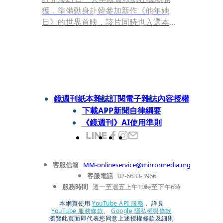
獲，準備動身赴韓參加新作《他年她
日》的世界首映，該片同時也入選本屆
釜山影展的主競賽。許光漢更與韓國男
神玉澤演首度同台對談，吸引近4000名
粉絲擠爆現場，堪稱本屆最受矚目的公
開活動。
鏡週刊紙本雜誌
訂閱電子雜誌
內容授權
下載APP
新聞自律綱要
《鏡週刊》AI使用準則
客服信箱
MM-onlineservice@mirrormedia.mg
客服電話
02-6633-3966
服務時間
週一至週五上午10時至下午6時
本網頁使用
YouTube API 服務
， 詳見
YouTube 服務條款
、
Google 隱私權與條款
瀏覽此頁面即代表您同意上述授權條款及細則