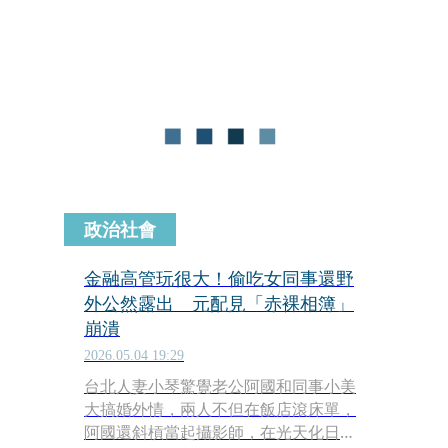
自動化技術，計畫在2030年之前，大刀
闊斧裁減後勤部門超過15%的職位，預
計將有高達7,800名員工面臨失業危機。
政治社會
金融高管玩很大！偷吃女同事還野
外公然露出 元配見「赤裸相簿」
崩潰
2026.05.04 19:29
台北人妻小琴驚覺老公阿國和同事小美
大搞婚外情，兩人不但在飯店滾床單，
阿國還斜槓當起攝影師，在光天化日下