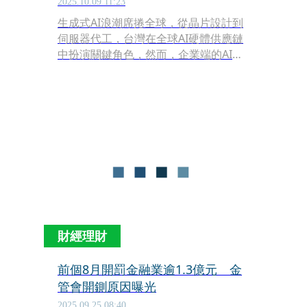
2025.10.09 11:23
生成式AI浪潮席捲全球，從晶片設計到
伺服器代工，台灣在全球AI硬體供應鏈
中扮演關鍵角色，然而，企業端的AI應
用落地卻顯得相對遲緩。慧與科技
（HPE）台灣暨香港董事總經理王嘉昇
認為，台灣產業以中小企業為主體，在
導入AI時面臨規模不足、投資報酬率
（ROI）難以估算，以及跨行業普遍性
的人才缺口等三大挑戰，導致整體進程
慢。
財經理財
前個8月開罰金融業逾1.3億元 金
管會開鍘原因曝光
2025.09.25 08:40