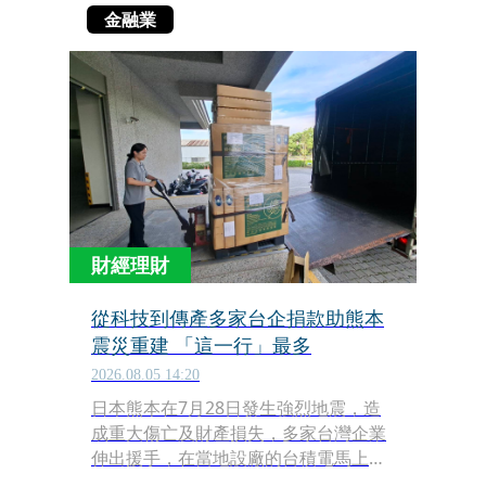
金融業
財經理財
從科技到傳產多家台企捐款助熊本
震災重建 「這一行」最多
2026.08.05 14:20
日本熊本在7月28日發生強烈地震，造
成重大傷亡及財產損失，多家台灣企業
伸出援手，在當地設廠的台積電馬上宣
布捐款2億5000萬日圓用於賑災，其實