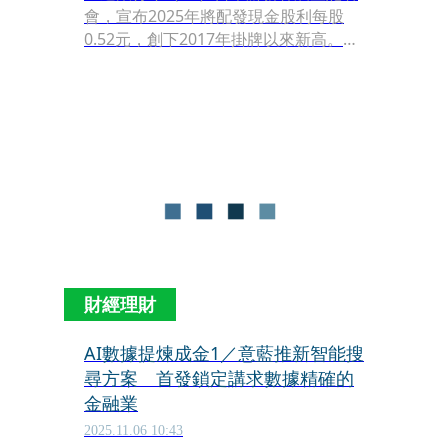
會，宣布2025年將配發現金股利每股
0.52元，創下2017年掛牌以來新高。董
事長駱怡君表示，面對全球政經局勢多
變，銀行經營將以穩健為核心，持續提
升獲利能力，同時透過多元布局分散風
險，確保長期穩定發展。
財經理財
AI數據提煉成金1／意藍推新智能搜
尋方案 首發鎖定講求數據精確的
金融業
2025.11.06 10:43