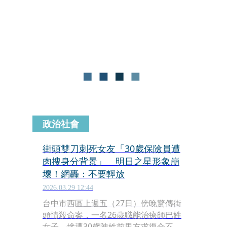
源，今（29）日宣布正式取得新加坡機
構級虛擬資產錢包基礎設施管理平台
Liminal Custody的台灣總代理權，攜手
精誠資訊提供虛擬資產管理的「技術導
入、系統開發、售後維運」一站式服
務。
政治社會
街頭雙刀刺死女友「30歲保險員遭
肉搜身分背景」 明日之星形象崩
壞！網轟：不要輕放
2026.03.29 12:44
台中市西區上週五（27日）傍晚驚傳街
頭情殺命案，一名26歲職能治療師巴姓
女子，慘遭30歲陳姓前男友求復合不