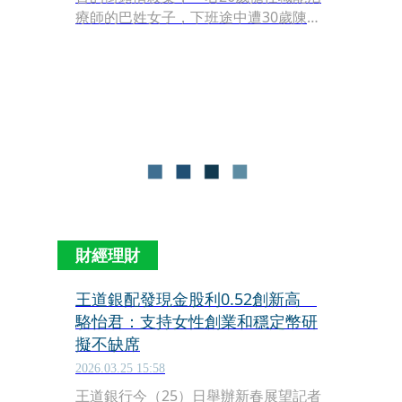
療師的巴姓女子，下班途中遭30歲陳姓
前男友持刀追砍，被刺中頸部要害傷重
不治。警方據報，將陳男逮捕，初步調
查，他任職金融保險業，疑求復合遭拒
引發殺機，更令人毛骨悚然的是，他行
凶後還待在原地「看著被害人斷氣」，
犯案十分殘忍。
財經理財
王道銀配發現金股利0.52創新高
駱怡君：支持女性創業和穩定幣研
擬不缺席
2026.03.25 15:58
王道銀行今（25）日舉辦新春展望記者