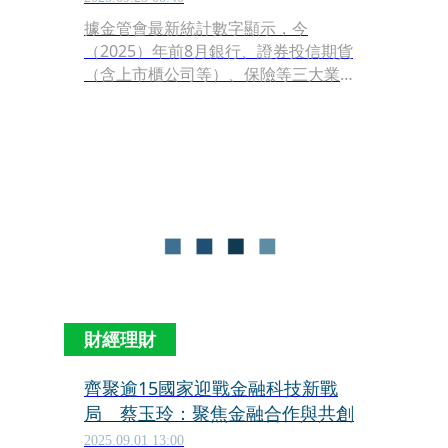
據金管會最新統計數字顯示，今
（2025）年前8月銀行、證券投信期貨
（含上市櫃公司等）、保險等三大業者
總罰鍰金額1億3,428萬元，其中銀行業
占36％，主因在於銀行行員淪為詐騙集
團車手涉案和客服人員盜刷客戶信用卡
重大事件，而遭到金管會開出千萬以上
罰單。
財經理財
齊聚逾15國家迎戰金融科技新戰
局 蔡玉玲：聚焦金融合作與共創
2025.09.01 13:00