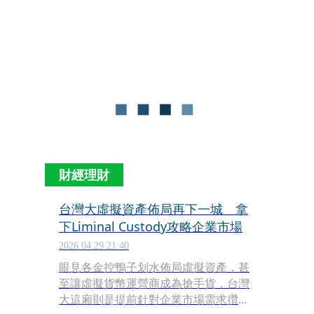
幫小美拍掀裙露下體的野外露出照。小
琴懷疑丈夫有鬼，查勤對方手機時驚見
親嘴、擁抱甚至是情趣內衣的香豔影
像，氣瘋的她最後直接提告求償268萬
元，要這對荒唐男女付出代價。
財經理財
台灣大虛擬資產佈局再下一城 拿
下Liminal Custody攻略企業市場
2026.04.29 21:40
眼見各金控鴨子划水佈局虛擬資產，甚
至讓虛擬貨幣運營商成為搶手貨，台灣
大這廂則是提前針對企業市場需求攢資