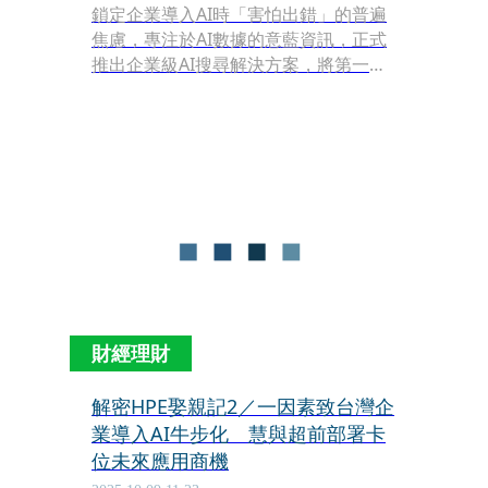
鎖定企業導入AI時「害怕出錯」的普遍
焦慮，專注於AI數據的意藍資訊，正式
推出企業級AI搜尋解決方案，將第一槍
瞄準對數字精準度要求最嚴苛的金融
業。意藍資訊總經理楊立偉透露，目前
客戶涵蓋多家指標型金融客戶，下一階
段則會往其它大型企業的情報與安全監
理部門推動產品，新產品線明年營收占
比有望挑戰5成。
財經理財
解密HPE娶親記2／一因素致台灣企
業導入AI牛步化 慧與超前部署卡
位未來應用商機