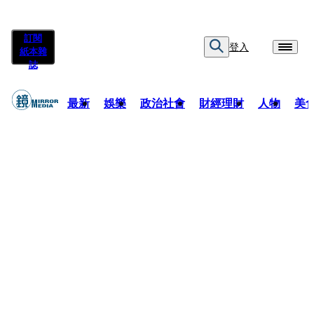
訂閱
登入
紙本雜
誌
最新
娛樂
政治社會
財經理財
人物
美