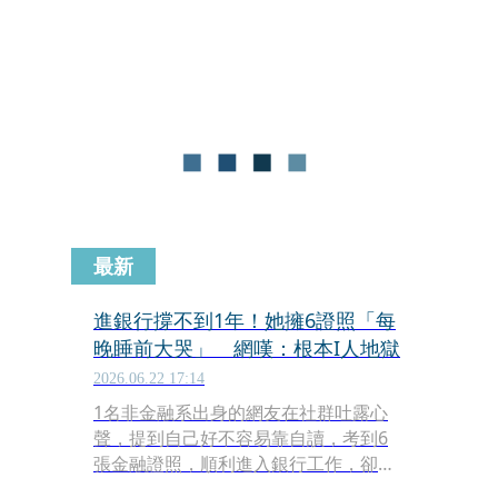
從科技到傳產都有企業陸續捐款，而家
數最多的則是金融業。
最新
進銀行撐不到1年！她擁6證照「每
晚睡前大哭」 網嘆：根本I人地獄
2026.06.22 17:14
1名非金融系出身的網友在社群吐露心
聲，提到自己好不容易靠自讀，考到6
張金融證照，順利進入銀行工作，卻因
無法承受沉重的銷售指標，在第2家公