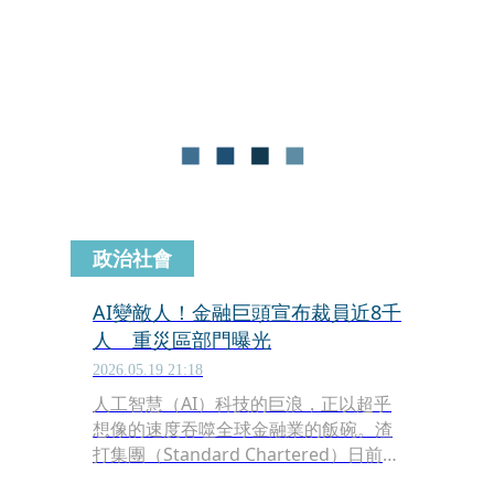
司待了5個月就宣告放棄。
政治社會
AI變敵人！金融巨頭宣布裁員近8千
人 重災區部門曝光
2026.05.19 21:18
人工智慧（AI）科技的巨浪，正以超乎
想像的速度吞噬全球金融業的飯碗。渣
打集團（Standard Chartered）日前投
下震撼彈，正式宣布為了擴大導入AI與