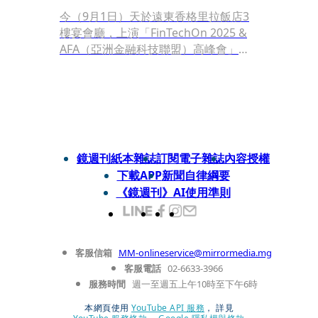
今（9月1日）天於遠東香格里拉飯店3
樓宴會廳，上演「FinTechOn 2025 &
AFA（亞洲金融科技聯盟）高峰會」和
「金融科技趨勢論壇」，現場齊聚世界
各國與國內產官學界，來自韓國、新加
坡、日本、菲律賓、印尼、香港、馬來
西亞、泰國、柬埔寨、蒙古、尼泊爾、
印度、越南和斯里蘭卡等超過15個國家
齊聚，以「金融科技 × 全球供應鏈新戰
鏡週刊紙本雜誌
訂閱電子雜誌
內容授權
局」為主題開展。
下載APP
新聞自律綱要
《鏡週刊》AI使用準則
客服信箱
MM-onlineservice@mirrormedia.mg
客服電話
02-6633-3966
服務時間
週一至週五上午10時至下午6時
本網頁使用
YouTube API 服務
， 詳見