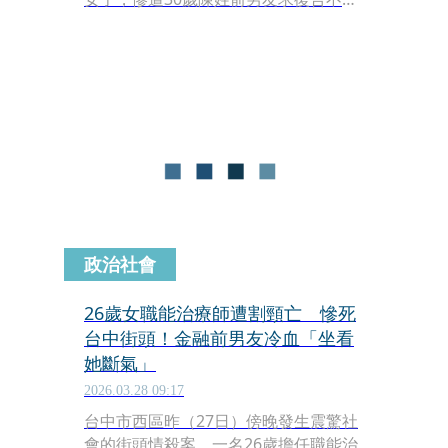
成，當街追逐殘殺，最終頸部插著一把
刀慘死在街頭，如今陳男身分背景曝
光，平時在社群營造陽光精英形象也全
被起底。
政治社會
26歲女職能治療師遭割頸亡 慘死
台中街頭！金融前男友冷血「坐看
她斷氣」
2026.03.28 09:17
台中市西區昨（27日）傍晚發生震驚社
會的街頭情殺案，一名26歲擔任職能治