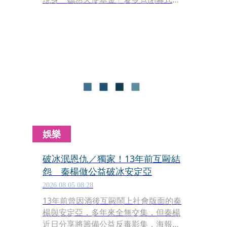
她頂著一頭黑長直髮、戴著黑框眼鏡，
但她175公分高的身材與天然清冷氣
質，相當引人注目。近照曝光後，被稱
是「王菲2.0」。
娛樂
破冰泯恩仇／獨家！13年前互毆結
怨 秦楊做公益破冰安定亞
2026.08.05 08:28
13年前曾因酒後互毆鬧上社會版面的秦
楊與安定亞，多年來全無交集，但秦楊
近日分享將籌備公益反毒影集，海報名