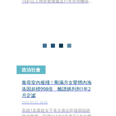
14起以人體吞食膠囊及行李夾帶機場跨
境運毒案件。海委會主委管碧玲表示，
成功破獲14起以人體吞食膠囊及行李夾
帶之機場跨境運毒案件，總計查獲第一
級毒品海洛因23.3公斤，逮捕含歐美及
泰國等國籍犯嫌共22人。
政治社會
毒母室內摧殘！剛滿月女嬰體內海
洛因超標998倍 離譜媽判刑1年2
月定讞
2026.03.25 14:05
高雄1名葉姓女子多次進出監獄卻始終