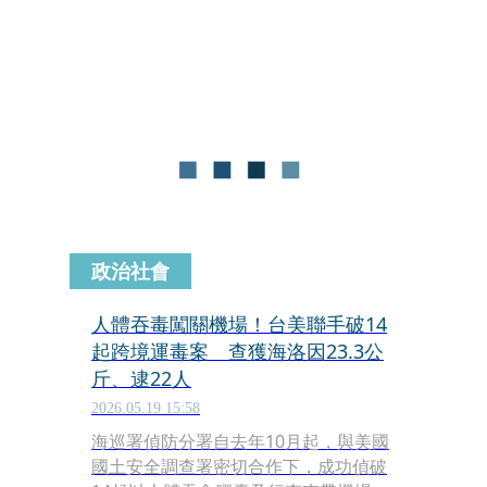
命及「喪屍煙彈」。巧合的是，檢警調
查發現，貨櫃屋藏身地點，竟是之前鬧
得沸沸揚揚的「美濃大峽谷案」中，遭
不肖業者盜挖並回填廢棄物的土地，毒
品主嫌竟以此當掩護，租來做製毒工
廠，但依然遭檢警查獲。
政治社會
人體吞毒闖關機場！台美聯手破14
起跨境運毒案 查獲海洛因23.3公
斤、逮22人
2026.05.19 15:58
海巡署偵防分署自去年10月起，與美國
國土安全調查署密切合作下，成功偵破