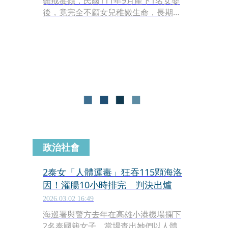
難戒毒癮，民國111年9月產下1名女嬰
後，竟完全不顧女兒稚嫩生命，長期在
密閉的租屋處內肆無忌憚地以燒烤方式
混搭吸食海洛因、甲基安非他命及愷他
命等各類毒品。由於母女同處一室，導
致剛出生尚未滿月的女嬰被迫長期處於
大量「二手毒煙」的環境中，健康與發
育遭受嚴重摧殘。
政治社會
2泰女「人體運毒」狂吞115顆海洛
因！灌腸10小時排完 判決出爐
2026.03.02 16:49
海巡署與警方去年在高雄小港機場攔下
2名泰國籍女子，當場查出她們以人體