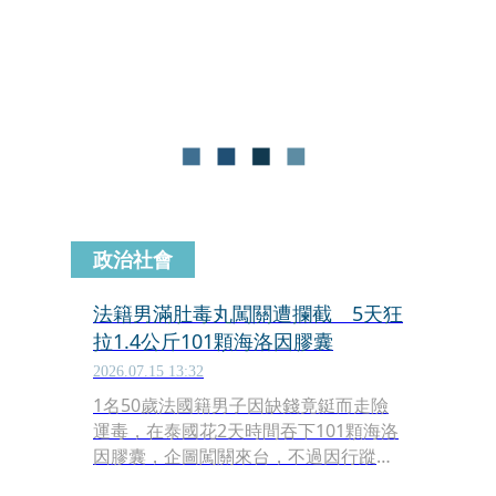
功臣是美國衛星監控發揮作用，這也展
現台美聯手打擊販毒的新模式。
政治社會
法籍男滿肚毒丸闖關遭攔截 5天狂
拉1.4公斤101顆海洛因膠囊
2026.07.15 13:32
1名50歲法國籍男子因缺錢竟鋌而走險
運毒，在泰國花2天時間吞下101顆海洛
因膠囊，企圖闖關來台，不過因行蹤早
被掌握，7日抵達桃園機場就被攔查，