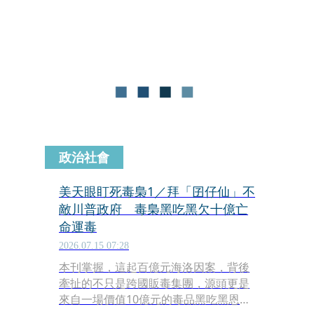
功臣是美國衛星監控發揮作用，這也展
現台美聯手打擊販毒的新模式。
政治社會
美天眼盯死毒梟1／拜「囝仔仙」不
敵川普政府 毒梟黑吃黑欠十億亡
命運毒
2026.07.15 07:28
本刊掌握，這起百億元海洛因案，背後
牽扯的不只是跨國販毒集團，源頭更是
來自一場價值10億元的毒品黑吃黑恩