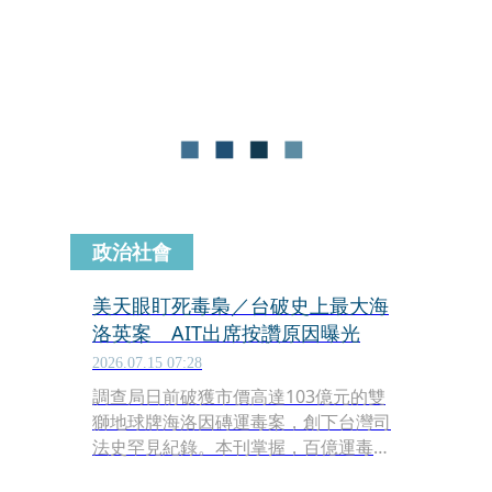
送醫後歷經5天才將體內毒膠囊全數排
出，經橋頭地檢署檢察官訊問後已將這
名運毒的外籍男子收押禁見。
政治社會
美天眼盯死毒梟／台破史上最大海
洛英案 AIT出席按讚原因曝光
2026.07.15 07:28
調查局日前破獲市價高達103億元的雙
獅地球牌海洛因磚運毒案，創下台灣司
法史罕見紀錄。本刊掌握，百億運毒案
能破案，除調查局鍥而不捨，幕後另個