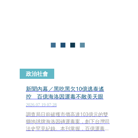
破警方封鎖，撞壞路邊轎車及機車，還
好警方敲擊車窗、攔住車輛，並在車上
起獲海洛因、安非他命和喪屍菸彈。中
檢今（5）日複訊，依法將傅男向法院
聲請羈押。經法官裁定，予以傅男3萬
元交保、限制住居。
政治社會
新聞內幕／黑吃黑欠10億逃泰遙
控 百億海洛因運毒不敵美天眼
2026.07.19 07:28
調查局日前破獲市價高達103億元的雙
獅地球牌海洛因磚運毒案，創下台灣司
法史罕見紀錄。本刊掌握，百億運毒案
能破案，除調查局鍥而不捨，幕後另個