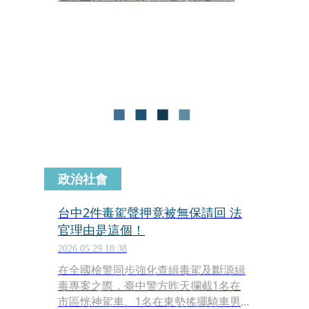
昨（18日）針對金邊市瑪卡拉區的一棟
重點公寓大樓進行排查時，接連在不同
樓層破獲兩起毒品案件，當場逮捕兩名
台灣籍男子與一名日本籍男子，並搜出
數量驚人的各類毒品。
政治社會
台中2件毒駕聲押竟被無保請回 法
官理由是這個！
2026.05.29 18:38
在全國檢警同步強化查緝毒駕及斷源緝
毒專案之際，臺中警方昨天攔截1名在
市區恍神駕車、1名在東勢搖擺騎車男