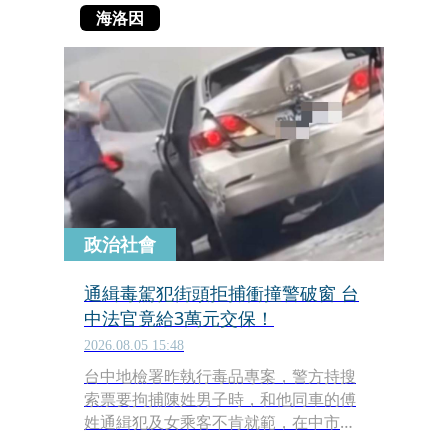
海洛因
政治社會
通緝毒駕犯街頭拒捕衝撞警破窗 台
中法官竟給3萬元交保！
2026.08.05 15:48
台中地檢署昨執行毒品專案，警方持搜
索票要拘捕陳姓男子時，和他同車的傅
姓通緝犯及女乘客不肯就範，在中市街
頭上演驚險警匪追逐戰，傅男多次想突