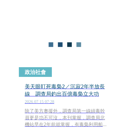
怨。2年半前，調查局掌握，有毒梟利
用船籍登記在基隆八斗子漁港的「滿瑞
富號」從東沙群島海域走私1.6公噸K他
命，原本欲循線抓人，卻被當地警方先
一步查獲。
政治社會
美天眼盯死毒梟2／沉寂2年半放長
線 調查局釣出百億毒梟立大功
2026.07.15 07:28
除了美方奧援外，調查局第一線緝毒幹
員更是功不可沒，本刊掌握，調查局北
機站早在2年前就掌握，有毒梟利用船
籍登記在基隆八斗子漁港的「滿瑞富