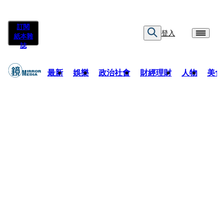
訂閱
登入
紙本雜
誌
最新
娛樂
政治社會
財經理財
人物
美