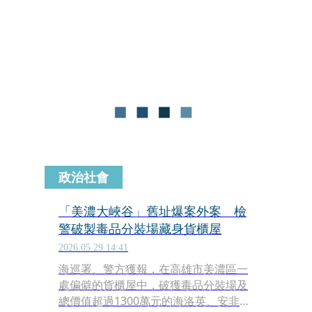
子，經毒品唾液快篩檢檢測，均呈陽
性，且在車上查獲少許毒品。中檢以有
反覆實施之虞，向法院聲押，法官竟以
「無反覆實施之虞」，予以無保請回，
令辦案人員錯愕不已。
政治社會
「美濃大峽谷」舊址爆案外案 檢
警破製毒品分裝場藏身貨櫃屋
2026.05.29 14:41
海巡署、警方獲報，在高雄市美濃區一
處偏僻的貨櫃屋中，破獲毒品分裝場及
總價值超過1300萬元的海洛英、安非他