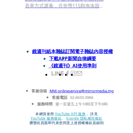
吞塞方式運毒，共夾帶115顆海洛因
球、重達664公克。這批毒品市價約830
萬元，可供2.5萬人吸食，經彰化地院審
理，依運輸第一級毒品罪，分別判刑15
年6月與16年，刑滿後將被驅逐出境。
鏡週刊紙本雜誌
訂閱電子雜誌
內容授權
下載APP
新聞自律綱要
《鏡週刊》AI使用準則
客服信箱
MM-onlineservice@mirrormedia.mg
客服電話
02-6633-3966
服務時間
週一至週五上午10時至下午6時
本網頁使用
YouTube API 服務
， 詳見
YouTube 服務條款
、
Google 隱私權與條款
瀏覽此頁面即代表您同意上述授權條款及細則