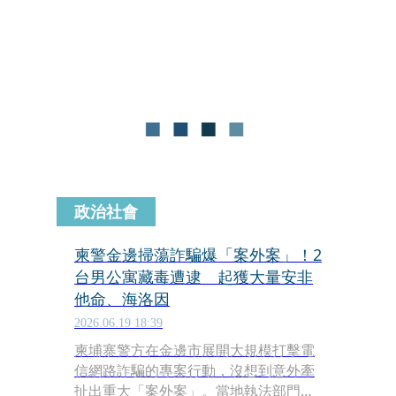
號」從東沙群島海 域走私1.6公噸K他
命，原本欲循線抓人，卻被當地警方先
一步查獲，調查局並未就此歇手，發現
該案與戴聖治有關，查出許佳農與戴約
定好，將一張指定的新台幣百元鈔票及
號碼，作為在海上與金三角毒梟確認身
分的接貨「鑰匙」。
政治社會
柬警金邊掃蕩詐騙爆「案外案」！2
台男公寓藏毒遭逮 起獲大量安非
他命、海洛因
2026.06.19 18:39
柬埔寨警方在金邊市展開大規模打擊電
信網路詐騙的專案行動，沒想到意外牽
扯出重大「案外案」。當地執法部門於