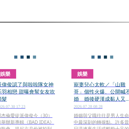
娛樂
娛樂
派偉俊認了與啦啦隊女神
寵妻兒心太軟／「山雞
禾羽相戀 甜曝會幫女友吹
哥」個性火爆、公開喊
頭髮
婚 婚後硬漢成黏人又
話「老婆奴」
026.07.30 17:23
2026.07.28 08:28
周杰倫愛徒派偉俊今（30）
婚姻與父職往往是男人生命
日舉辦新專輯《BAD IDEA》
中最深刻的轉捩點。許多昔
聽歌會，提起六月份被拍到
日流連夜生活或酷勁十足的