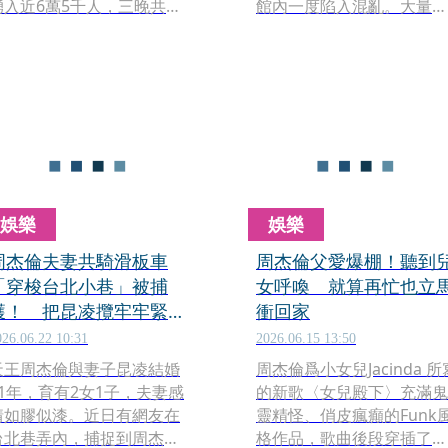
湧入近6萬5千人，三晚共吸
館內一度陷入混亂。大量歌
引19萬5千名歌迷進場，票房
迷為了躲雨四處穿梭，卻意
總吸金約3.08億人民幣（約
外出現民眾爭相拿取周邊商
4.45億台幣）。
品的情況，多處存貨幾乎被
搬空，工作人員事後已向警
方報案。
娛樂
娛樂
周杰倫夫妻共騎滑板車
周杰倫父愛爆棚！聽到
「穿梭台北小巷」被捕
女呼喚 就算再忙也立
獲！ 把昆凌攬牢牢緊貼
衝回家
太甜了
026.06.22 10:31
2026.06.15 13:50
天王周杰倫與妻子昆凌結婚
周杰倫爲小女兒Jacinda 所
11年，育有2女1子，夫妻感
的新歌〈女兒殿下〉充滿鬼
情如膠似漆。近日有網友在
靈精怪、俏皮瘋癲的Funk
台北巷弄內，捕捉到周杰倫
格作品，歌曲後段穿插了小