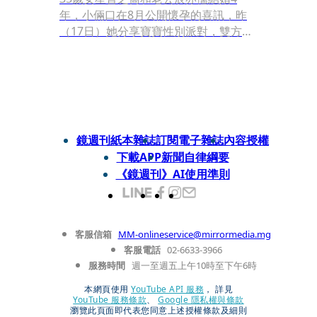
年，小倆口在8月公開懷孕的喜訊，昨
（17日）她分享寶寶性別派對，雙方家
人至親好友都在現場，正式宣布自己懷
的是男寶寶。除了家人外，現場也有辰
亦儒的好友郭品超到場。
鏡週刊紙本雜誌
訂閱電子雜誌
內容授權
下載APP
新聞自律綱要
《鏡週刊》AI使用準則
客服信箱
MM-onlineservice@mirrormedia.mg
客服電話
02-6633-3966
服務時間
週一至週五上午10時至下午6時
本網頁使用
YouTube API 服務
， 詳見
YouTube 服務條款
、
Google 隱私權與條款
瀏覽此頁面即代表您同意上述授權條款及細則