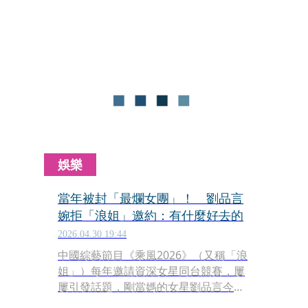
與分享；曲家瑞看完新品後維持一貫直
率作風，直接表明想要找個男人去旅
行，還笑說「也許我踏出這裡就能遇
到？」
娛樂
當年被封「最爛女團」！ 劉品言
婉拒「浪姐」邀約：有什麼好去的
2026.04.30 19:44
中國綜藝節目《乘風2026》（又稱「浪
姐」）每年邀請資深女星同台競賽，屢
屢引發話題，剛當媽的女星劉品言今
（30日）產後復出首度露面，坦言其實