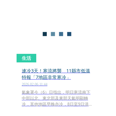
生活
連冷3天！寒流將襲 11縣市低溫
特報「7地區非常寒冷」
2026.02.06 11:44
氣象署今（6）日指出，明日寒流南下
中部以北、東北部及東部天氣明顯轉
冷，其他地區早晚亦冷，8日至9日清晨
寒流影響，各地天氣非常寒冷，明日下