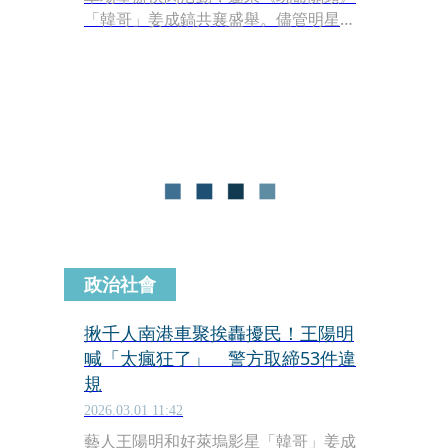
「韓哥」姜成鎬共襄盛舉。儘管明星魅
力驚人，但這場未經事先申請的快閃集
會卻造成了意外的交通癱瘓。大量車潮
湧入南港、內湖周邊，導致聯外道路嚴
重回堵，引擎運轉的低頻噪音也引發鄰
里抗議。最終，轄區警方針對周邊違規
停車與交通違規行為，共計開出53張罰
單，網路上也是一片罵聲。
政治社會
揪千人南港車聚挨轟擾民！王陽明
喊「太瘋狂了」 警方取締53件違
規
2026.03.01 11:42
藝人王陽明和好萊塢影星「韓哥」姜成