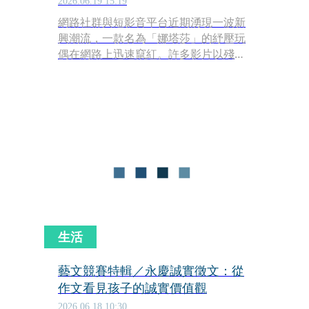
2026.06.19 15:19
網路社群與短影音平台近期湧現一波新
興潮流，一款名為「娜塔莎」的紓壓玩
偶在網路上迅速竄紅。許多影片以殘酷
對待該玩偶為主題，拍攝大量包含猛烈
摔打、雙腳踩踏、甚至以利針刺入等具
備破壞性的畫面，並將這些行徑貼上
「療癒」與「宣洩壓力」的標籤。這股
風潮目前已蔓延至校園，引起大批家長
與教育界的強烈擔憂，全台已有部分學
校採取防範措施，明文禁止學生將相關
物品帶入教學場域。
生活
藝文競賽特輯／永慶誠實徵文：從
作文看見孩子的誠實價值觀
2026.06.18 10:30