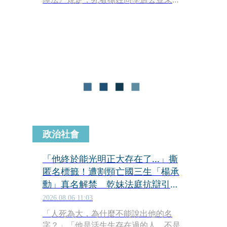
露全名，新北市政府昨（5）日拍板，
同意在公益用途下，公開他的真實姓名
「楊承勳」。楊承勳的父母今（6）日
下午召開記者會，由楊爸爸宣布捐出
500萬元，將以兒子的名義成立獎學
金，楊爸爸還哽咽表示，「希望照著他
的意志，他那麼喜歡幫助別人，我也來
幫助一些人。」
政治社會
「他終於能光明正大存在了...」撕
匿名標籤！遭割頸亡國三生「楊承
勳」真名解禁 乾妹法庭抗辯引眾
怒
2026.08.06 11:03
「人死為大，為什麼不能說出他的名
字？」「他是活生生存在過的人，不是