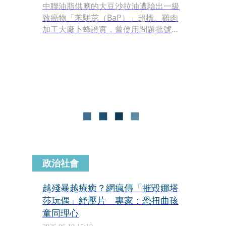
中聯油脂供應的大豆沙拉油遭驗出一級
致癌物「苯駢芘（BaP）」超標。雞肉
加工大廠卜蜂證實，曾使用問題批號油
品生產加工食品，目前相關油品已全數
製成產品，公司已啟動預防性全面下架
及回收機制，封存庫存商品送驗，不排
除後續全面銷毀。
政治社會
越殘暴越療癒？網瘋傳「摧毀娜塔
莎玩偶」紓壓片 專家：恐扭曲孩
童同理心