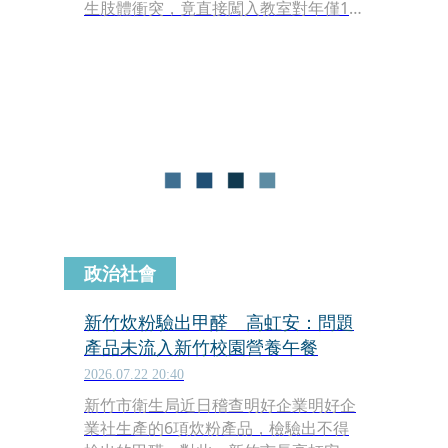
生肢體衝突，竟直接闖入教室對年僅12
歲的學生施暴、出言恐嚇，導致少年身
心受創，甚至出現尿失禁情況。台中地
方法院審理後，依成年人故意對少年犯
強制罪，判處楊男拘役50日，緩刑2
年。
政治社會
新竹炊粉驗出甲醛 高虹安：問題
產品未流入新竹校園營養午餐
2026.07.22 20:40
新竹市衛生局近日稽查明好企業明好企
業社生產的6項炊粉產品，檢驗出不得