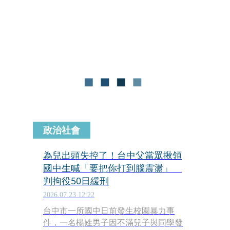
高達2,486件，啟動校事會議調查程序的
案件數為1,941件。儘管該報告認為近8
成案件「符合解聘辦法相關事由，故無
法推論證明家長濫訴情形嚴重。」
政治社會
為兒出頭失控了！台中父當眾揪領
國中生喊「要把你打到腦震盪」
判拘役50日緩刑
2026.07.23 12:22
台中市一所國中日前發生校園暴力事
件，一名楊姓男子因不滿兒子與同學發