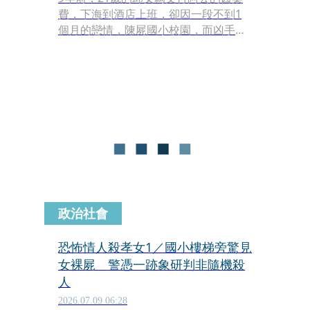
費，下海到酒店上班，卻因一段不到1
個月的戀情，陳屍國小校園，而凶手就
是軟爛前男友王信仁。王不甘邱女提分
手、避不見面，竟在臉書創假帳號搭
訕，取得信任後，再以網聚之名，騙邱
女到國小碰面，用預藏的童軍繩及水果
刀，將人勒昏後殺害，並把她的褲子褪
到膝蓋、搜刮財物，製造強盜性侵的假
象，但法網難逃，被判處無期徒刑。
政治社會
恐怖情人殺孝女1／國小樓梯旁驚見
女裸屍 警憑一跡象研判非隨機殺
人
2026.07.09 06:28