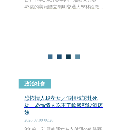
日）下午3時許發生的一場駭人命案，
43歲的美籍國立陽明交通大學林姓教
授，持刀前往該音樂教室，對48歲的連
襟、也就是妻子妹夫紀姓店長猛砍超過
20刀，導致紀姓店長不幸喪命。
政治社會
恐怖情人殺孝女／假帳號誘赴死
劫 恐怖情人吃不了軟飯殘殺酒店
妹
2026.07.09 06:28
9年前，21歲的邱女為支付阿公的醫藥