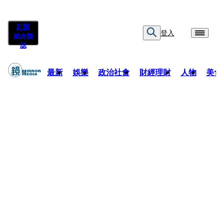
訂閱
登入
紙本雜
誌
最新
娛樂
政治社會
財經理財
人物
美