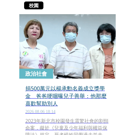
校園
政治社會
捐500萬元以楊承勳名義成立獎學
金 爸爸哽咽曝兒子善舉：他那麼
喜歡幫助別人
2026.08.06 18:14
2023年新北市校園發生震驚社會的割頸
命案，礙於《兒童及少年福利與權益保
障法》規定，死者楊姓同學過去並未揭