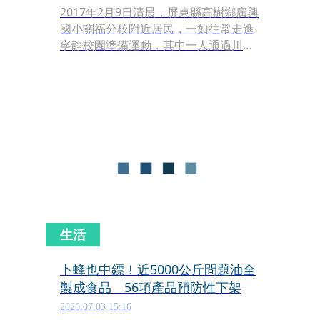
2017年2月9日清晨，屏東縣高樹鄉廣興
國小關福分校附近居民，一如往常走進
寧靜校園準備運動，其中一人通過川
堂，朝籃球場走去時，在樓梯下方驚見
駭人一幕。
生活
卜蜂也中鏢！近5000公斤問題油全
製成食品 56項產品預防性下架
2026.07.03 15:16