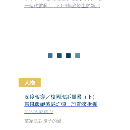
一個代號啊！」2023年底發生的新北市
校園割頸命案，不僅震驚全台灣，也促
使社會大眾高度關注《少年事件處理
法》與校園安全議題。案發至今近3
年，被害學生的父母不斷四處奔走，盼
望社會不要只將受害者視為一則社會新
聞或一個匿名代號。
人物
深度報導／校園濫訴風暴（下）
當鐵飯碗盛滿炸彈 誰能來拆彈
2026.08.02 09:28
當家長對孩子的愛，