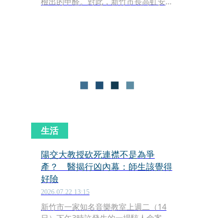
檢出的甲醛。對此，新竹市長高虹安今
日表示，經全面清查確認，問題炊粉未
進入學校營養午餐，同時強調絕不讓任
何有疑慮的食材流入校園。
生活
陽交大教授砍死連襟不是為爭
產？ 醫揭行凶內幕：師生該覺得
好險
2026.07.22 13:15
新竹市一家知名音樂教室上週二（14