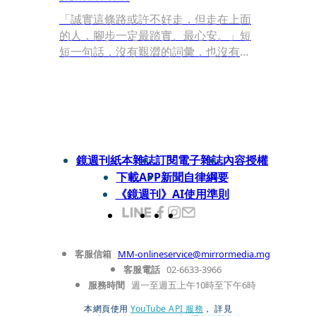
「誠實這條路或許不好走，但走在上面
的人，腳步一定最踏實、最心安。」短
短一句話，沒有艱澀的詞彙，也沒有華
麗的修辭，卻說出了許多人在成長過程
中才逐漸體會的人生道理。這是第四屆
「埋下誠實的種子~永慶誠實徵文比
賽」高雄市區賽國小中年級首獎謝安晴
同學所寫下，比賽讓孩子透過寫作，了
解誠實的真諦，同時也鍛鍊孩子思考、
鏡週刊紙本雜誌
訂閱電子雜誌
內容授權
組織、文字表達的能力，辦理4年來，
下載APP
新聞自律綱要
以累計有超過3萬件作品投稿。
《鏡週刊》AI使用準則
客服信箱
MM-onlineservice@mirrormedia.mg
客服電話
02-6633-3966
服務時間
週一至週五上午10時至下午6時
本網頁使用
YouTube API 服務
， 詳見