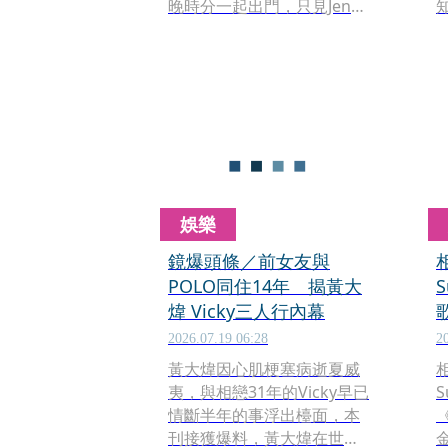
晚時分一起出門，只見Jenny
穿著黑色寬鬆上衣，尚且看
不出來孕肚。
娛樂
鏡爆頭條／前女友與
POLO同住14年 揭黃大
煒 Vicky三人行內幕
2026.07.19 06:28
2
黃大煒因心肌梗塞病逝夏威
夷，與相戀31年的Vicky早已
情斷半年的事浮出檯面，本
《
刊接獲爆料，黃大煒在世期