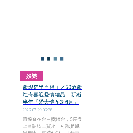
娛樂
蕭煌奇半百得子／50歲蕭
煌奇喜迎愛情結晶 新婚
半年「愛妻懷孕3個月」
2026.07.29 06:28
蕭煌奇在金曲獎鍍金，5度登
）
上台語歌王寶座，可說是風
光無比，當時他說：「娶妻