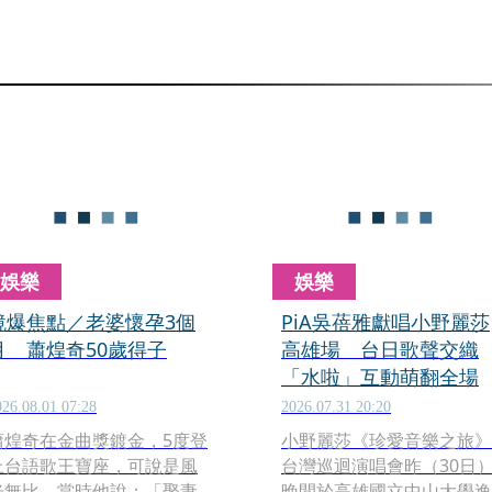
娛樂
娛樂
鏡爆焦點／老婆懷孕3個
PiA吳蓓雅獻唱小野麗莎
月 蕭煌奇50歲得子
高雄場 台日歌聲交織
「水啦」互動萌翻全場
026.08.01 07:28
2026.07.31 20:20
蕭煌奇在金曲獎鍍金，5度登
小野麗莎《珍愛音樂之旅》
上台語歌王寶座，可說是風
台灣巡迴演唱會昨（30日
光無比，當時他說：「娶妻
晚間於高雄國立中山大學逸