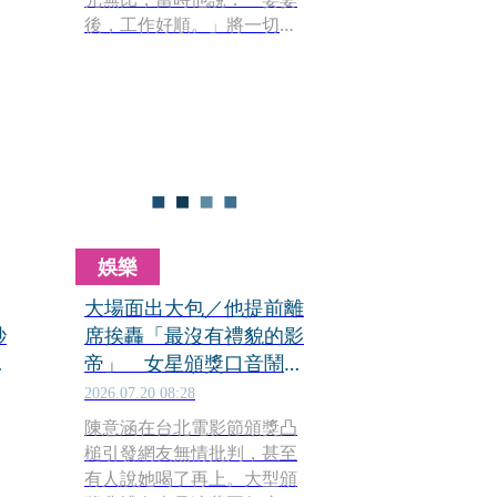
後，工作好順。」將一切功
7
勞都歸功於老婆Jenny Chen
吳
陳琪臻的超級幫夫運，如
今，本刊接獲線報，指Jenny
已懷孕近3個月，對將滿50歲
的蕭煌奇而言，可說是雙喜
臨門。
學
娛樂
大場面出大包／他提前離
秒
席挨轟「最沒有禮貌的影
業
帝」 女星頒獎口音鬧烏
龍
2026.07.20 08:28
陳意涵在台北電影節頒獎凸
槌引發網友無情批判，甚至
有人說她喝了再上。大型頒