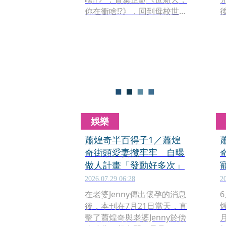
你在衝啥!?》，回到母校世新
大學，邀請各領域傑出校友
勞
分享人生故事。最新一集找
來金曲歌后A-Lin（黃麗玲）
與郭靜擔任嘉賓，曾國城分
別走進錄音室與國家戲劇
院，與兩位歌后深聊音樂、
舞台與人生。
娛樂
蕭煌奇半百得子1／蕭煌
奇街頭愛妻攬牢牢 自曝
做人計畫「發動好多次」
2026.07.29 06:28
2
在老婆Jenny傳出懷孕的消息
後，本刊在7月21日當天，直
擊了蕭煌奇與老婆Jenny於傍