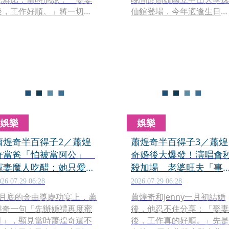
後，工作好順。」將一切功
仙館登場，今年適逢生日週
都歸功於老婆Jenny Chen
來台演出的她，特別邀請3
陳琪臻的超級幫夫運，如
屆金曲獎新科台語歌后PiA
今，本刊接獲線報，指Jenny
蓓雅擔任嘉賓，兩人不僅合
已懷孕近3個月，對將滿50歲
唱王菲經典歌曲〈我願意〉
的蕭煌奇而言，可說是雙喜
與江蕙（二姊）的〈家
臨門。
後〉，更在台上展開日文、
台語交流，PiA教小野麗莎
說「水啦」，逗趣互動讓全
場笑聲與掌聲不斷。
娛樂
娛樂
蕭煌奇半百得子2／蕭煌
蕭煌奇半百得子3／蕭煌
奇當爸「怕被當阿公」
奇婚後大爆發！演唱會
寵妻魔人吃醋：她只愛別
殺加場 老婆旺夫「事
的男人
開掛」
026.07.29 06:28
2026.07.29 06:28
6月底的金曲獎慶功宴上，蕭
蕭煌奇和Jenny一月初結婚
煌奇一句「先辦婚禮再度蜜
後，他忍不住分享：「娶妻
月」，顯見當時蕭煌奇還不
後，工作真的好順。」先是