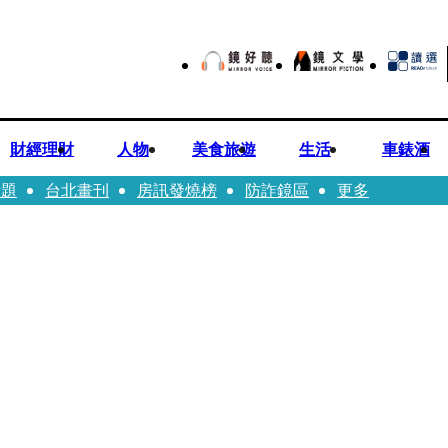
財經理財
人物
美食旅遊
生活
車錶酒
話題
台北畫刊
房訊發燒榜
防詐鏡區
更多