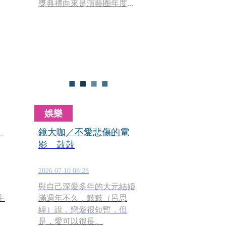
台
獎典禮向來是演藝圈年度盛
北
事，只是直播現場充滿變
演
數，即使是身經百戰的明
星，也難免因一時疏忽、口
誤或失言成為話題焦點。從
阮經天被資深電影人李烈點
名是「最沒禮貌影帝」，到
藍正龍頒獎脫口而出一句
「這不準嘛」，以及莫文蔚
因口音問題鬧出烏龍，都曾
娛樂
在典禮史上留下令人印象深
刻的出包瞬間。
光
鏡大咖／不愛悲傷的電
影 鼓鼓
2026.07.10 08:28
與自己深愛多年的大元結婚
主
滿週年不久，鼓鼓（呂思
緯）說，戀愛很短暫，但
是，愛可以很長。