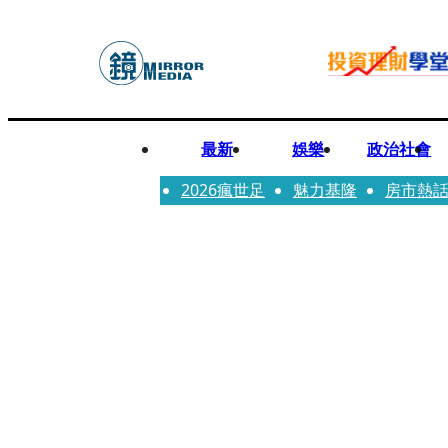
最新
娛樂
政治社會
2026瘋世足
魅力基隆
房市熱