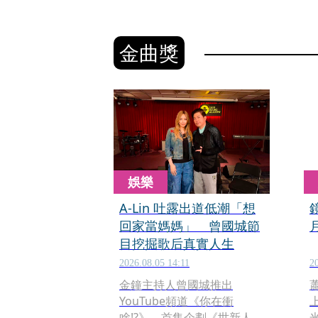
金曲獎
娛樂
A-Lin 吐露出道低潮「想
回家當媽媽」 曾國城節
目挖掘歌后真實人生
2026.08.05 14:11
2
金鐘主持人曾國城推出
YouTube頻道《你在衝
啥!?》，首集企劃《世新人，