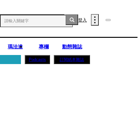
登入
瑪法達
專欄
動態雜誌
訂閱紙本雜誌
Podcasts