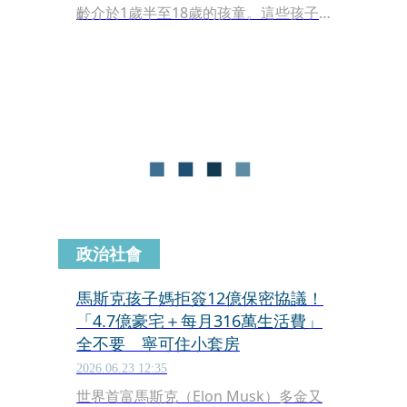
齡介於1歲半至18歲的孩童。這些孩子
過去4年幾乎都被關在同一個房間內生
活，居住環境充滿人類排泄物，衛生條
件惡劣，其中有人不會說話，一名18歲
少女甚至連自己的名字都不會拼寫，被
指「過得比畜生還不如」
政治社會
馬斯克孩子媽拒簽12億保密協議！
「4.7億豪宅＋每月316萬生活費」
全不要 寧可住小套房
2026.06.23 12:35
世界首富馬斯克（Elon Musk）多金又