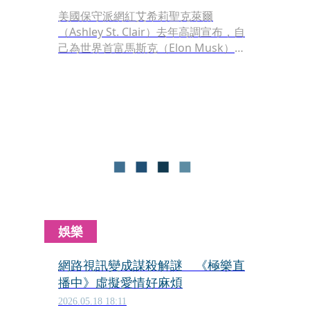
美國保守派網紅艾希莉聖克萊爾
（Ashley St. Clair）去年高調宣布，自
己為世界首富馬斯克（Elon Musk）生
下1子，目前雙方正在爭取兒子監護
權。聖克萊爾近日拍片談與馬斯克的關
係，坦言兩人原本互動都很正常，但她
懷孕後一切都變得很奇怪。
娛樂
網路視訊變成謀殺解謎 《極樂直
播中》虛擬愛情好麻煩
2026.05.18 18:11