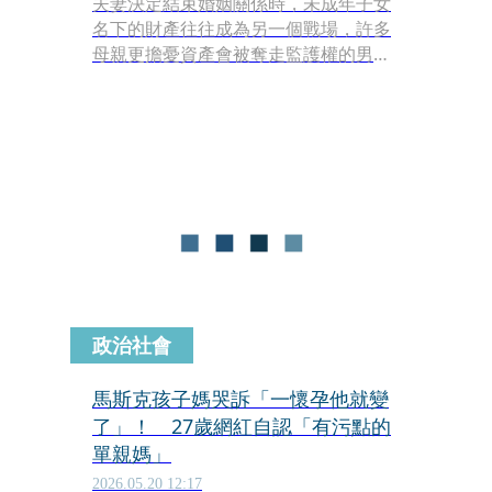
夫妻決定結束婚姻關係時，未成年子女
名下的財產往往成為另一個戰場，許多
母親更擔憂資產會被奪走監護權的男方
私自挪用。對此，專業律師針對實務上
的產權歸屬與管理權益，特別點出幾項
核心觀念供民眾參考。
政治社會
馬斯克孩子媽哭訴「一懷孕他就變
了」！ 27歲網紅自認「有污點的
單親媽」
2026.05.20 12:17