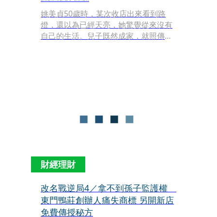
姚美貞50歲時，某次收店出來看到路
燈，還以為已經天亮，她驚覺從來沒有
自己的生活。兒子既然成家，就照傳統
觀念，讓兒子接班。陳載聞也很爭氣，
新開2間分店，增設中央廚房，業績最
高衝到每月1千2百萬元。姚美貞自己則
遊山玩水，去哪裡都長住幾個月，在台
東甚至學會衝浪。她終於可以享受人
生，但噩耗也隨之而來。
財經理財
改名戰逆局4／拿不到孫子監護權
東門鴨莊創辦人痛失商標 另開新店
免費傳授秘方