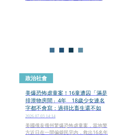
育，也沒有醫療紀錄，震驚全美。這起
「恐怖屋虐童案」持續曝光更多駭人細
節，最新曝光的法院文件顯示，33歲母
親伊莉莎白賽德斯（Elizabeth Siders）
竟在短短3年間接連生下4對雙胞胎，其
中一對還是出生後不久夭折的連體女
嬰。
政治社會
美爆恐怖虐童案！16童遭囚「滿是
排泄物房間」4年 18歲少女連名
字都不會寫：過得比畜生還不如
2026.07.03 14:14
美國俄亥俄州驚爆恐怖虐童案，當地警
方近日在一間偏僻民宅內，救出16名年