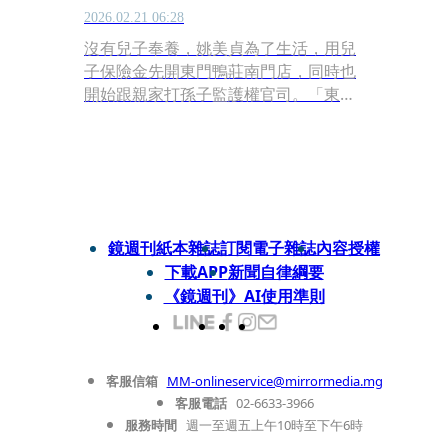
2026.02.21 06:28
沒有兒子奉養，姚美貞為了生活，用兒
子保險金先開東門鴨莊南門店，同時也
開始跟親家打孫子監護權官司。「東門
鴨莊只有3個外場跟我走。做得很累，
我忙到昏倒，送醫急救3次。」
鏡週刊紙本雜誌
訂閱電子雜誌
內容授權
下載APP
新聞自律綱要
《鏡週刊》AI使用準則
客服信箱
MM-onlineservice@mirrormedia.mg
客服電話
02-6633-3966
服務時間
週一至週五上午10時至下午6時