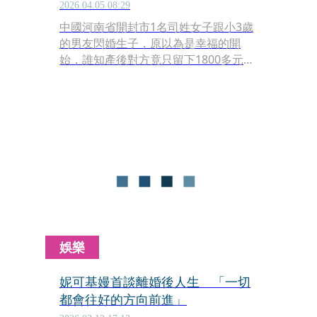
2026.04.05 08:29
中國河南省開封市1名司姓女子跟小3歲
的男友閃婚生子，原以為是幸福的開
始，誰知產後對方竟只留下1800多元台
幣就消失不見，甚至連公婆也一起玩消
失，電話訊息全被封鎖。司女只能抱著
孩子，後悔自己當初沒聽爸媽的話，看
錯了人。
娛樂
妮可基嫚首談離婚後人生 「一切
都會往好的方向前進」