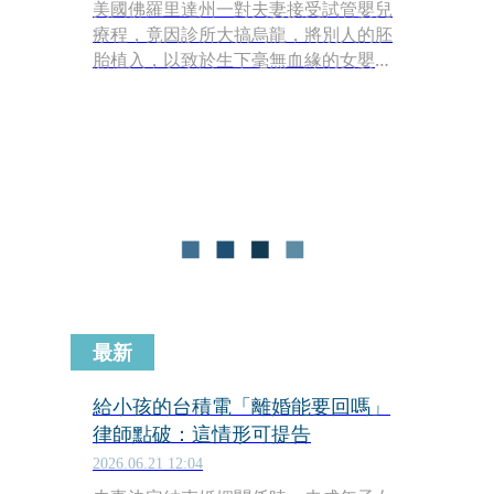
美國佛羅里達州一對夫妻接受試管嬰兒
療程，竟因診所大搞烏龍，將別人的胚
胎植入，以致於生下毫無血緣的女嬰，
事件曝光後震驚全球。不過，經過數月
協商，這對夫妻近日與孩子的親生父母
達成監護協議，未來他們將繼續扶養這
個黑人寶寶，而親生父母也將持續參與
孩子的人生。
最新
給小孩的台積電「離婚能要回嗎」
律師點破：這情形可提告
2026.06.21 12:04