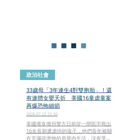
死在樓梯間。據了解，張女婆婆直到警
察到場，才知道丈夫殺了兒媳，至於4
歲孫女事發當時躲在屋內，未目睹命案
過程，不過陪同到派出所時，疑似已知
母親死訊。
政治社會
33歲母「3年連生4對雙胞胎」！還
有連體女嬰夭折 美國16童虐童案
再爆恐怖細節
2026.07.22 21:10
美國俄亥俄州警方日前從一間民宅救出
16名長期遭虐待的孩子，他們長年被關
在充滿排泄物的房屋內生活，沒有受教