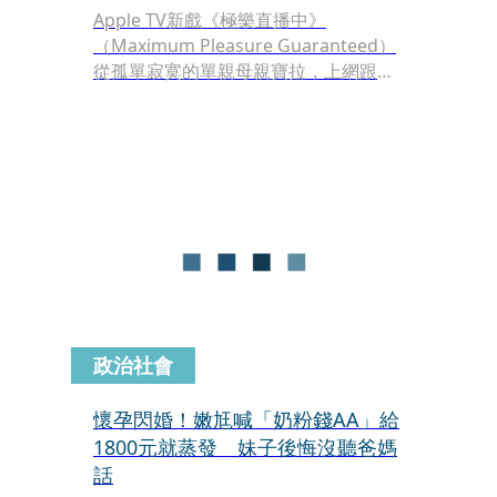
Apple TV新戲《極樂直播中》
（Maximum Pleasure Guaranteed）
從孤單寂寞的單親母親寶拉，上網跟直
播主搞視訊曖昧，卻演變成直播謀殺
案，加上跟前夫搶小孩的監護權，這個
網路陷阱可說越滾越大，也描繪出現代
人的網路人格、既迷人又危險。
政治社會
懷孕閃婚！嫩尪喊「奶粉錢AA」給
1800元就蒸發 妹子後悔沒聽爸媽
話