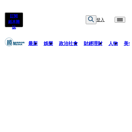
訂閱
登入
紙本雜
誌
最新
娛樂
政治社會
財經理財
人物
美