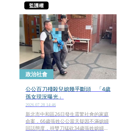
監護權
政治社會
公公百刀殘殺兒媳幾乎斷頭 「4歲
孫女現況曝光」
2026.07.28 14:46
新北市中和區26日發生震驚社會的家庭
命案，66歲張姓公公當天疑因不滿媳婦
回話態度，持雙刀猛砍34歲張姓媳婦逾
百刀，導致媳婦頭、頸部幾乎分離，慘