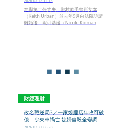
2026.03.12 17:13
在與第二任丈夫、鄉村歌手齊斯艾本
（Keith Urban）於去年9月向法院訴請
離婚後，妮可基嫚（Nicole Kidman）
在宣傳影集《獵殺史卡佩塔》
（Scarpetta），終於鬆口談到離婚，
表示，「一切都會往好的方向前進。」
財經理財
改名戰逆局3／一家燒臘店年收可破
億 少東車禍亡 媳婦自殺全變調
2026.02.21 06:28