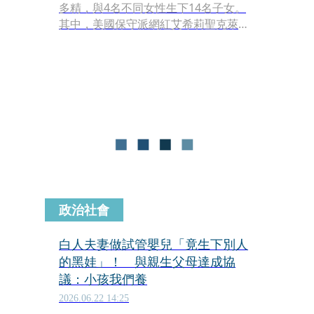
多精，與4名不同女性生下14名子女。
其中，美國保守派網紅艾希莉聖克萊爾
（Ashley St. Clair）前年為馬斯克誕下1
子，雙方目前正在爭取兒子監護權。聖
克萊爾近日透露，她生產後，曾被馬斯
克要求簽署一份價值4,000萬美元（約新
台幣12億元）的保密協議，條件是永遠
對外保密兩人關係。但最後她拒絕，表
示寧可帶著孩子住小套房，也不願接受
天價封口費。
政治社會
白人夫妻做試管嬰兒「竟生下別人
的黑娃」！ 與親生父母達成協
議：小孩我們養
2026.06.22 14:25