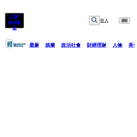
訂閱
登入
紙本雜
誌
最新
娛樂
政治社會
財經理財
人物
美