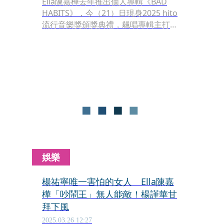
Ella陳嘉樺去年推出個人專輯《BAD
HABITS》，今（21）日現身2025 hito
流行音樂獎頒獎典禮，飆唱專輯主打歌
〈廢〉，點燃現場超High氣氛，正當觀
眾以為歌曲結束時，再熟悉不過的電吉
他前奏響起，又帶來大彩蛋演唱
〈Super Star〉，前後呼應不同時期的
搖滾作品，讓全場為之沸騰。
娛樂
楊祐寧唯一害怕的女人 Ella陳嘉
樺「吵鬧王」無人能敵！楊謹華甘
拜下風
2025.03.26 12:27