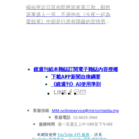
楊祐寧近日宣布即將迎來第三胎，顯然
床事過人一等，不過他在《今夜一起為
愛鼓掌》中卻是行房有障礙的苦情男，
官方特別釋出全新花絮，讓觀眾一窺楊
謹華、Ella陳嘉樺、楊祐寧戲裡戲外的
爆笑互動，甚至展開「誰是最吵的人」
爭奪戰。Ella與楊祐寧互推對方是「吵
鬧王」，興致一來還直接開啟即興演
出。一場戲中，Ella要在家中藏按摩
鏡週刊紙本雜誌
訂閱電子雜誌
內容授權
棒，以免被老公楊祐寧發現，導演一喊
下載APP
新聞自律綱要
CUT，兩人立刻歪樓，Ella笑說：「其
《鏡週刊》AI使用準則
實最容易藏的地方就是身體裡，剛演一
半差點藏在裡面走路！」楊祐寧立刻戲
精上身，驚呼：「Baby，你怎麼了？」
讓 Ella趕緊逃進廁所。
客服信箱
MM-onlineservice@mirrormedia.mg
客服電話
02-6633-3966
服務時間
週一至週五上午10時至下午6時
本網頁使用
YouTube API 服務
， 詳見