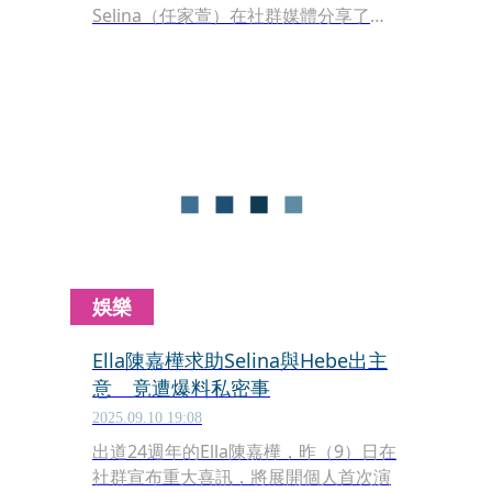
Selina（任家萱）在社群媒體分享了一
張珍貴的視訊截圖，畫面中三位團員
Hebe（田馥甄）和Ella（陳嘉樺）以簡
單的素顏打扮聚首，懷中還抱著孩子。
Selina配文簡潔地寫道「生日快樂，我
們」，寥寥數字道盡了24年來三人深厚
的情誼。
娛樂
Ella陳嘉樺求助Selina與Hebe出主
意 竟遭爆料私密事
2025.09.10 19:08
出道24週年的Ella陳嘉樺，昨（9）日在
社群宣布重大喜訊，將展開個人首次演