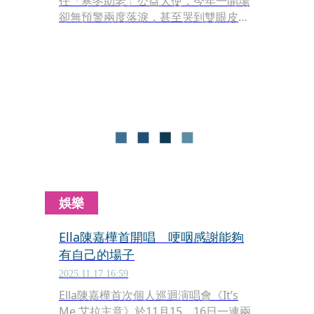
任「寒冬助老」公益大使，今年一開場
卻無預警兩度落淚，甚至哭到雙眼皮貼
都快掉了，讓她氣得捶桌大罵：「我今
天的妝都白畫了！」怪誰啊？化妝師才
是真正該氣的人吧？（無奈攤手）Ella
解釋，久未看見大家，想起最近身邊有
些熟面孔接連離世，才會悲從中來，
「看到大家都好好的，心裡很欣慰，告
訴自己要珍惜！」那小編公開這鼻孔漏
風照，想必Ella也不會計較吧？（逃
～）
娛樂
Ella陳嘉樺首開唱 哽咽感謝能夠
有自己的場子
2025.11.17 16:59
Ella陳嘉樺首次個人巡迴演唱會《It’s
Me 艾拉主意》於11月15、16日一連兩