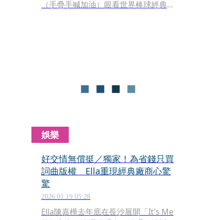
（手疊手喊加油）眼看世界棒球經典賽
（WBC）開賽在即，樂天桃猿應援團長
Rina在FILA活動上搶先為中華隊應援熱
舞，看她活力四射的樣子，看得小編也
想ㄕㄜˋ了…拍攝的攝啦～（色色母湯）
不過Rina一轉身，大腿橘皮立刻現形，
小編嚇矇了也軟了…拿相機的手軟了。
（想歪的自己去面壁）難道這就是傳說
中的「沒有人是『橘』外人」？（立刻
低頭檢查自己大腿後側）
娛樂
好交情無償挺／獨家！為省錢只買
詞曲版權 Ella重現經典廠商心驚
驚
2026.01.19 05:28
Ella陳嘉樺去年底在長沙展開「It's Me