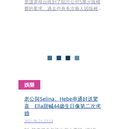
竟讓電視台收到了唱片公司5萬元版權
費的要求。過去也有多次藝人因版權問
題出包，陳嘉樺（Ella）在五月天演唱
會上合唱S.H.E經典歌曲〈五月天〉，事
後影片上架後亦無預警下架，外傳花了
200萬人民幣（約台幣900萬）去搞定版
權問題後才得以重新曝光。
娛樂
老公與Selina、Hebe串通好送驚
喜 Ella甜喊44歲生日像第二次求
婚
2025.06.21 23:14