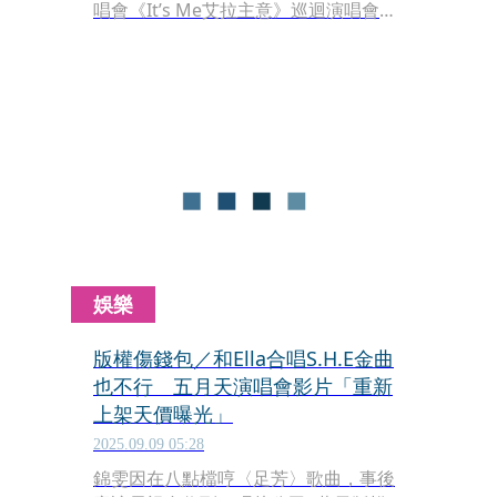
唱會《It’s Me艾拉主意》巡迴演唱會，
開唱城市、時間仍在保密，Ella邀來
Selina與Hebe兩位好姐妹出主意，
S.H.E一合體，對話逗趣，氣氛很熱烈。
娛樂
版權傷錢包／和Ella合唱S.H.E金曲
也不行 五月天演唱會影片「重新
上架天價曝光」
2025.09.09 05:28
錦雯因在八點檔哼〈足芳〉歌曲，事後