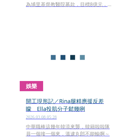
為埔里基督教醫院募款，目標8億元，
昨（12）日她首度彩排，與好姐妹林心
如、Ella陳嘉樺合體練團，現場笑聲不
斷，從邀約過程聊到舞台互動，氣氛宛
如大型姐妹聚會。
娛樂
開工現形記／Rina腿精應援反差
矇 Ella投肌分子鬆幾咧
2026.03.08 05:28
中華職棒這幾年韓流來襲，韓籍啦啦隊
員一個接一個來，溫逮丸郎不能輸啊～