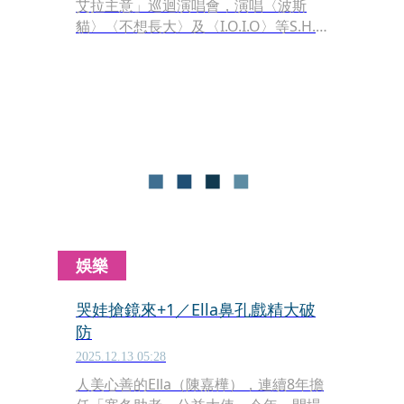
艾拉主意」巡迴演唱會，演唱〈波斯
貓〉〈不想長大〉及〈I.O.I.O〉等S.H.E
時期的金曲時，背景仍襯有Selina與
Hebe的歌聲，讓歌迷一度以為S.H.E要
驚喜合體。本刊接獲消息，指Ella向前
東家華研唱片買下15首歌的詞曲版權，
只為重現經典，但並沒買重製曲版權。
娛樂
哭娃搶鏡來+1／Ella鼻孔戲精大破
防
2025.12.13 05:28
人美心善的Ella（陳嘉樺），連續8年擔