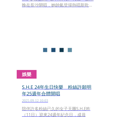
晚在長沙開唱，她帥氣登場熱唱新歌
〈It’s Me 一直迷〉讓全場瞬間熱起來，
Ella也首吐心聲說：「因為你們願意相
信我，讓我覺得可以做這件事情，可以
擁有一個屬於我的場子，我要非常感謝
你們每一個人，對我這份相信的力量。
這是一個很大的祝福。」
娛樂
S.H.E 24年生日快樂 粉絲許願明
年25週年合體開唱
2025.09.12 10:03
陪伴許多粉絲已久的女子天團S.H.E昨
（11日）迎來24週年紀念日，成員