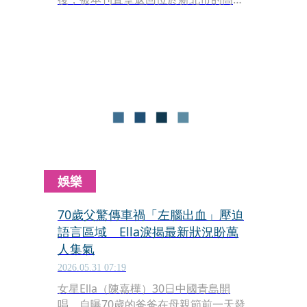
水岸住宅，意外曝光她在台落腳處。
娛樂
70歲父驚傳車禍「左腦出血」壓迫
語言區域 Ella淚揭最新狀況盼萬
人集氣
2026.05.31 07:19
女星Ella（陳嘉樺）30日中國青島開
唱，自曝70歲的爸爸在母親節前一天發