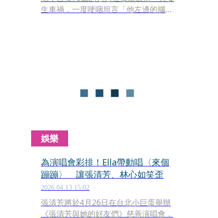
生車禍，一度哽咽坦言「他左邊的腦袋
就有一些出血，壓迫到他的認知還有語
言。所以他可能也沒有辦法好好的跟我
們說話」。
娛樂
為演唱會彩排！Ella帶動唱〈來個
蹦蹦〉 讓張清芳、林心如笑歪
2026.04.13 15:02
張清芳將於4月26日在台北小巨蛋舉辦
《張清芳與她的好友們》慈善演唱會，