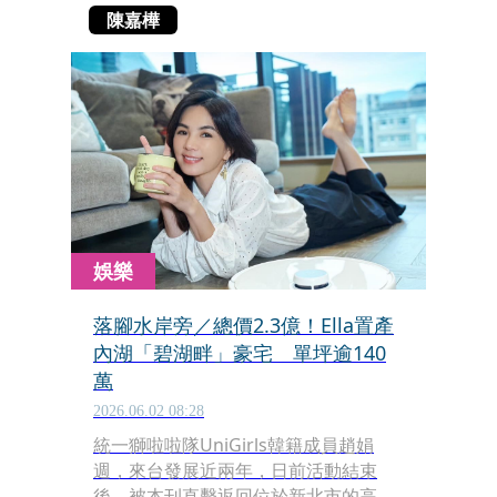
陳嘉樺
娛樂
落腳水岸旁／總價2.3億！Ella置產
內湖「碧湖畔」豪宅 單坪逾140
萬
2026.06.02 08:28
統一獅啦啦隊UniGirls韓籍成員趙娟
週，來台發展近兩年，日前活動結束
後，被本刊直擊返回位於新北市的高級