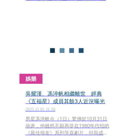
殺通告》來台，下午黃秋生接受媒體聯
訪首度回應此事，他首先透露兩人已有
段時間沒聯絡，且語氣沉重表示：「這
是一件非常不幸、非常嚴肅的事情。」
娛樂
吳耀漢、馮淬帆相繼離世 經典
《五福星》成員其餘3人近況曝光
2025.11.01 11:10
男星馮淬帆今（1日）驚傳於10月31日
病逝，他雖然不願再提在1980年代拍的
《最佳損友》系列等喜劇片，但與成