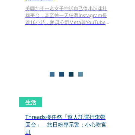
美國加州一名女子控訴自己從小沉迷社
群平台，甚至曾一天狂滑Instagram長
達16小時，將母公司Meta與YouTube
告上法院。陪審團最終裁定兩大平台須
負擔責任，合計賠償300萬美元（約新
台幣9600萬元）。
生活
Threads接任務「幫人託運行李帶
回台」 旅日粉專示警：小心吃官
司