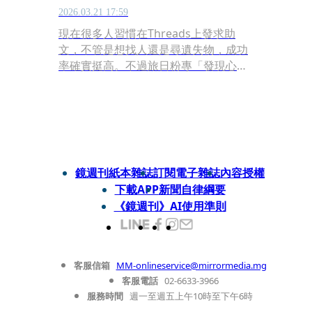
2026.03.21 17:59
現在很多人習慣在Threads上發求助
文，不管是想找人還是尋遺失物，成功
率確實挺高。不過旅日粉專「發現心樂
園」特別示警，最近常看到有人在網路
上求助，說東西忘在機場或行李太重帶
不走，希望好心人順手幫忙帶回台灣，
這種看似單純的熱心舉動，其實隱藏著
巨大的危機。
鏡週刊紙本雜誌
訂閱電子雜誌
內容授權
下載APP
新聞自律綱要
《鏡週刊》AI使用準則
客服信箱
MM-onlineservice@mirrormedia.mg
客服電話
02-6633-3966
服務時間
週一至週五上午10時至下午6時