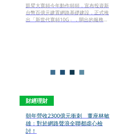
凱擘大寬頻今年動作頻頻，宣布投資新
台幣百億元建置網路基礎建設，正式推
出「新世代寬頻10G」，開出的服務價
格硬是要比老大哥中華電更便宜不說，
還送上多重加值服務主打一個「超
值」。想要跟台灣大董事長蔡明忠一樣
家用寬頻網路1G，現在每月只要999
元，財務出身的凱擘大寬頻董事長盧榮
輝更喊話「這個價格要辦要快，成本可
是不斷飆升，不知何時會調整！」。
財經理財
朝年營收2300億元衝刺 董座林敏
雄：對於網路聲浪全聯都虛心檢
討！