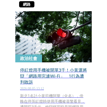
網路
政治社會
停紅燈用手機被開單3千！小黃運將
辯「網路用完連Wi-Fi」 1行為遭
判敗訴
2026.08.05 13:12
新北1名計小黃司機阿華（化名），傍
晚在停等紅燈時使用手機被員警看見，
遭開罰3千元，他辯稱當時是因網路用