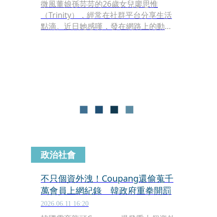
微風董娘孫芸芸的26歲女兒廖思惟
（Trinity），經常在社群平台分享生活
點滴。近日她感嘆，發在網路上的動
態，並不等於真實生活，因此沒必要去
對不認識的人指指點點。
政治社會
不只個資外洩！Coupang還偷蒐千
萬會員上網紀錄 韓政府重拳開罰
2026.06.11 16:20