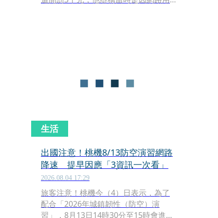
完要連Wi-Fi等，沒影響安全，要求撤
銷，不過法官勘驗警方密錄器後，仍認
定阿華有違規，予以駁回。
生活
出國注意！桃機8/13防空演習網路
降速 提早因應「3資訊一次看」
2026.08.04 17:29
旅客注意！桃機今（4）日表示，為了
配合「2026年城鎮韌性（防空）演
習」，8月13日14時30分至15時會進行