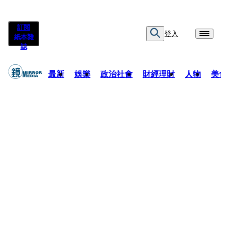
訂閱
登入
紙本雜
誌
最新
娛樂
政治社會
財經理財
人物
美