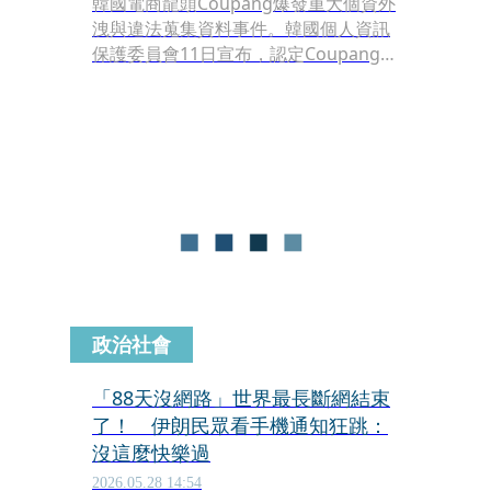
韓國電商龍頭Coupang爆發重大個資外
洩與違法蒐集資料事件。韓國個人資訊
保護委員會11日宣布，認定Coupang因
安全管理疏失導致約3,750萬人的個資外
洩，另未經合法依據蒐集超過1,000萬名
會員的網路活動紀錄，合計祭出6,246億
8,100萬韓元（約新台幣129億元）巨額
罰款，另加處1,680萬韓元罰鍰，並決定
就妨礙調查部分移送偵辦，創下南韓史
上最高裁罰紀錄。
政治社會
「88天沒網路」世界最長斷網結束
了！ 伊朗民眾看手機通知狂跳：
沒這麼快樂過
2026.05.28 14:54