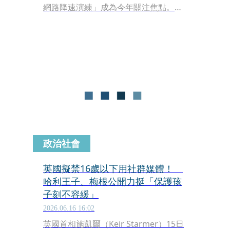
網路降速演練」成為今年關注焦點。台
灣高鐵公司今（24日）發布特別公告提
醒，演習期間雖然全線列車維持正常行
駛，車站售票與進出閘門也照常運作，
但受網路降速及聯外交通管制影響，計
畫在演習期間出行的旅客仍需特別留意
相關配套，建議提前劃位並準備好現
金。
政治社會
英國擬禁16歲以下用社群媒體！
哈利王子、梅根公開力挺「保護孩
子刻不容緩」
2026.06.16 16:02
英國首相施凱爾（Keir Starmer）15日