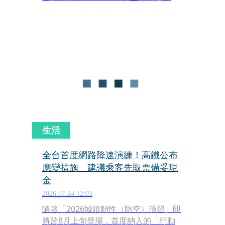
網路降速演練，也請民眾提早因應、預
做準備。
生活
全台首度網路降速演練！高鐵公布
應變措施 建議乘客先取票備妥現
金
2026.07.24 12:03
隨著「2026城鎮韌性（防空）演習」即
將於8月上旬登場，首度納入的「行動