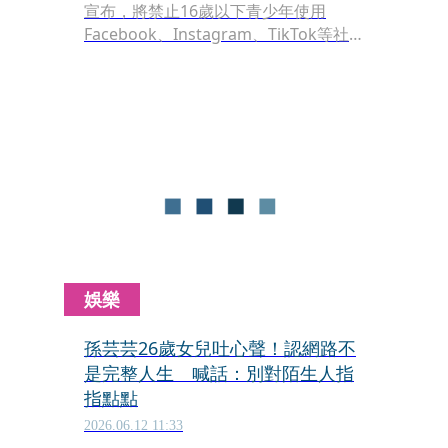
宣布，將禁止16歲以下青少年使用
Facebook、Instagram、TikTok等社
群平台，引發國際關注。對此，已「脱
英」6年的哈利王子（Prince Harry）與
妻子梅根（Meghan Markle）第一時間
發聲明表示力挺，形容該政策是「值得
歡迎的一步」。但也強調，真正的問題
根源仍是科技平台本身，呼籲企業承擔
更多責任，優先保障兒童福祉。
娛樂
孫芸芸26歲女兒吐心聲！認網路不
是完整人生 喊話：別對陌生人指
指點點
2026.06.12 11:33