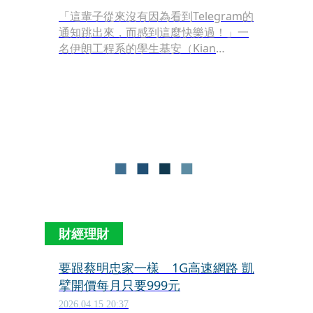
「這輩子從來沒有因為看到Telegram的
通知跳出來，而感到這麼快樂過！」一
名伊朗工程系的學生基安（Kian
Galvani）在自己的社群帳號上激動地寫
下這段話。
財經理財
要跟蔡明忠家一樣 1G高速網路 凱
擘開價每月只要999元
2026.04.15 20:37