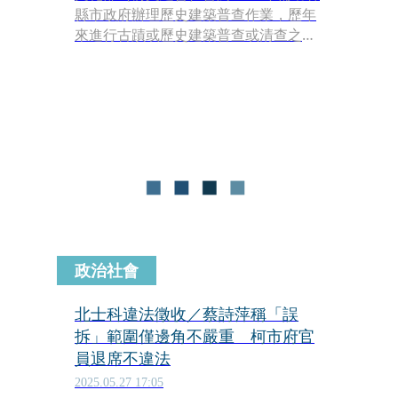
縣市政府辦理歷史建築普查作業，歷年
來進行古蹟或歷史建築普查或清查之建
造物，若經主管機關依文資法第12條列
冊追蹤，主管機關自得本職權，依據文
資法第14條、第15條、第16條規定辦理
指定或登錄審查程序。
政治社會
北士科違法徵收／蔡詩萍稱「誤
拆」範圍僅邊角不嚴重 柯市府官
員退席不違法
2025.05.27 17:05