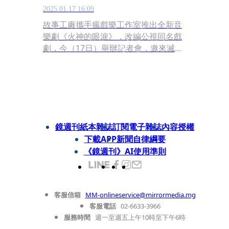
2025.01.17 16:09
故事工廠攜手瘋戲樂工作室推出全新音
樂劇《火神的眼淚》，改編公視同名戲
劇，今（17日）舉辦記者會，邀來滅火
器主唱楊大正、方宥心、王為、周家
寬、羅美玲和是元介等主角群，前立法
院長王金平、文化局局長蔡詩萍也到現
場支持。對於公視遭刪預算爭議，楊大
正直言「這些預算非常重要」，他誠懇
請決定預算的人「高抬貴手，從業人員
鏡週刊紙本雜誌
訂閱電子雜誌
內容授權
都很認真在崗位上，社會應該要多一點
下載APP
新聞自律綱要
善意，讓彼此交流。」每個人都有不一
《鏡週刊》AI使用準則
樣觀點，善意的溝通很重要。
客服信箱
MM-onlineservice@mirrormedia.mg
客服電話
02-6633-3966
服務時間
週一至週五上午10時至下午6時