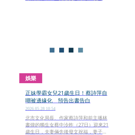
孰料王光慈的母親今突發出公開信，怒
控馬英九對她女兒職場霸凌，還證實了
之前媒體爆料的掐脖事件確實存在，王
光慈因此罹患憂鬱症、甚至試圖尋短。
王媽媽表示將向台北市政府檢舉職場霸
凌，並尋求司法救濟。對此北市勞動局
表示還沒接到申訴，而文化局則說，馬
英九基金會登記在新北，不是台北的管
轄範圍。
娛樂
正妹學霸女兒21歲生日！蔡詩萍自
嘲被邊緣化 預告出書告白
2026.05.28 10:54
北市文化局長、作家蔡詩萍和前主播林
書煒的獨生女蔡中泠昨（27日）迎來21
歲生日，夫妻倆先後發文祝福，妻子林