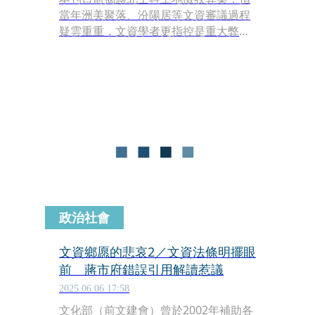
當年洲美聚落、汾陽居等文資審議過程
疑雲重重，文資學者更指控是重大弊
案，涉及違反《行政程序處理法》《公
職人員利益衝突迴避法》，時任北市府
文化局長蔡宗雄涉及未將破壞「暫定古
蹟」的台北市政府工務局水利工程處等
單位移送檢調，還引用錯誤的《文化資
產保護法》法條替其開脫，有圖利之
嫌。
政治社會
文資鄉愿的悲哀2／文資法條明擺眼
前 蔣市府錯誤引用解讀惹議
2025.06.06 17:58
文化部（前文建會）曾於2002年補助各