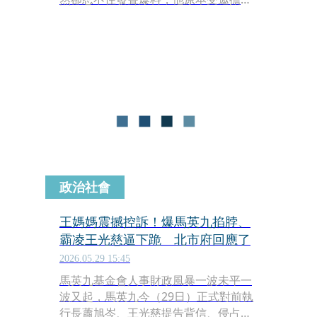
最大獎「最佳戲劇獎」，但承辦人事後
突然通知要改頒其他獎項，後來看了新
聞才知道原來是台北市文化局長蔡詩萍
親自邀請知名導演吳念真來頒獎，讓他
無奈感嘆：「非誠勿擾」。對此，台北
市文化局今（8日）也做出回應。
政治社會
王媽媽震撼控訴！爆馬英九掐脖、
霸凌王光慈逼下跪 北市府回應了
2026.05.29 15:45
馬英九基金會人事財政風暴一波未平一
波又起，馬英九今（29日）正式對前執
行長蕭旭岑、王光慈提告背信、侵占，