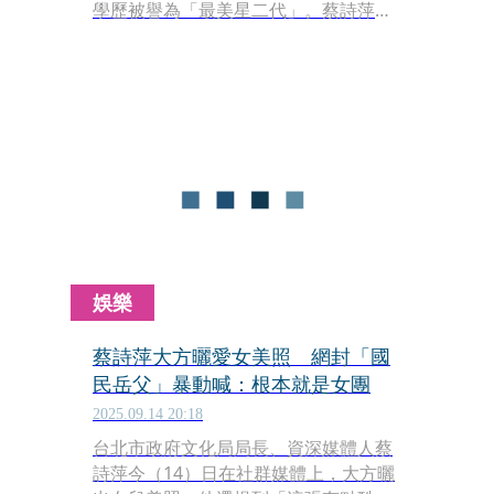
學歷被譽為「最美星二代」。蔡詩萍今
（18日）在臉書分享女兒的8秒短片，
網友看了狂喊他「岳父好」。
娛樂
蔡詩萍大方曬愛女美照 網封「國
民岳父」暴動喊：根本就是女團
2025.09.14 20:18
台北市政府文化局局長、資深媒體人蔡
詩萍今（14）日在社群媒體上，大方曬