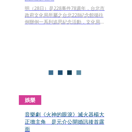
明（28日）是228事件78週年，台北市
政府文化局所屬之台北228紀念館循往
例辦例一系列追思紀念活動，文化局長
蔡詩萍今（27日）更見證228紀念館與
韓國的濟州4.3和平紀念館簽下合作備忘
錄（MOU），以期雙方未來在國際人權
領域有更多交流。
娛樂
音樂劇《火神的眼淚》滅火器楊大
正擔主角 是元介公開婚訊後首露
面