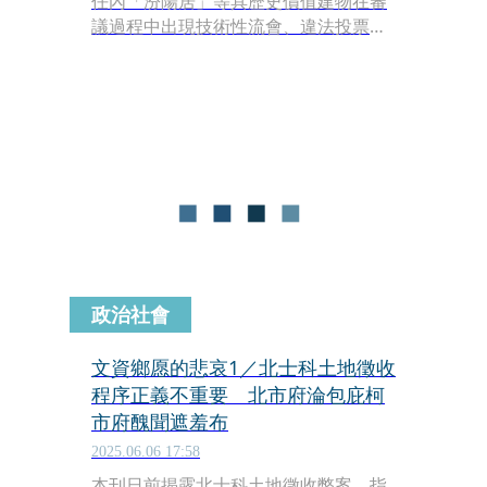
任內「汾陽居」等具歷史價值建物在審
議過程中出現技術性流會、違法投票等
爭議，最終慘遭拆除。市議員洪健益呼
籲蔣市府切勿替前朝卸責，更不能任由
當年不法爭議被遺忘，蔣萬安應主動要
求政風處介入調查，徹查前朝官員是否
涉有瀆職與圖利之嫌，依法究責，勿枉
勿縱。
政治社會
文資鄉愿的悲哀1／北士科土地徵收
程序正義不重要 北市府淪包庇柯
市府醜聞遮羞布
2025.06.06 17:58
本刊日前揭露北士科土地徵收弊案，指