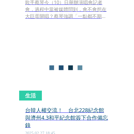
歌手蔡琴今（10）日舉辦演唱會記者
會，過程中當被媒體問到，會不會想在
大巨蛋開唱？蔡琴強調「一點都不期
待」，還點名台北市長蔣萬安，「小巨
蛋都這樣，大巨蛋會好到哪裡去？」蔣
今天在市議會接受質詢時，被民進黨市
議員洪婉臻問及此事，讓蔣一度尷尬
「我先來暸解看看」，後來文化局長蔡
詩萍跳出來幫忙解圍，「跟蔡琴是好朋
友，我來問問她。」
生活
台韓人權交流！ 台北228紀念館
與濟州4.3和平紀念館簽下合作備忘
錄
2025.02.27 18:45