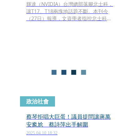
輝達（NVIDIA）台灣總部落腳北士科，
讓T17、T18兩塊地話題不斷。本刊今
（27日）報導，文資學者指控北士科開
發案黑幕重重，不僅缺乏事前評估、引
用錯誤法條，有違法徵地、圖利財團之
嫌，官員甚至在開會時技術性離席。對
此，台北市文化局長蔡詩萍親上火線說
明，稱當時「汾陽居」與未來輝達總部
選址距離很遠，至於所謂的「誤拆」，
影響範圍僅建築邊角，且該建物最後為
沒被認定為古蹟。
政治社會
蔡琴拒唱大巨蛋！議員提問讓蔣萬
安尷尬 蔡詩萍出手解圍
2025.04.10 18:32