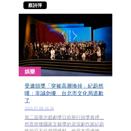
蔡詩萍
娛樂
受邀頒獎「突被高層換掉」紀蔚然
嘆：非誠勿擾 台北市文化局道歉
了
2026.07.08 18:36
第二屆臺北戲劇獎日前舉行頒獎典禮，
然而曾獲國家文藝獎的資深劇作家紀蔚
然卻忍不住發聲爆料，他原本受邀擔任