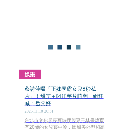
書煒分享多張女兒美照，讓蔡詩萍自嘲
因妻女美貌被邊緣化。為了扳回一城，
蔡詩萍將出版一本寫給女孩兒的情書，
並預先透露了新書裡的幾段文字。
娛樂
蔡詩萍曝「正妹學霸女兒8秒私
片」！甜笑＋叼洋芋片萌翻 網狂
喊：岳父好
2025.11.18 20:31
台北市文化局長蔡詩萍與妻子林書煒育
有20歲的女兒蔡中泠，因甜美外型和高