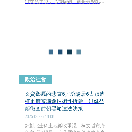
出女兒美照，他還提到「這張有點酷。
像她媽咪一點點。像我一點點（當然是
我年輕時帥氣的時候）卻完全有屬於她
的很多很多了。」這張照片曝光後，引
起網友熱議，男星亮哲還留言直呼「根
本就是女團」。
政治社會
文資鄉愿的悲哀6／汾陽居6古蹟遭
柯市府審議會技術性拆除 洪健益
籲徹查前朝黑箱違法決策
2025.06.06 18:08
針對北士科土地徵收爭議，柯文哲市府