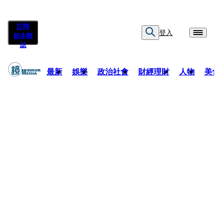
訂閱
登入
紙本雜
誌
最新
娛樂
政治社會
財經理財
人物
美