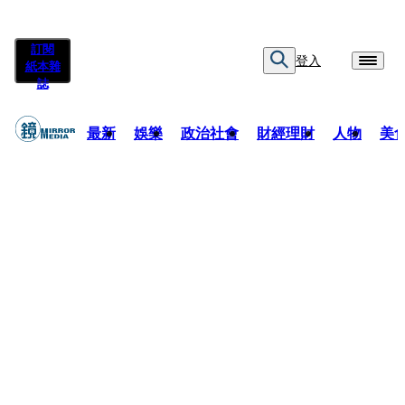
訂閱
登入
紙本雜
誌
最新
娛樂
政治社會
財經理財
人物
美