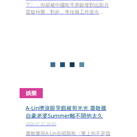
丁〉，但卻被中國歌手周銳發對比影片
質疑抄襲，對此，李佳薇工作室今
（29）日發出聲明反擊，要求周銳發公
開道歉，若是拒絕，將會依法追究其法
律責任。
娛樂
A-Lin擠淚眼哭戲被剪光光 蕭敬騰
自豪老婆Summer離不開他太久
2026.07.27 20:05
蕭敬騰與A-Lin合唱新歌〈愛上你不是我