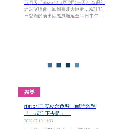
五月天「5525+2《回到那一天》25週年
巡迴演唱會」回到臺北大巨蛋，原訂11
日登場的演出因颱風順延至12日中午舉
行，晚間場次也照常開唱，五月天一天
完成兩場演出，預計寫下大巨蛋連唱7
小時的新紀錄。
娛樂
natori二度攻台倒數 喊話歌迷
「一起活下去吧」
2026.07.10 14:33