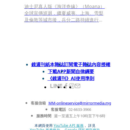
迪士尼真人版《海洋奇緣》（Moana）
全球宣傳巡迴，繼夏威夷、上海、雪梨
及倫敦等城市後，兵分二路持續進行
中！巨石強森日前現身巴西里約熱內
盧，出席熱力四射的粉絲見面會活動；
而林曼努爾米蘭達（Lin-Manuel
Miranda）與新生代女星凱薩琳拉加阿
雅（Catherine Lagaʻaia）則於美國邁
阿密合體，完成一系列媒體宣傳與拍攝
鏡週刊紙本雜誌
訂閱電子雜誌
內容授權
行程。
下載APP
新聞自律綱要
《鏡週刊》AI使用準則
客服信箱
MM-onlineservice@mirrormedia.mg
客服電話
02-6633-3966
服務時間
週一至週五上午10時至下午6時
本網頁使用
YouTube API 服務
， 詳見
YouTube 服務條款
、
Google 隱私權與條款