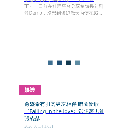
下〉，日前在社群平台分享短短幾句副
歌Demo，沒想到短短幾天內便在IG、
Facebook、Threads及抖音等社群平台
快速延燒，引發海內外超過200人自發
翻唱，形成一股翻唱接力熱潮，陳宇祥
坦言完全始料未及。
娛樂
孫盛希有肌肉男友相伴 唱著新歌
〈Falling in the love〉卻想著男神
張凌赫
2026.07.14 17:51