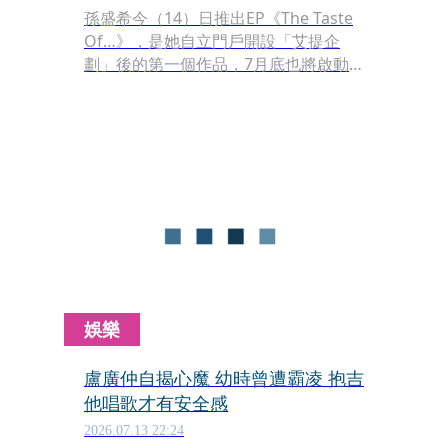
孫盛希今（14）日推出EP《The Taste
Of…》，是她自立門戶開設「艾提企
劃」後的第一個作品，7月底也將啟動
新巡演，到大陸、韓國、馬來西亞及台
北等地開唱，如今還鬆口已有一位交往
一年多的男友。
娛樂
盧廣仲自揭心魔 幼時曾遭霸凌 抱吉
他唱歌才有安全感
2026.07.13 22:24