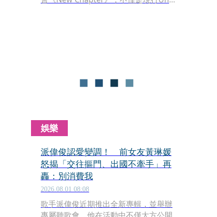
分組制度最後一次完整合體，也正式宣
告未來將改採Team T III、Team P新體
制。演唱會首度公開兩首由成員共同參
與創作的新歌，現場掀起滿滿感動，粉
絲更激動直呼：「這不是結束，而是真
正重新出發。」不少人也興奮留言敲
碗：「可以直接出12單了吧！」「終於
有中文版，好開心！」「現場真的超級
好聽！」
娛樂
派偉俊認愛變調！ 前女友黃琳媛
怒揭「交往摳門、出國不牽手」再
轟：別消費我
2026.08.01 08:08
歌手派偉俊近期推出全新專輯，並舉辦
專屬聽歌會。他在活動中不僅大方公開