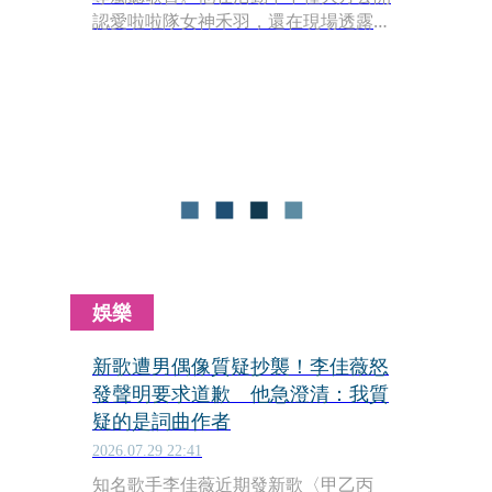
認愛啦啦隊女神禾羽，還在現場透露專
輯裡藏有一首專門寫給女友的浪漫情
歌，不過當時並未公開具體曲名。隨
後，部分媒體與外界開始揣測，該首歌
曲可能就是新歌〈去年下的那場雪〉，
因而引發外界熱烈討論。
娛樂
新歌遭男偶像質疑抄襲！李佳薇怒
發聲明要求道歉 他急澄清：我質
疑的是詞曲作者
2026.07.29 22:41
知名歌手李佳薇近期發新歌〈甲乙丙