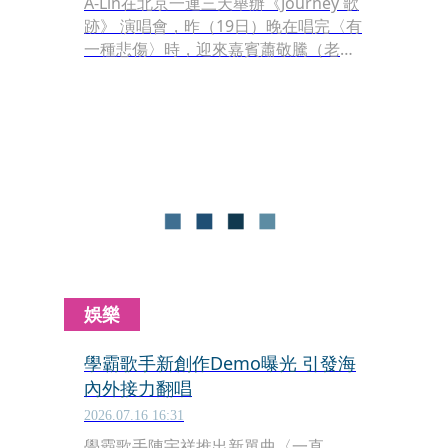
A-Lin在北京一連三天舉辦《Journey 歌
跡》 演唱會，昨（19日）晚在唱完〈有
一種悲傷〉時，迎來嘉賓蕭敬騰（老
蕭），兩人首唱了合作的新歌〈愛上你
不是我決定〉，全場歡聲雷動。
娛樂
學霸歌手新創作Demo曝光 引發海
內外接力翻唱
2026.07.16 16:31
學霸歌手陳宇祥推出新單曲〈一直