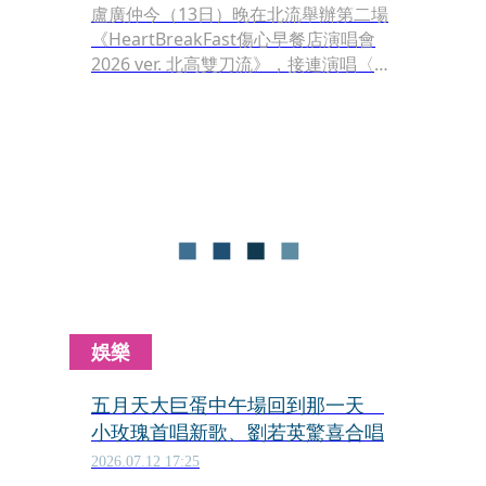
盧廣仲今（13日）晚在北流舉辦第二場
《HeartBreakFast傷心早餐店演唱會
2026 ver. 北高雙刀流》，接連演唱〈死
在你的胸懷〉、〈一個人睡著〉等多首
新歌後，他講話時不小心喉嚨卡痰，他
笑說：「我正在努力把它消化掉，人生
難免會這樣，偶爾有不順的時候，沒關
係，就讓它發生。」
娛樂
五月天大巨蛋中午場回到那一天
小玫瑰首唱新歌、劉若英驚喜合唱
2026.07.12 17:25