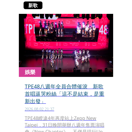
新歌
娛樂
TPE48八週年全員合體催淚 新歌
首唱逼哭粉絲「這不是結束，是重
新出發」
2026.08.02 21:37
TPE48睽違4年再度站上Zepp New
Taipei，31日晚間舉辦八週年售票演唱
會《New Chapter》，不僅是現行Unit