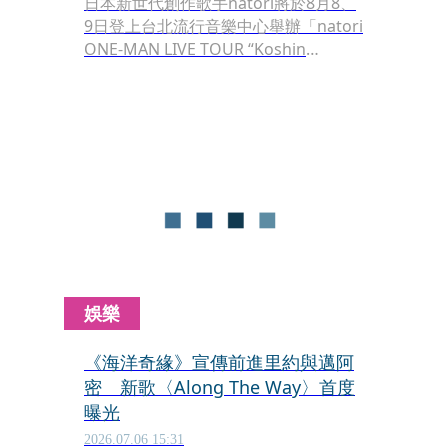
日本新世代創作歌手natori將於8月8、
9日登上台北流行音樂中心舉辦「natori
ONE-MAN LIVE TOUR “Koshin
(March)” in Taipei」。去年首度來台便
留下深刻回憶的他，今年再度帶著全新
作品回歸，受訪時分享對台灣歌迷的想
念，也透露新歌〈ポルターガイスト〉
（Poltergeist）誕生背後的心境轉折，
希望透過音樂傳遞「一起活下去吧」的
訊息。
娛樂
《海洋奇緣》宣傳前進里約與邁阿
密 新歌〈Along The Way〉首度
曝光
2026.07.06 15:31