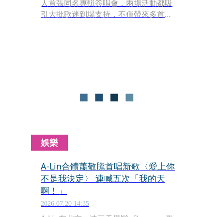
人首張同名專輯簽唱會，兩場活動都吸
引大批歌迷到場支持，不僅帶來多首新
歌，也與歌迷近距離互動、簽名留念。
睽違許久重返台中，他感性回憶人生第
一次簽到凌晨的簽唱會就是在台中，至
今仍記憶猶新。不過兩場活動都碰上下
雨，向來被稱為「水做的男人」的他也
笑認自己真的有「吸雨體質」，幽默表
示：「以後如果哪個地方缺水，就邀請
我去演唱吧！」逗得全場笑聲不斷。
娛樂
A-Lin合體蕭敬騰首唱新歌〈愛上你
不是我決定〉 連喊五次「我的天
啊！」
2026.07.20 14:35