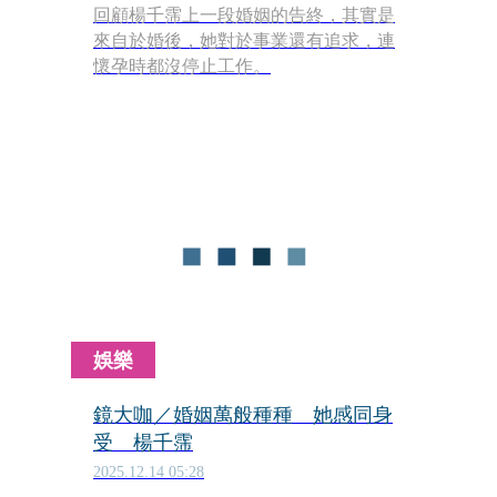
回顧楊千霈上一段婚姻的告終，其實是
來自於婚後，她對於事業還有追求，連
懷孕時都沒停止工作。
娛樂
鏡大咖／婚姻萬般種種 她感同身
受 楊千霈
2025.12.14 05:28