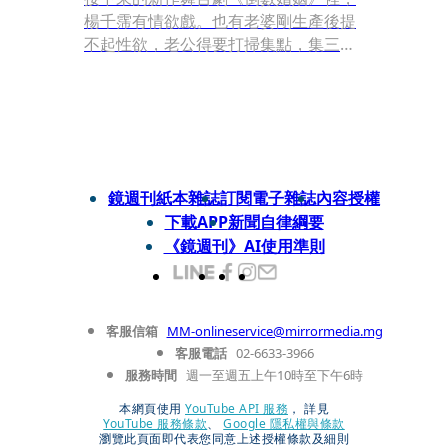
楊千霈有情欲戲。也有老婆剛生產後提
不起性欲，老公得要打掃集點，集三點
換一次「開機」的情節。她笑：「就是
真的很可愛，因為媽媽剛生完孩子哺乳
的時候，對性是沒有興趣的，很多真實
情節都在戲裡面。」
鏡週刊紙本雜誌
訂閱電子雜誌
內容授權
下載APP
新聞自律綱要
《鏡週刊》AI使用準則
客服信箱
MM-onlineservice@mirrormedia.mg
客服電話
02-6633-3966
服務時間
週一至週五上午10時至下午6時
本網頁使用
YouTube API 服務
， 詳見
YouTube 服務條款
、
Google 隱私權與條款
瀏覽此頁面即代表您同意上述授權條款及細則