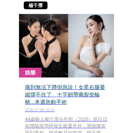
楊千霈
娛樂
痛到無法下蹲掛急診！女星右腿萎
縮撐不住了 十字韌帶撕裂坐輪
椅...本週急動手術
2026.07.08 10:11
44歲藝人楊千霈今年初（2026）前往日
本體驗滑雪時發生嚴重意外，導致膝蓋
受到重創，經過數月的苦撐，楊千霈的