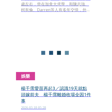
歲左右，曾在加拿大求學，和陳志強、
柯有倫、Darren等人有多年交情，外型
帥氣挺拔。
娛樂
楊千霈愛苗再起3／認識19天就點
頭嫁前夫 楊千霈離婚收場全因1件
事
2026.03.18 05:28