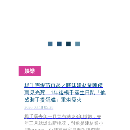
段戀情一曝光就見光死，當時無疾而
終；但日前本刊直擊楊千霈生日趴，卻
見到Jeremy盛裝打扮出席，才知道兩人
已在親友撮合下重燃愛火。
娛樂
楊千霈愛苗再起／曖昧建材業陳傑
憲見光死 1年後楊千霈生日趴「他
盛裝手提蛋糕」重燃愛火
2026.03.18 05:28
楊千霈去年一月宣布結束8年婚姻，去
年三月就爆出新桃花，對象是建材業小
開Jeremy，外型被形容是翻版陳傑憲，