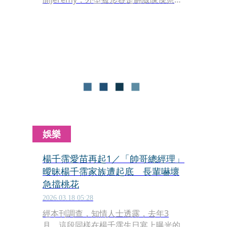
這段戀情一曝光就見光死，當時無疾而
終；但日前本刊直擊楊千霈生日趴，卻
見到Jeremy盛裝打扮出席，才知道兩人
已在親友撮合下重燃愛火。
娛樂
楊千霈愛苗再起1／「帥哥總經理」
曖昧楊千霈家族遭起底 長輩嚇壞
急擋桃花
2026.03.18 05:28
經本刊調查，知情人士透露，去年3
月，這段同樣在楊千霈生日宴上曝光的