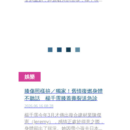
右腿已出現輕微萎縮現象。為了解決長
期的疼痛折磨，楊千霈證實將於本週前
往桃園長庚醫院接受微創手術，期盼能
徹底根治膝蓋痼疾。
娛樂
膝傷照樣拚／獨家！舊情復燃身體
不聽話 楊千霈膝蓋撕裂送急診
2026.06.16 08:28
楊千霈今年3月才傳出復合建材業陳傑
憲（Jeremy），感情正處於得意之際，
身體卻出了狀況。她因帶小孩去日本滑