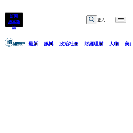
訂閱
登入
紙本雜
誌
最新
娛樂
政治社會
財經理財
人物
美