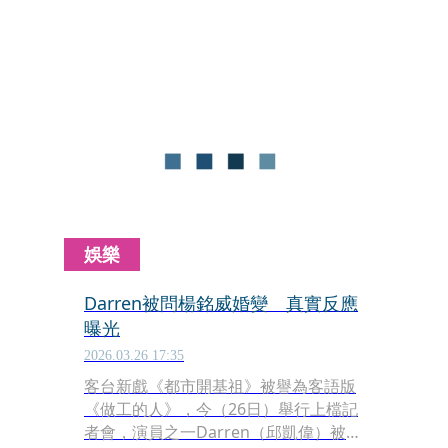
時忍耐，照常完成演出。據了解，她目
前已規劃等舞台劇正式落幕後，立即安
排手術治療。演藝圈講求敬業精神，不
少藝人即使身體受傷，仍選擇咬牙完成
工作。
娛樂
Darren被問楊銘威婚變 真實反應
曝光
2026.03.26 17:35
客台新戲《都市開基祖》被譽為客語版
《做工的人》，今（26日）舉行上檔記
者會，演員之一Darren（邱凱偉）被問