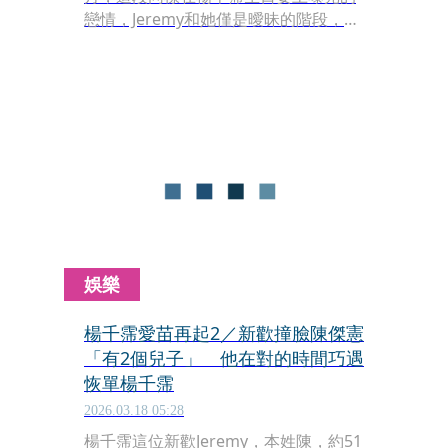
戀情，Jeremy和她僅是曖昧的階段，並
不到實際交往。
娛樂
楊千霈愛苗再起2／新歡撞臉陳傑憲
「有2個兒子」 他在對的時間巧遇
恢單楊千霈
2026.03.18 05:28
楊千霈這位新歡Jeremy，本姓陳，約51