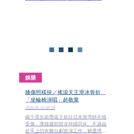
雪途中受傷，導致膝蓋前十字韌帶撕
裂、半月板破裂，已經到了不良於行的
地步，還一度惡化送急診。她7月就要
進醫院開刀，讓自己重新站起來。
娛樂
膝傷照樣拚／搖滾天王滑冰骨折
「坐輪椅演唱」超敬業
2026.06.16 08:28
楊千霈先前帶孩子前往日本滑雪時不慎
受傷，導致腿部狀況持續惡化。不過由
於手上仍有舞台劇巡演工作，她選擇暫