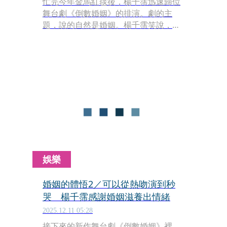
忙完今年金馬紅毯後，楊千霈迅速歸位
舞台劇《倒數婚姻》的排演。劇的主
題，說的自然是婚姻。楊千霈笑說，劇
本太觸及人性也太寫實了，讓已嘗婚姻
滋味的人，排戲時都歷歷在目。
娛樂
婚姻的體悟2／可以從熱吻演到秒
哭 楊千霈感謝婚姻滋養出情緒
2025.12.11 05:28
接下來的新作舞台劇《倒數婚姻》裡，