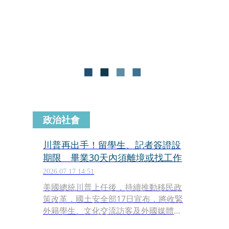
事，已計畫讓她帶著孩子和自己回韓國
生活；為此大S已經轉移千萬元資產過
去，而且為了安撫強烈反對的S媽（黃
春梅），還準備將「國家藝術館」豪宅
過戶給她，沒想到自己卻在日本旅遊時
因病猝逝，讓一切計畫都被打亂了。
政治社會
川普再出手！留學生、記者簽證設
期限 畢業30天內須離境或找工作
2026.07.17 14:51
美國總統川普上任後，持續推動移民政
策改革，國土安全部17日宣布，將收緊
外籍學生、文化交流訪客及外國媒體記
者的簽證規定，未來國際學生與交流簽