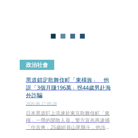
政治社會
黑道鎖定歌舞伎町「東橫族」 他
誆「3個月賺196萬」拐44歲男赴海
外詐騙
2026.06.17 09:28
日本黑道盯上流連於東京歌舞伎町「東
橫」一帶的閒散人員，警方宣布再逮捕
「住吉會」25歲組員山尾輝斗，他涉嫌
以高薪工作誘拐1名44歲男子到海外從