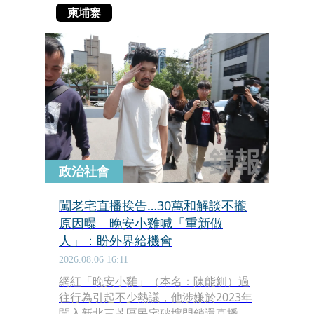
柬埔寨
政治社會
闖老宅直播挨告…30萬和解談不攏
原因曝 晚安小雞喊「重新做
人」：盼外界給機會
2026.08.06 16:11
網紅「晚安小雞」（本名：陳能釧）過
往行為引起不少熱議，他涉嫌於2023年
闖入新北三芝區民宅破壞門鎖還直播，