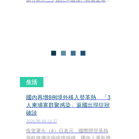
遭屋主提告，士林地檢先前依侵入住宅
罪嫌起訴晚安小雞、聲請簡易判決。士
林地院今（6）日首度開庭，陳能釧稍
早受訪時說，盼外界再給一次重新做人
的機會。
生活
國內再增8例境外移入登革熱 「3
人柬埔寨群聚感染」返國出現症狀
確診
2026.08.04 14:37
疾管署今（4）日表示，國際間登革熱
等蚊媒傳染病疫情持續，國內上週新增