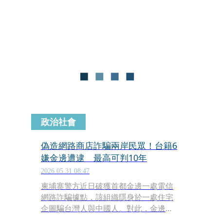
年6月，另合併毒品、期貨交易法案一
共需執行有期徒刑16年4月，但他卻在
2012年潛逃，因此被列為重大外逃通緝
犯，刑事局聯手柬埔寨警方，於今
（10）日將押解回台，其相關的畫面也
曝光。
政治社會
偽造網路商店詐騙兩岸民眾！台籍6
嫌金邊遭逮 最高可判10年
2026.05.31 08:47
柬埔寨警方近日破獲首都金邊一處電信
網路詐騙據點，該組織隱身於一處住宅
企圖騙台灣人與中國人。對此，金邊初