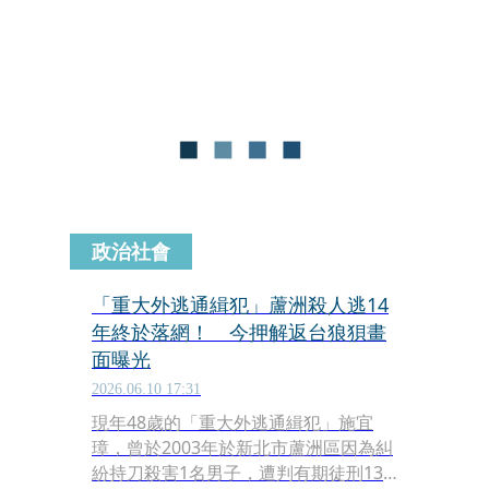
事詐騙，警方目前正持續調查其是否涉
及其他案件。
政治社會
「重大外逃通緝犯」蘆洲殺人逃14
年終於落網！ 今押解返台狼狽畫
面曝光
2026.06.10 17:31
現年48歲的「重大外逃通緝犯」施宜
璋，曾於2003年於新北市蘆洲區因為糾
紛持刀殺害1名男子，遭判有期徒刑13