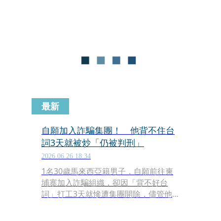
心接獲通報後，立刻動員進行緊急噴霧
罐防治、環境孳生源清除及病媒蚊密度
調查，並規劃化學防治。
最新
自願加入詐騙集團！ 他背不住台
詞3天就被炒「仍被判刑」
2026.06.26 18:34
1名30歲馬來西亞籍男子，自願前往柬
埔寨加入詐騙組織，卻因「背不好台
詞」打工3天就慘遭集團開除，儘管他
未成功撥出1通電話，最終仍在新加坡
落網並被判處16個月2週的有期徒刑。