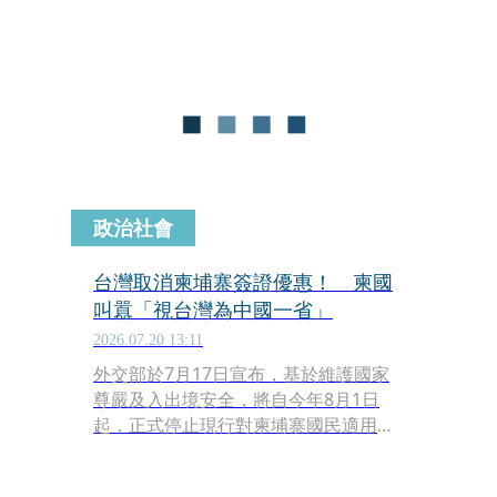
政治社會
台灣取消柬埔寨簽證優惠！ 柬國
叫囂「視台灣為中國一省」
2026.07.20 13:11
外交部於7月17日宣布，基於維護國家
尊嚴及入出境安全，將自今年8月1日
起，正式停止現行對柬埔寨國民適用的
各項入境簽證便捷措施，包含「東南亞
國家人民來台先行上網查核」（TAC）