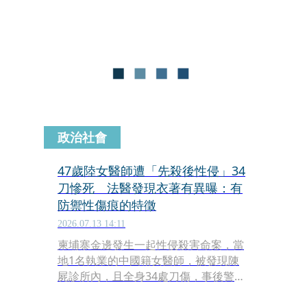
有條件式免簽及「觀宏專案」。
政治社會
47歲陸女醫師遭「先殺後性侵」34
刀慘死 法醫發現衣著有異曝：有
防禦性傷痕的特徵
2026.07.13 14:11
柬埔寨金邊發生一起性侵殺害命案，當
地1名執業的中國籍女醫師，被發現陳
屍診所內，且全身34處刀傷，事後警方
進行調查發現，凶手涉嫌先殺人後性