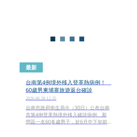
侵。
最新
台南第4例境外移入登革熱病例！
60歲男柬埔寨旅遊返台確診
2026.06.30 12:35
台南市政府衛生局今（30日）公布台南
市第4例登革熱境外移入確診病例。新
營區一名60多歲男子，於6月中下旬前
往柬埔寨旅遊，返國後發病就醫通報，
於昨日正式確診。台南市登革熱防治中