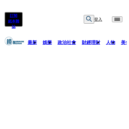
訂閱
登入
紙本雜
誌
最新
娛樂
政治社會
財經理財
人物
美