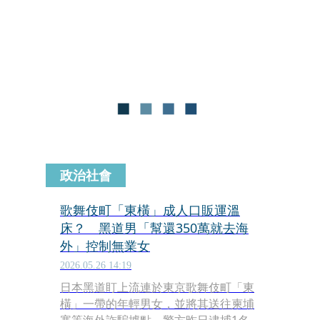
級法院下令羈押以「有組織實施電信詐
騙罪」提起公訴，最高可處10年有期徒
刑。
政治社會
歌舞伎町「東橫」成人口販運溫
床？ 黑道男「幫還350萬就去海
外」控制無業女
2026.05.26 14:19
日本黑道盯上流連於東京歌舞伎町「東
橫」一帶的年輕男女，並將其送往柬埔