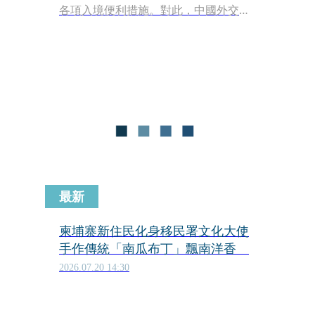
各項入境便利措施。對此，中國外交部
指出，「民進黨當局利用人員往來的便
利措施，脅迫他國，公然挑戰一個中國
原則這一國際關係的基本准則，再次暴
露出台獨分裂的邪惡本質。」
最新
柬埔寨新住民化身移民署文化大使
手作傳統「南瓜布丁」飄南洋香
2026.07.20 14:30