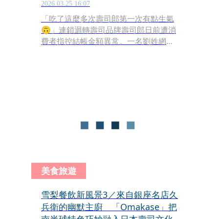
2026.03.25 16:07
「吃了這麼多次壽司郎第一次有點生氣
🙃」連鎖迴轉壽司品牌壽司郎日前遭消
費者指控結帳金額異常。一名劉姓網友
與親友用餐後，發現帳單出現多項未點
商品，金額多出近千元，引發不滿並在
社群平台氣憤發文。事件曝光後，也引
來不少網友分享類似經驗，掀起討論。
美食旅遊
雪梨餐飲新風景3／來自銀座名店久
兵衛的幽默主廚 「Omakase」把