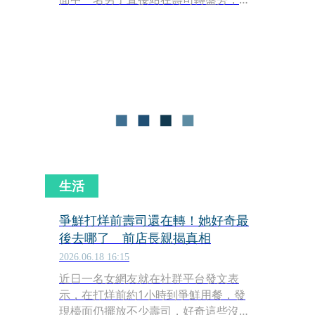
疑似吃過的筷子從運轉中的輸送帶上夾
取壽司食用。該男不僅逐一掀開保鮮透
明蓋挑選菜色，將壽司上的海鮮吃掉
後，竟把剩下的醋飯連同盤子直接丟回
轉盤上繼續轉動。影片一出，立刻在網
路上掀起軒然大波。
生活
爭鮮打烊前壽司還在轉！她好奇最
後去哪了 前店長親揭真相
2026.06.18 16:15
近日一名女網友就在社群平台發文表
示，在打烊前約1小時到爭鮮用餐，發
現檯面仍擺放不少壽司，好奇這些沒賣