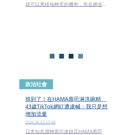
就可以累積抽轉蛋的機會，有名網友昨
（9）日發文稱，「大家知道長方盤丟
進去也可以抽扭蛋嗎」，甚至還貼出一
段影片，沒想到引來其他民眾怒嗆，該
名網友隨後也發出新貼文道歉，但文中
還反嗆其他人說，「你們罵完之後，藏
壽司有變得更好嗎？還是只是讓自己爽
了5秒」？
政治社會
抓到了！在HAMA壽司淋洗碗精
43歲TikTok網紅遭逮喊：我只是想
增加流量
2026.06.03 15:04
日本知名迴轉壽司連鎖店HAMA壽司