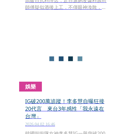
高級日式料理店，近日遭網友爆料壽司
師傅疑似酒後上工，不僅眼神渙散，更
反覆揉捏壽司、魚料頻頻掉落，畫面曝
光後引發網友熱議。店家昨（3日）再
度透過官方社群公開道歉，但網友仍不
領情，表示「不要褻瀆這個職業」。
娛樂
IG破200萬追蹤！李多慧自曝狂接
20代言 來台3年感性「我永遠在
台灣」
2026.04.02 16:46
韓國啦啦隊女神李多慧IG一舉突破200