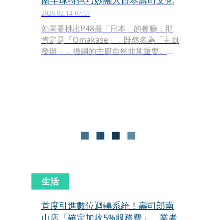
南半球特色巧妙融入日本壽司文化
2026.02.14 07:57
如果要挑出P48最「日本」的餐廳，那
肯定是「Omakase」，既然名為「主廚
發辦」，擔綱的主廚自然非常重要。
Jack專程飛去新加坡試吃，延請到出身
日本東京銀座壽司名門「久兵衛」的主
廚Akira Horikawa移居澳洲，一起打造
出用餐時永遠笑聲不斷的壽司店。
生活
首度引進數位迴轉系統！壽司郎南
山店「確定加收5%服務費」 業者