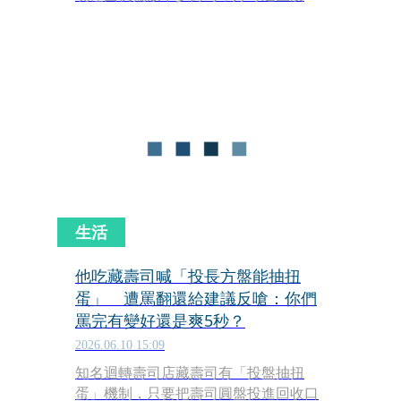
完的餐點最後會如何處理。貼文曝光後
迅速掀起討論，更吸引多名自稱前員工
及現職員工留言解答。
生活
他吃藏壽司喊「投長方盤能抽扭
蛋」 遭罵翻還給建議反嗆：你們
罵完有變好還是爽5秒？
2026.06.10 15:09
知名迴轉壽司店藏壽司有「投盤抽扭
蛋」機制，只要把壽司圓盤投進回收口