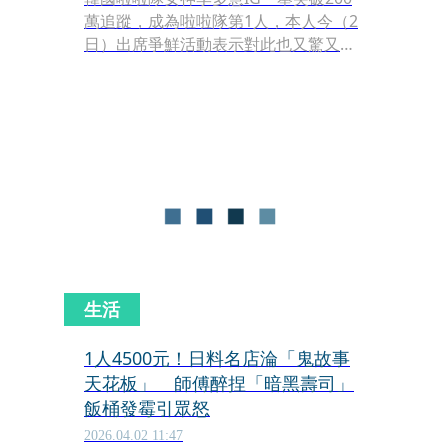
萬追蹤，成為啦啦隊第1人，本人今（2
日）出席爭鮮活動表示對此也又驚又
喜；而談到來台近3年心情，李多慧直
言台灣像第二個家，喊出「我永遠在台
灣」。
生活
1人4500元！日料名店淪「鬼故事
天花板」 師傅醉捏「暗黑壽司」
飯桶發霉引眾怒
2026.04.02 11:47