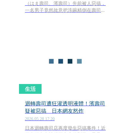
（はま壽司、濱壽司）先前被人惡搞，
一名男子竟然故意把洗碗精倒在壽司
上，而且還把整個過程都拍下來上傳到
社群媒體。埼玉縣警方今（3）日表
示，逮捕了一名43歲的男子。
生活
迴轉壽司遭狂灌透明液體！濱壽司
疑被惡搞 日本網友怒炸
2026.05.28 17:20
日本迴轉壽司店再度發生惡搞事件！近