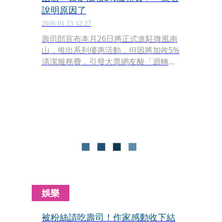
說明原因了
2026.01.23 12:27
壽司郎宣布本月26日將正式進駐微風南
山，推出系列優惠活動，但因將加收5%
清潔服務費，引發大票網友酸「迴轉壽
司收清潔費好意思喔」。對此，壽司郎
總公司做出回應，強調一般門市不會收
取這項費用，但進駐微風南山加收5%服
務費是因1原因。
娛樂
被粉絲請吃壽司！作家感動收下結