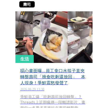
壽司
生活
噁心畫面曝...員工拿口水筷子直夾
轉盤壽司「挑食吃剩還放回」 本
人現身！爭鮮震怒發聲了
2026.06.29 13:38
爭鮮員工爆「吃剩壽司放回轉盤」？
Threads上近期瘋傳一段離譜影片，畫
面中一名男子直接站在壽司轉盤旁，用