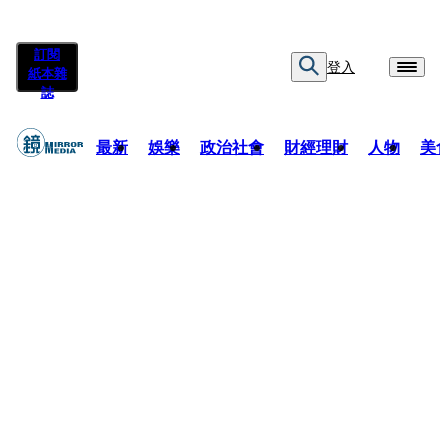
訂閱
登入
紙本雜
誌
最新
娛樂
政治社會
財經理財
人物
美