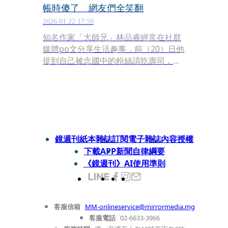
帳時傻了 網友們全笑翻
2026.01.22 17:59
知名作家「大師兄」林品睿經常在社群
媒體po文分享生活趣事，前（20）日他
提到自己被念國中的粉絲請吃壽司，讓
他大吃一驚回應「妹妹，不用啦！叔叔
有錢不用你請！」後來他還是感動收下
對方的好意，沒想到結帳時，店員詢問
「先生是2個銀盤嗎？」讓他事後傻了
直呼，「忘了壽司郎是算盤子的」「還
拿我最捨不得拿的銀盤」「這小朋友是
鏡週刊紙本雜誌
訂閱電子雜誌
內容授權
股東嗎」。
下載APP
新聞自律綱要
《鏡週刊》AI使用準則
客服信箱
MM-onlineservice@mirrormedia.mg
客服電話
02-6633-3966