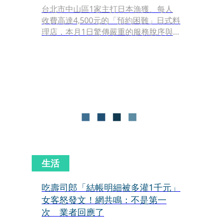
台北市中山區1家主打日本漁獲、每人
收費高達4,500元的「預約困難」日式料
理店，本月1日驚傳嚴重的服務脫序與
衛生爭議。有消費者爆料，昨夜前往用
餐時，主理師傅竟疑似在出餐前就已喝
醉，不僅眼神渙散、胡言亂語，更因手
部顫抖導致壽司捏不起來、料魚散落，
種種不敬業行為被消費者痛批為「愚人
節饗魘」。
生活
吃壽司郎「結帳明細被多灌1千元」
女客怒發文！網共鳴：不是第一
次 業者回應了