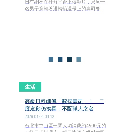
日有網友在社群平台上傳影片，只見一
名男子竟朝著迴轉輸送帶上的壽司餐
盤，大量倒下疑似洗碗精的透明液體，
誇張畫面曝光後迅速炎上，也讓不少日
本網友直呼「太噁心」「已經踩過
界」。
生活
高級日料師傅「醉捏壽司」！ 二
度道歉仍挨轟：不配職人之名
2026.04.04 08:12
台北市中山區一間人均消費約4500元的