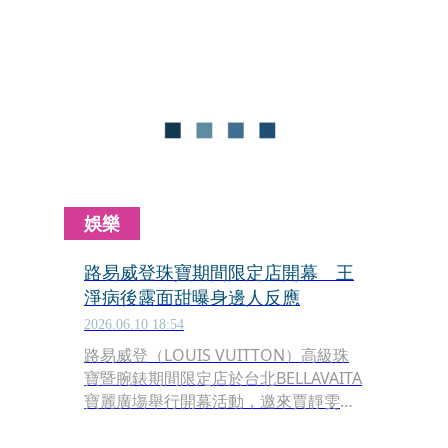
對2011年與威廉王子（Prince
William）舉行世紀婚禮時所戴的耳環，
向婚姻致敬意味濃厚。
娛樂
路易威登珠寶期間限定店開幕 王
淨病後露面甜曝身邊人反應
2026.06.10 18:54
路易威登（LOUIS VUITTON）高級珠
寶暨腕錶期間限定店於台北BELLAVAITA
寶麗廣塲舉行開幕活動，邀來賈靜雯、
王淨與施柏宇站台共襄盛舉；王淨表示
最愛寶石原來的模樣，施柏宇則因為近