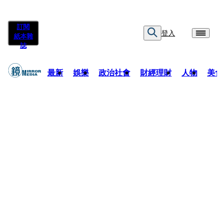
訂閱
登入
紙本雜
誌
最新
娛樂
政治社會
財經理財
人物
美