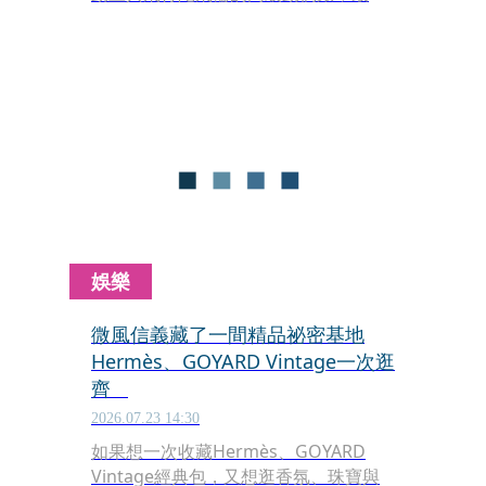
一只甚至不戴在手上，而是以751枚機
芯零件、九組動畫與三問功能，重新把
懷錶做成一座可以放進口袋的行動劇
場。
娛樂
微風信義藏了一間精品祕密基地
Hermès、GOYARD Vintage一次逛
齊
2026.07.23 14:30
如果想一次收藏Hermès、GOYARD
Vintage經典包，又想逛香氛、珠寶與