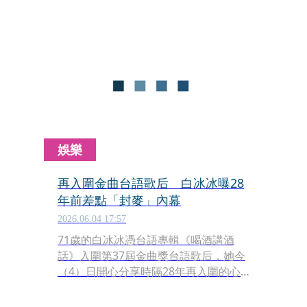
期股市賺錢很想帶走鑽石系列，至於賈
靜雯，她笑說因為女兒多，今天佩戴在
手上的珠寶全部都想帶回家。
娛樂
再入圍金曲台語歌后 白冰冰曝28
年前差點「封麥」內幕
2026.06.04 17:57
71歲的白冰冰憑台語專輯《喝酒講酒
話》入圍第37屆金曲獎台語歌后，她今
（4）日開心分享時隔28年再入圍的心
情，內心期盼能登后，更透露上一回入
圍，剛好是女兒白曉燕遇害不久，當時