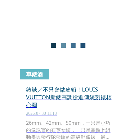
情感寓意，不僅象徵愛自己、愛彼此，
也擁抱生命中每一段珍貴的相遇與連
結。
車錶酒
錶誌／不只會做皮箱！LOUIS
VUITTON新錶高調搶進傳統製錶核
心圈
2026.07.30 11:18
26mm、42mm、50mm，一只是小巧
的像珠寶的石英女錶，一只是塞進七組
動畫與飛行陀飛輪的高級動偶錶，最後