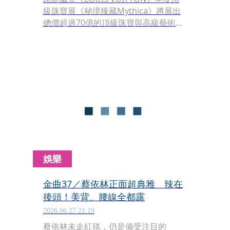
級珠寶展《秘境臻藏Mythica》將展出
總價超過70億的頂級珠寶與高級藝術腕
錶作品，今日一口氣舉辦兩場大手筆活
動，下午先由林嘉欣、劉以豪與關穎打
頭陣，晚上則有申敏兒在巴威颱風中陪
大家共度，此展可以說是七月的時尚界
大盛事，也是不畏強颱的最強勇氣展
現。
娛樂
金曲37／蔡依林正面超典雅 辣在
後頭！美背、腰線全都露
2026.06.27 21:19
蔡依林未走紅毯，仍是備受注目的