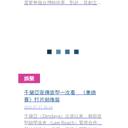
震驚整個台灣時尚界。對此，其創立的
「溫慶珠流行事業」今（22日）正式發
出沉痛聲明，證實溫慶珠已於日前安詳
辭世，並向一路支持的各界好友表達感
謝。
娛樂
千黛亞宣傳造型一次看 《奧德
賽》打片頻換裝
2026.07.17 16:14
千黛亞（Zendaya）出道以來，都與造
型師勞洛奇（Law Roach）緊密合作，