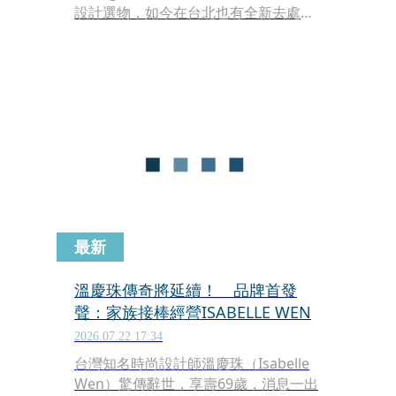
設計選物，如今在台北也有全新去處。
微風信義3樓迎來全新複合選品空間
Sri，以「Social House」為概念，集結
精品、時尚、藝術與生活美學，不僅網
羅Hermès、GOYARD等話題Vintage單
品，更延伸至鞋履、香氛、美容與居家
設計，打造兼具策展視角與購物體驗的
一站式生活風格空間。
最新
溫慶珠傳奇將延續！ 品牌首發
聲：家族接棒經營ISABELLE WEN
2026.07.22 17:34
台灣知名時尚設計師溫慶珠（Isabelle
Wen）驚傳辭世，享壽69歲，消息一出