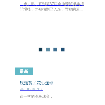
「嬌」點，直到第37屆金曲獎頒獎典禮
開場後，才被拍到已入座，而她的造型
也隨之曝光，看似典雅，實則相當辣，
正面似僅露出側面腰線，但一轉身則是
大露背，相當性感。
最新
靚鑑賞／花心無罪
2026.06.18 09:30
這一季的高級珠寶，