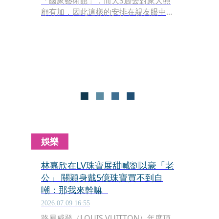
「國家藝術館」，而大S過去對家人照
顧有加，因此這樣的安排在親友眼中也
是有跡可尋。不過大S離世後，徐家人
卻認為她的手機備忘錄不具法律效力，
因此不願照此執行。
娛樂
林嘉欣在LV珠寶展甜喊劉以豪「老
公」 關穎身戴5億珠寶買不到自
嘲：那我來幹嘛
2026.07.09 16:55
路易威登（LOUIS VUITTON）年度頂