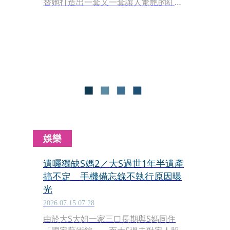
替她打造出一套又一套讓人驚艷的紅毯
造型。不管戲份多寡，反正只要有曝
光，那就對了，這個哲學也貫穿在電影
《奧德賽》（The Odyssey）的宣傳
上，從倫敦一路到紐約，每一套都很有
哏。
娛樂
遺囑獨缺S媽2／大S過世1年半遺產
搞不定 手機備忘錄不執行原因曝
光
2026.07.15 07:28
由於大S大姐一家三口長期與S媽同住