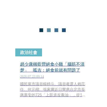
政治社會
趙少康稱藍營絕食小雞「腦筋不清
楚」 呱吉：絕食前就有問題了
2026.07.23 09:14
國民黨市議員楊植斗、議員參選人賴苡
任、何元楷、張家馨近日響應台北市長
蔣萬安的725「上凱道反毒油」，從19
日起率先發起凱道絕食。趙少康昨
（22）日前往探視時，提到他們辛苦