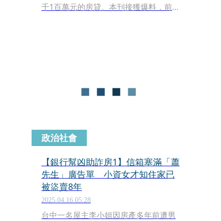
千1百萬元的房貸。本刊接獲爆料，前
科累累的「詐屋祖師爺」嫌犯劉伊峯，
遭爆涉及一起台中詐屋案，受害的李姓
女子名下一棟透天宅，遭男友擅自設定
二胎抵押借款。李女事後發現，房屋早
已被詐團悄悄過戶，離譜的是，詐團不
但偽造簽名，連代書、買家都與貸款銀
行合謀，協助買下房屋的人頭，薪資收
入不足以支應每月7萬元的房貸，但銀
行仍核貸，受害人一狀把核貸的第一銀
行告上法院，才還原詐屋集團惡劣手
法。
政治社會
【銀行幫凶助詐房1】信箱塞滿「蕭
先生」廣告單 小資女才知住家已
被盜賣8年
2025.04.16 05:28
台中一名屋主李小姐因房產多年前遭男