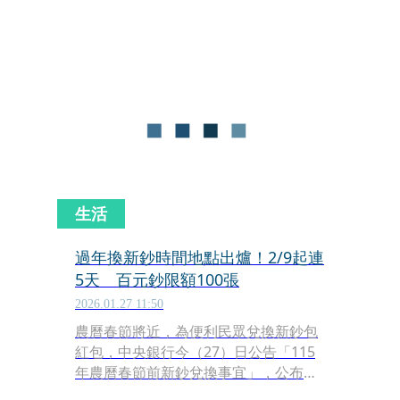
式啟動開發。
生活
過年換新鈔時間地點出爐！2/9起連
5天 百元鈔限額100張
2026.01.27 11:50
農曆春節將近，為便利民眾兌換新鈔包
紅包，中央銀行今（27）日公告「115
年農曆春節前新鈔兌換事宜」，公布今
年新鈔兌換時間自2月9日（週一）至2