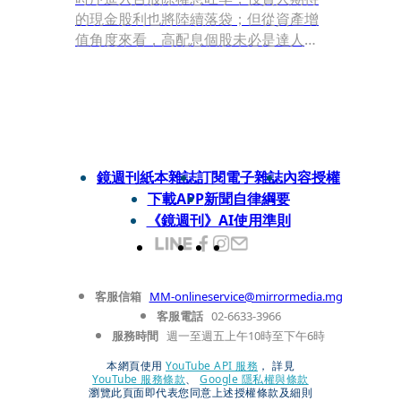
的現金股利也將陸續落袋；但從資產增
值角度來看，高配息個股未必是達人首
選；若公司股利配發能以配股為主，且
獲利保持穩定，對財富累積效果更好。
本刊嚴選六檔資產增值好股，同時開箱
達人滾存祕技。
鏡週刊紙本雜誌
訂閱電子雜誌
內容授權
下載APP
新聞自律綱要
《鏡週刊》AI使用準則
客服信箱
MM-onlineservice@mirrormedia.mg
客服電話
02-6633-3966
服務時間
週一至週五上午10時至下午6時
本網頁使用
YouTube API 服務
， 詳見
YouTube 服務條款
、
Google 隱私權與條款
瀏覽此頁面即代表您同意上述授權條款及細則