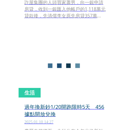
詐屋集團的人頭買家蕭男，向一銀申請
房貸，收到一銀匯入他帳戶的1,118萬元
貸款後，先清償李女原先房貸357萬
9,540元及自己的保費30餘萬元，隨即
將戶頭內剩餘的757萬元，提領一空。
接著，詐團再設定二胎抵押權給一名蔡
姓女子400萬元，讓遭盜賣房屋「債務
累累」。
生活
過年換新鈔1/20開跑限時5天 456
據點開放兌換
2025.01.10 14:27