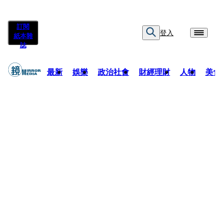
訂閱
登入
紙本雜
誌
最新
娛樂
政治社會
財經理財
人物
美