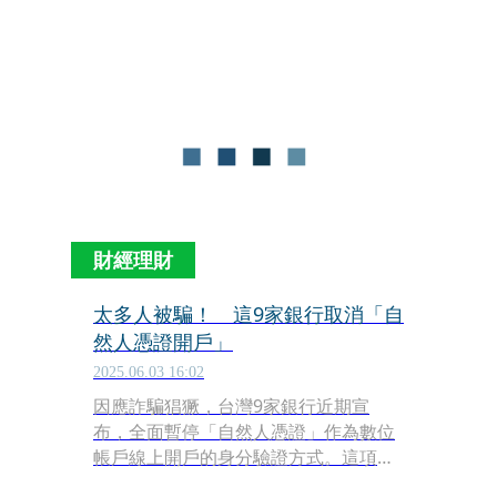
月13日（週五），共計5日；全台共設
置455家指定兌鈔據點，提醒民眾提早
規劃，避免集中於最後一天排隊兌換。
財經理財
太多人被騙！ 這9家銀行取消「自
然人憑證開戶」
2025.06.03 16:02
因應詐騙猖獗，台灣9家銀行近期宣
布，全面暫停「自然人憑證」作為數位
帳戶線上開戶的身分驗證方式。這項調
整已於即日起生效，影響範圍涵蓋包括