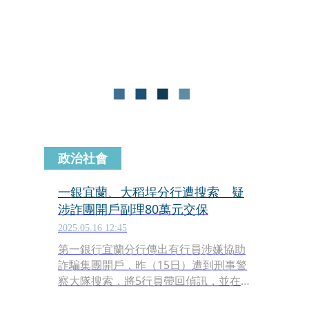
台灣銀行、兆豐銀行、台新銀行、第一
銀行、合作金庫、華南銀行、台灣中小
企業銀行、彰化銀行與土地銀行在內的
公股及商業銀行。
政治社會
一銀宜蘭、大稻埕分行遭搜索 疑
涉詐團開戶副理80萬元交保
2025.05.16 12:45
第一銀行宜蘭分行傳出有行員涉嫌協助
詐騙集團開戶，昨（15日）遭到刑事警
察大隊搜索，將5行員帶回偵訊，並在
晚間移送宜蘭地檢署，今天上午傳出大