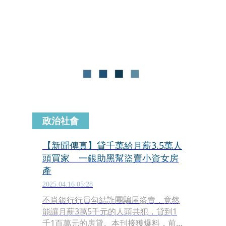
勾結詐騙集團騙屋盜賣，借款人皆親自
來行辦理；其還款來源，除薪資收入
外，尚有名下不動產租金收入；貸款剩
餘金額由借款人自行依契約給付買賣價
金，第一銀行不介入處理。公關室強
調，這次無端捲入小資女房產案，甚感
無奈。
政治社會
【新聞傳真】貸千萬給月薪3.5萬人
頭買家 一銀助黑幫盜賣小資女房
產
2025.04.16 05:28
不肖銀行行員勾結詐團騙屋盜賣，竟然
能讓月薪3萬5千元的人頭共犯，貸到1
千1百萬元的房貸。本刊接獲爆料，前