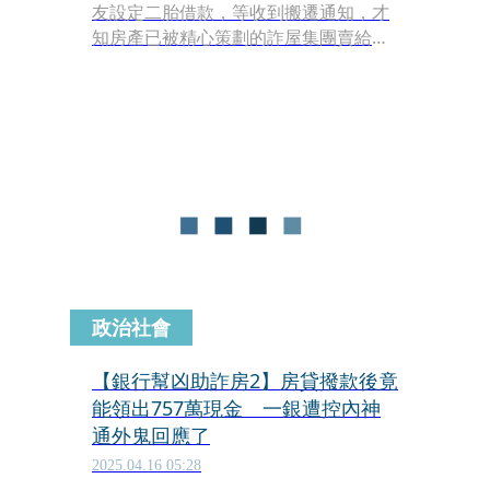
友設定二胎借款，等收到搬遷通知，才
知房產已被精心策劃的詐屋集團賣給人
頭，最離譜的是，房產移轉過程中，貸
款銀行還違反行情超貸。
政治社會
【銀行幫凶助詐房2】房貸撥款後竟
能領出757萬現金 一銀遭控內神
通外鬼回應了
2025.04.16 05:28