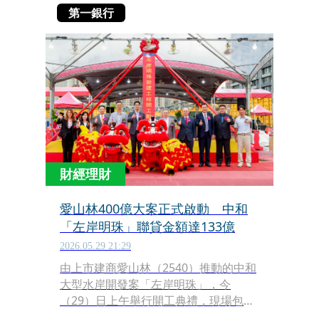
第一銀行
財經理財
愛山林400億大案正式啟動 中和
「左岸明珠」聯貸金額達133億
2026.05.29 21:29
由上市建商愛山林（2540）推動的中和
大型水岸開發案「左岸明珠」，今
（29）日上午舉行開工典禮，現場包括
金融界與產業界代表出席，宣告全案正