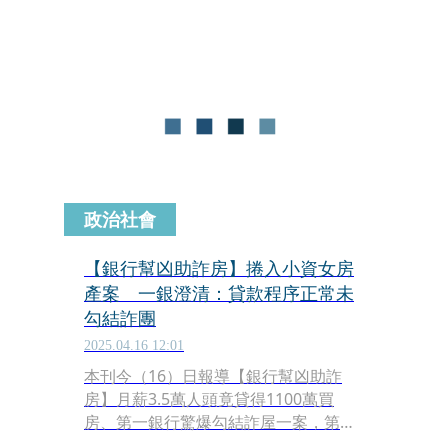
理，涉案情節重大，以80萬元交保，須
配戴電子腳鐐、限制出海出境，第一金
上午代子公司第一銀行發出重訊證實消
息，強調將依法配合調查程序，搜索與
銀行營運無關，對公司財務業務沒有影
響。。
政治社會
【銀行幫凶助詐房】捲入小資女房
產案 一銀澄清：貸款程序正常未
勾結詐團
2025.04.16 12:01
本刊今（16）日報導【銀行幫凶助詐
房】月薪3.5萬人頭竟貸得1100萬買
房、第一銀行驚爆勾結詐屋一案，第一
銀行公關室再次對外澄清表示，銀行未