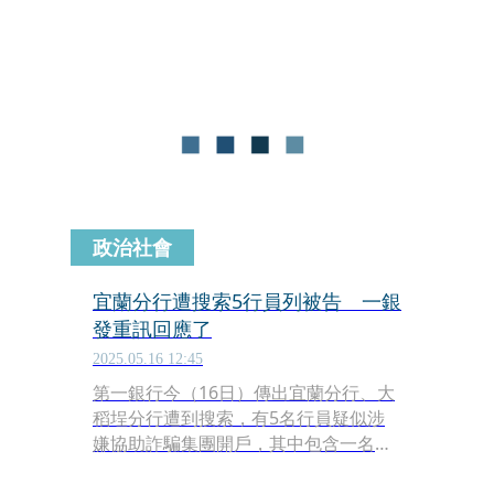
稻埕分行也遭到搜索，一位許姓女副理
被認為涉案情節重大，裁定80萬元交
保，須配戴電子腳鐐，限制出海出境。
政治社會
宜蘭分行遭搜索5行員列被告 一銀
發重訊回應了
2025.05.16 12:45
第一銀行今（16日）傳出宜蘭分行、大
稻埕分行遭到搜索，有5名行員疑似涉
嫌協助詐騙集團開戶，其中包含一名已
從宜蘭調職至大稻埕分行的許姓女副