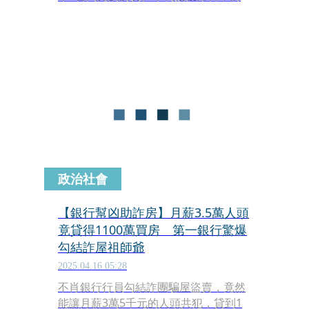
科累累的「詐屋祖師爺」嫌犯劉伊峯，
遭爆涉及一起台中詐屋案，受害的李姓
女子名下一棟透天宅，遭男友擅自設定
二胎抵押借款。李女事後發現，房屋早
已被詐團悄悄過戶，離譜的是，詐團不
但偽造簽名，連代書、買家都與貸款銀
行合謀，協助買下房屋的人頭，薪資收
入不足以支應每月7萬元的房貸，但銀
行仍核貸，受害人一狀把核貸的第一銀
行告上法院，才還原詐屋集團惡劣手
法。
政治社會
【銀行幫凶助詐房】月薪3.5萬人頭
竟貸得1100萬買房 第一銀行驚爆
勾結詐屋祖師爺
2025.04.16 05:28
不肖銀行行員勾結詐團騙屋盜賣，竟然
能讓月薪3萬5千元的人頭共犯，貸到1