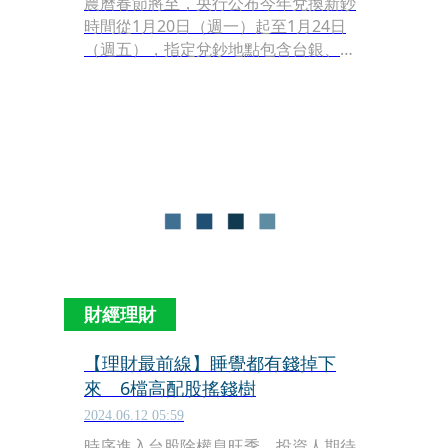
農曆春節將至，央行公布今年兌換新鈔
時間從1月20日（週一）起至1月24日
（週五），指定兌鈔地點包含台銀、土
銀、合作金庫、中華郵政等8家金融機
構，共有456家分行供兌換新鈔，今年
同樣有製作換鈔地圖方便民眾查詢。
財經理財
【理財最前線】睡覺都有錢掉下
來 6檔高配股搖錢樹
2024.06.12 05:59
時序進入台股除權息旺季，投資人期待