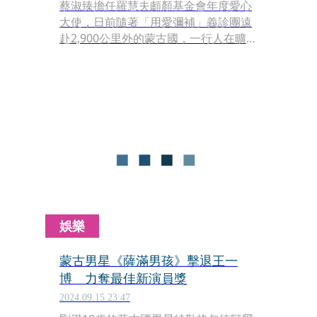
蔡淑臻擔任羅慧夫顱顏基金會年度愛心
大使，日前隨著「用愛彌補」義診團遠
赴2,900公里外的蒙古國，一行人在曠野
草原與醫院間奔波，在有限經費下完成
義診並進行顱顏兒手術救治的超級任
務！為期5天的國際義診行動中，蔡淑
臻每日行程馬不停蹄，近距離觀察顱顏
家庭心路歷程。
娛樂
蒙古男星《薩滿男孩》擊退王一
博 力奪最佳新演員獎
2024.09.15 23:47