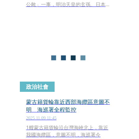
公敵」一事，明治天皇的玄孫、日本知
名作家竹田恆泰先生，透過社群平台發
表了措辭強硬的反擊。
政治社會
蒙古籍貨輪靠近西部海纜區意圖不
明 海巡署全程監控
2025.11.09 11:45
1艘蒙古籍貨輪沿台灣海峽北上，靠近
我國海纜區，意圖不明，海巡署今