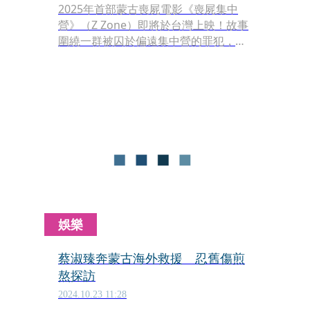
2025年首部蒙古喪屍電影《喪屍集中
營》（Z Zone）即將於台灣上映！故事
圍繞一群被囚於偏遠集中營的罪犯，因
祕密實驗釋放的喪屍大軍引發生存大逃
殺。本片入選第24屆高雄電影節，首映
後獲得廣泛關注，以驚悚與生存恐怖的
獨特結合，展現蒙古電影的創新視野，
導演比爾古恩楚倫多吉以鮮明手法贏得
影評盛讚。
娛樂
蔡淑臻奔蒙古海外救援 忍舊傷煎
熬探訪
2024.10.23 11:28