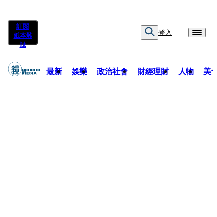
訂閱
登入
紙本雜
誌
最新
娛樂
政治社會
財經理財
人物
美