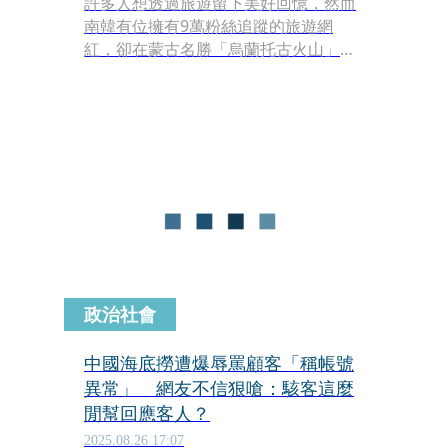
許多人想透過旅遊留下美好回憶，然而
南韓有位擁有9萬粉絲追蹤的旅遊網
紅，卻在蒙古名勝「烏蘭托古火山」命
喪異鄉。該名女網紅原先在火山口邊取
景，卻因一陣突如其來的強風失去平
衡，不慎失足墜落身亡，消息讓粉絲頓
時難以接受。
政治社會
中國海底撈遭爆辱罵顧客「稱帳號
異常」 網友不信狠嗆：駭客這麼
閒幫回應客人？
2025.08.26 17:07