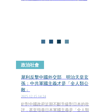
來自北韓的好手黃孝順，在第一回合落
後的情況下，第二、三回合上演精采逆
轉，最終以4：1擊敗對手，收下個人生
涯第二面亞錦賽金牌。
政治社會
犀利反擊中國外交部 明治天皇玄
孫：中共軍國主義才是「全人類公
敵」
2025.12.15 14:24
針對中國政府近期不斷升級對日本的批
評，甚至指責日本軍國主義是「全人類