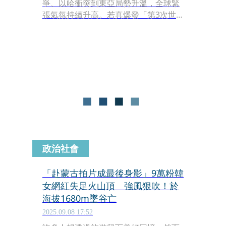
爭、以哈衝突到東亞局勢升溫，全球緊
張氣氛持續升高。若真爆發「第3次世
界大戰」，你會選擇逃去哪裡？外媒
《news.com.au》整理出8個「最安全
國家」，被譽為「核戰也打不倒」的避
風港。
政治社會
「赴蒙古拍片成最後身影」9萬粉韓
女網紅失足火山頂 強風狠吹！於
海拔1680m墜谷亡
2025.09.08 17:52