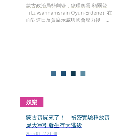
蒙古政治局勢劇變，總理奧雲-額爾登
（Luvsannamsrain Oyun-Erdene）在
面對連日反貪腐示威與國會壓力後，於
今（3日）的信任投票中失利，隨即宣
布辭職。他將擔任看守總理至新總理在
30天內產生為止。
娛樂
蒙古喪屍來了！ 祕密實驗釋放喪
屍大軍引發生存大逃殺
2025.01.22 21:48