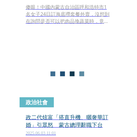
傻眼！中國內蒙古自治區呼和浩特市1
名女子24日訂海底撈套餐外賣，沒想到
在詢問是否可以把肉品換蔬菜時，竟被
商家辱罵，而官方則稱是因為帳號異
常，不過網友不買單留言酸「駭客閒得
沒事幫你回覆顧客是吧」。
政治社會
政二代炫富「搭直升機、曬奢華訂
婚」引眾怒 蒙古總理辭職下台
2025.06.03 11:01