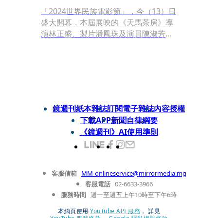
「2024世界民族電影節」，今（13）日
盛大開幕，本屆展映的《天馬茶房》導
演林正盛、製片潘鳳珠及演員陳淑芳，
亦在睽違24年後攜手現身。2年前陳淑
芳曾因心律不整，有次竟偵測到晚上睡
覺時，心跳一度停止14秒，經過開刀住
院休養，1年多來早睡早起不熬夜、減
少工作，身體狀況很好，但仍貪心想多
拍戲。
鏡週刊紙本雜誌
訂閱電子雜誌
內容授權
下載APP
新聞自律綱要
《鏡週刊》AI使用準則
客服信箱
MM-onlineservice@mirrormedia.mg
客服電話
02-6633-3966
服務時間
週一至週五上午10時至下午6時
本網頁使用
YouTube API 服務
， 詳見