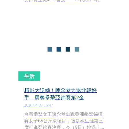
關言論，嚴重損及我國主權地位。外交
部發出嚴正聲明，痛批中國在國際外交
場合一再散布不實謬論，試圖顛倒是
非、混淆國際視聽，政府對此予以最嚴
厲的譴責。
生活
精彩大逆轉！陳念琴力退北韓好
手 勇奪拳擊亞錦賽第2金
2026.04.09 15:47
台灣拳擊女王陳念琴出戰亞洲拳擊錦標
賽女子65公斤級項目，這是她生涯第三
度打進亞錦賽決賽，今（9日）她遇上