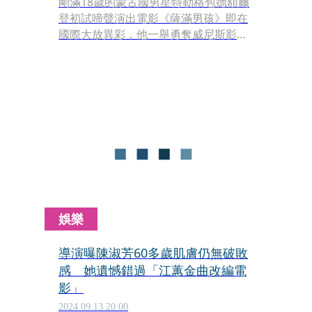
剛滿18歲的蒙古國男星特勒格包德額爾
登初試啼聲演出電影《薩滿男孩》即在
國際大放異彩，他一舉勇奪威尼斯影展
地平線單元最佳男主角大獎，今年再戰
亞洲電影大獎，擊敗王一博（《無
名》）、謝詠欣（《但願人長久》）
等，再奪最佳新演員獎。
娛樂
導演曝陳淑芳60多歲肌膚仍無破敗
感 她遺憾錯過「江蕙金曲改編電
影」
2024.09.13 20:00