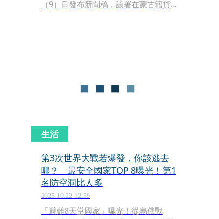
（9）日發布新聞稿，該署在蒙古籍貨
輪航行期間均全程監控，目前確認該船
已航行離開我國鄰接區。
生活
第3次世界大戰若爆發，你該逃去
哪？ 最安全國家TOP 8曝光！第1
名防空洞比人多
2025.10.22 12:59
「避難8天堂國家」曝光！從烏俄戰