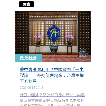
蒙古
政治社會
蒙中會談遭利用？中國散布「一中
謬論」 外交部硬起來：台灣主權
不容抹黑
2026.06.15 20:18
針對中國外交部於13日發布新聞，內容
提及蒙古國總統呼日勒蘇赫會見中國外
交部長王毅時，提及「一中原則」等相