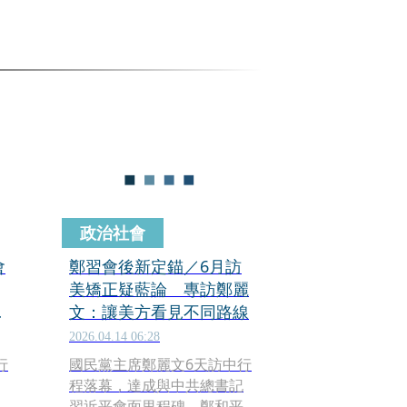
政治社會
會
鄭習會後新定錨／6月訪
美矯正疑藍論 專訪鄭麗
到
文：讓美方看見不同路線
2026.04.14 06:28
行
國民黨主席鄭麗文6天訪中行
程落幕，達成與中共總書記
習近平會面里程碑，鄭和平