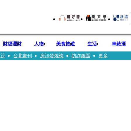
財經理財
人物
美食旅遊
生活
車錶酒
話題
台北畫刊
房訊發燒榜
防詐鏡區
更多