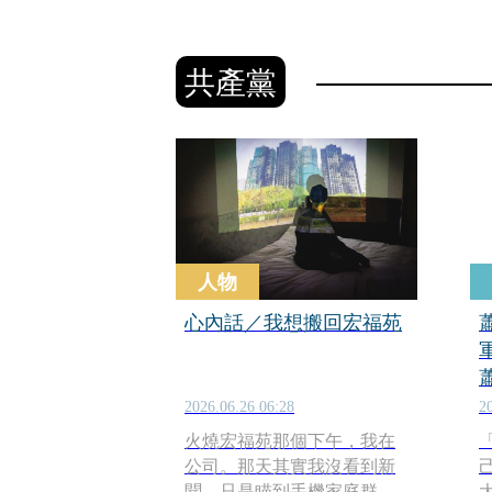
共產黨
人物
心內話／我想搬回宏福苑
2026.06.26 06:28
2
火燒宏福苑那個下午，我在
公司。那天其實我沒看到新
聞，只是瞄到手機家庭群