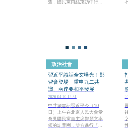
查，國民黨甫結束訪中行
程，將持續推進國際交流，
規劃鄭6月訪美，包括洛杉
磯、舊金山、紐約、華盛頓
等兼具政治與經濟發展，同
時僑胞較多的4大城市機會較
大，將由黨內國際部與海外
部等跨單位籌備。
政治社會
習近平談話全文曝光！鄭
習會登場 重申九二共
識、兩岸要和平發展
2026.04.10 12:51
2
中共總書記習近平今（10
日）上午在北京人民大會堂
會見國民黨黨主席鄭麗文率
領的訪問團，雙方進行「鄭