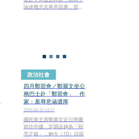
論述獲北京善意回應，習未
提及敏感的統一字眼；本刊
調查，鄭下一步規劃6月訪
美，現正積極安排拜訪華
府、智庫等行程。鄭麗文接
受本刊記者專訪則強調，訪
美是為讓美方進一步了解她
作為黨魁的思維及路線，了
解國民黨在做什麼，兩岸要
和平，美國的角色至關重
政治社會
要，更重要的是，「讓美方
看到一條不同的路線。」
四月鄭習會／鄭麗文坐公
務巴士赴「鄭習會」 作
口
家：羞辱意涵濃厚
2026.04.10 14:57
國民黨主席鄭麗文近日率團
前往中國，定調這趟為「和
平之旅」，她今（10）日與