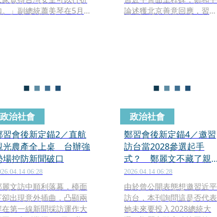
扣。」副總統蕭美琴在5月上
論述獲北京善意回應，習未
旬、國防特別條例三讀前，
提及敏感的統一字眼；本刊
首都接受國內媒體專訪，主
調查，鄭下一步規劃6月訪
要目的就是向國內發聲，懇
美，現正積極安排拜訪華
求社會支持國防特別預算。
府、智庫等行程。鄭麗文接
受本刊記者專訪則強調，訪
美是為讓美方進一步了解她
作為黨魁的思維及路線，了
解國民黨在做什麼，兩岸要
和平，美國的角色至關重
政治社會
政治社會
要，更重要的是，「讓美方
看到一條不同的路線。」
鄭習會後新定錨2／直航
鄭習會後新定錨4／邀習
觀光農產全上桌 台辦強
訪台當2028參選起手
勢場控防新聞破口
式？ 鄭麗文不藏了親
給答案
026.04.14 06:28
2026.04.14 06:28
鄭麗文訪中順利落幕，檯面
由於曾公開表態想邀習近平
下卻出現意外插曲，凸顯兩
訪台，本刊詢問這是否代表
岸在第一線新聞採訪運作大
她未來要投入2028總統大