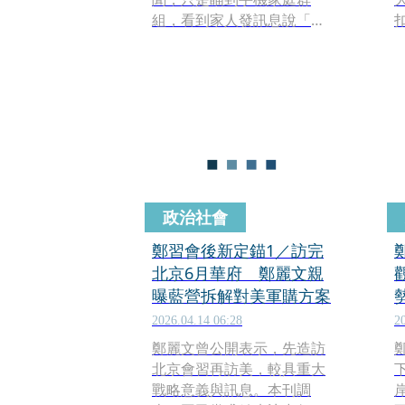
組，看到家人發訊息說「有
火」。我爸媽回覆：「我們
在外面，沒事。」我那時候
還真沒想太多，覺得可能燒
一下就沒事了，我不知道燒
到後來，會變成這樣。
政治社會
鄭習會後新定錨1／訪完
北京6月華府 鄭麗文親
曝藍營拆解對美軍購方案
2026.04.14 06:28
2
鄭麗文曾公開表示，先造訪
北京會習再訪美，較具重大
戰略意義與訊息。本刊調