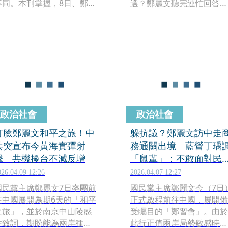
不同。本刊掌握，8日、鄭習
選？鄭麗文聽完連忙回答：
會登場的前2天，國民黨幾經
「沒有、沒有、沒有，我不
溝通協調，好不容易獲台辦
去想那麼遙遠的事。」還笑
首肯，成功安排隨行媒體與
稱，邀習訪問是一定要的，
副主席李乾龍等訪團要員餐
但可以黨魁身分邀請習。
敘；未料，餐敘結束，有台
媒旋即在9日凌晨搶先以獨家
報導方式，揭露鄭習會舉行
時間，甚至比中方官媒提前
至少1天發布此重訊，驚動台
政治社會
政治社會
辦系統敏感神經，就連國民
黨也一度擔心鄭習會恐因此
打臉鄭麗文和平之旅！中
躲抗議？鄭麗文訪中走
取消。
共突宣布今黃海實彈射
務通關出境 藍營丁瑀
擊 共機擾台不減反增
「鼠輩」：不敢面對民
檢驗
026.04.09 12:26
2026.04.07 12:27
國民黨主席鄭麗文7日率團前
國民黨主席鄭麗文今（7日
往中國展開為期6天的「和平
正式啟程前往中國，展開備
之旅」，並於南京中山陵感
受矚目的「鄭習會」。由於
性致詞，期盼能為兩岸種下
此行正值兩岸局勢敏感時