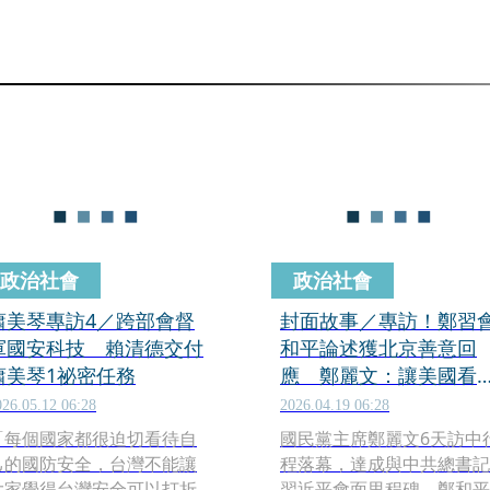
政治社會
政治社會
蕭美琴專訪4／跨部會督
封面故事／專訪！鄭習
軍國安科技 賴清德交付
和平論述獲北京善意回
蕭美琴1祕密任務
應 鄭麗文：讓美國看
一條不同路線
026.05.12 06:28
2026.04.19 06:28
「每個國家都很迫切看待自
國民黨主席鄭麗文6天訪中
己的國防安全，台灣不能讓
程落幕，達成與中共總書記
大家覺得台灣安全可以打折
習近平會面里程碑，鄭和平