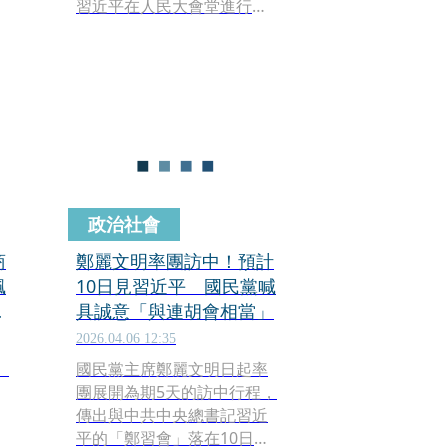
習近平在人民大會堂進行
「鄭習會」，不過在她前往
此處時，只被安排乘坐公務
巴士，引起外界熱議。作家
趙曉慧po文分析，「習近平
給鄭麗文這種『公務巴士待
遇』，羞辱意涵濃厚。」
政治社會
商
鄭麗文明率團訪中！預計
諷
10日見習近平 國民黨喊
主
具誠意「與連胡會相當」
2026.04.06 12:35
）
國民黨主席鄭麗文明日起率
團展開為期5天的訪中行程，
傳出與中共中央總書記習近
平的「鄭習會」落在10日。