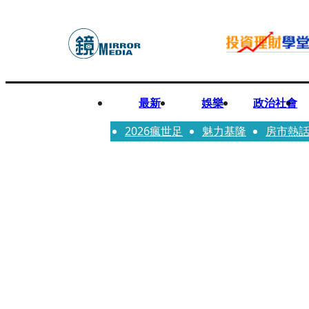
最新
娛樂
政治社會
2026瘋世足
魅力基隆
房市熱