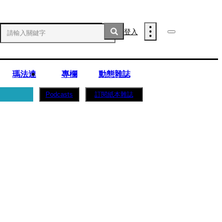
登入
瑪法達
專欄
動態雜誌
訂閱紙本雜誌
Podcasts