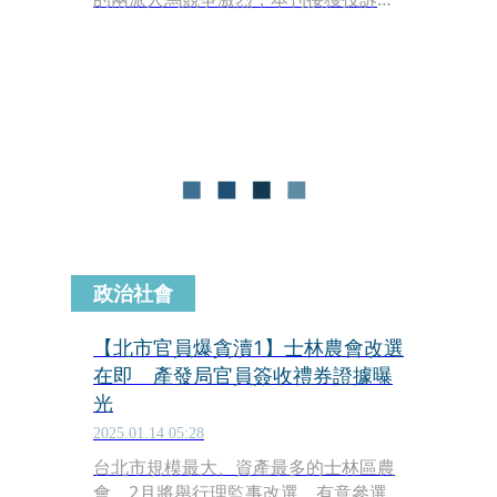
指士林區農會近期有大批人頭會員加
入，主管機關台北市政府產發局接獲檢
舉卻未積極清查。另爆出長期負責農業
發展業務的2名官員竟未避嫌，收受等
同現金的數千元農會提貨券，本刊取得
簽收單簽名，與官員平時簽署公文的字
跡相似度十分高，北市府已移送政風處
及檢調偵辦，恐釀成蔣萬安市府首起貪
汙案。
政治社會
【北市官員爆貪瀆1】士林農會改選
在即 產發局官員簽收禮券證據曝
光
2025.01.14 05:28
台北市規模最大、資產最多的士林區農
會，2月將舉行理監事改選，有意參選