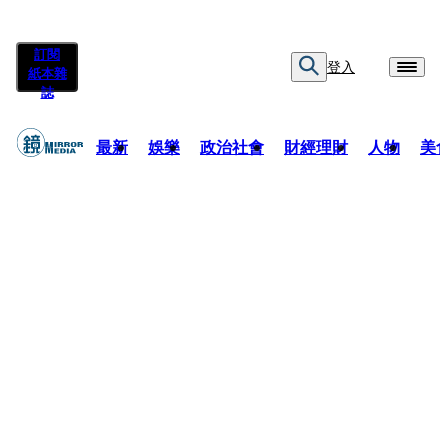
訂閱
登入
紙本雜
誌
最新
娛樂
政治社會
財經理財
人物
美