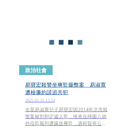
務》新書發表會、「偵查中辯護權之定
位與範圍」臺中場研討會紀錄及由新北
地檢署檢察官林殷正撰文「日本檢警之
偵查不公開–以小澤一郎政治資金案與
《讀賣新聞》報導等事件為例分析，內
容相當精采。
政治社會
易寶宏殺警坐爽監爆弊案 易淑寬
遭檢廉約談追共犯
2025.02.25 13:24
女星易淑寬兒子易寶宏因2014年北市殺
警案被判刑定讞入監，後來在桃園八德
外役監服刑遭爆坐爽監，過程疑有公務
員暗助涉貪瀆，桃園地檢署今指揮廉政