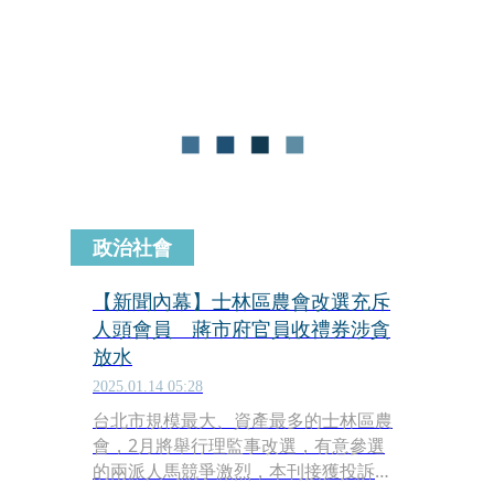
表示不滿，認為法院在事實認定及適用
法條上皆有錯誤，且量刑過輕，已於今
（4日）對包括林姿妙在內的14名被告
提起上訴。
政治社會
【新聞內幕】士林區農會改選充斥
人頭會員 蔣市府官員收禮券涉貪
放水
2025.01.14 05:28
台北市規模最大、資產最多的士林區農
會，2月將舉行理監事改選，有意參選
的兩派人馬競爭激烈，本刊接獲投訴，