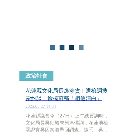
局人員在其辦公室搜索過後，便將他帶
回詢問。對此，文山一分局回應，將持
續配合台北地檢署偵辦，並從嚴追究相
關人員行政責任。
政治社會
花蓮縣文化局長爆涉貪！遭檢調搜
索約談 徐榛蔚稱「相信清白」
2025.05.27 14:54
花蓮縣議會今（27日）上午總質詢時，
文化局長吳勁毅未列席備詢，花蓮地檢
署證實吳因案遭帶回調查。據悉，吳勁