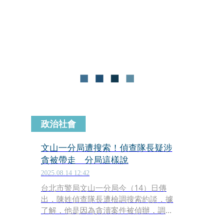
爆料，江啟臣辦公室林姓主任長期濫用
副院長專屬「首長專車」，不僅在官邸
宴客後要求司機深夜加班送其返家，清
晨跨縣市專程接送，甚至採買、接小孩
下課，連江宴客前都要求司機載伴手
禮，差遣公務車司機形同把首長車當私
家車，知情人士控訴，林姓主任利用權
勢欺壓司機與工友，濫用特權的行徑已
引發不滿。
政治社會
文山一分局遭搜索！偵查隊長疑涉
貪被帶走 分局這樣說
2025.08.14 12:42
台北市警局文山一分局今（14）日傳
出，陳姓偵查隊長遭檢調搜索約談，據
了解，他是因為貪瀆案件被偵辦，調查