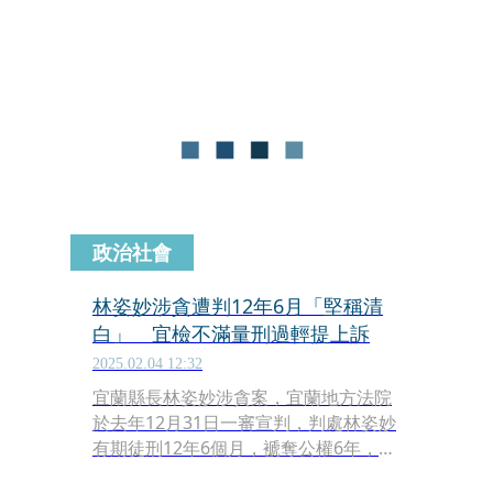
署發動搜索約談，易淑寬也被約談到
案。
政治社會
林姿妙涉貪遭判12年6月「堅稱清
白」 宜檢不滿量刑過輕提上訴
2025.02.04 12:32
宜蘭縣長林姿妙涉貪案，宜蘭地方法院
於去年12月31日一審宣判，判處林姿妙
有期徒刑12年6個月，褫奪公權6年，並
停止其縣長職務。宜蘭地檢署對此判決