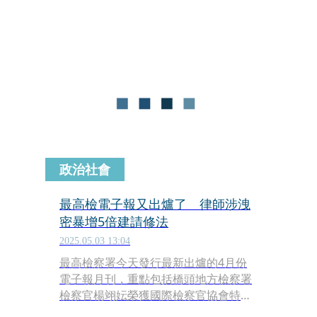
凌案未被起訴，但相關調查引爆此案。
新北地方法院今（26日）首度開庭，謝
宜容當庭全盤認罪，並情緒潰堤痛哭約
20分鐘，表示「我對不起大家」。
政治社會
最高檢電子報又出爐了 律師涉洩
密暴增5倍建請修法
2025.05.03 13:04
最高檢察署今天發行最新出爐的4月份
電子報月刊，重點包括橋頭地方檢察署
檢察官楊翊妘榮獲國際檢察官協會特別
貢獻獎、臺灣史上第一本《德國檢察實