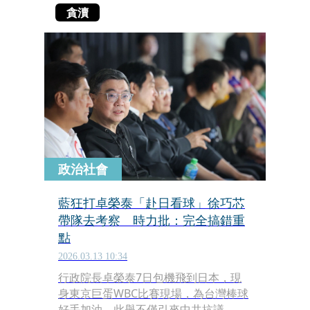
貪瀆
政治社會
藍狂打卓榮泰「赴日看球」徐巧芯
帶隊去考察 時力批：完全搞錯重
點
2026.03.13 10:34
行政院長卓榮泰7日包機飛到日本，現
身東京巨蛋WBC比賽現場，為台灣棒球
好手加油，此舉不僅引來中共抗議，也