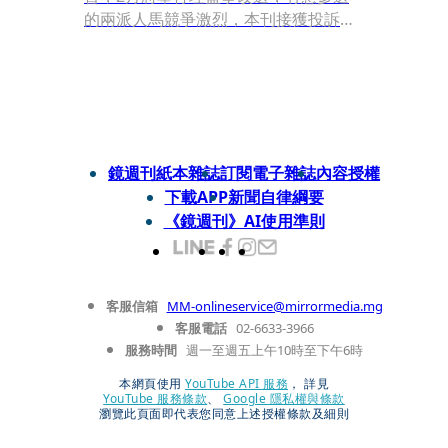
的兩派人馬競爭激烈，本刊接獲投訴，
指士林區農會近期有大批人頭會員加
入，主管機關台北市政府產發局接獲檢
舉卻未積極清查。另爆出長期負責農業
發展業務的2名官員竟未避嫌，收受等
同現金的數千元農會提貨券，本刊取得
簽收單簽名，與官員平時簽署公文的字
鏡週刊紙本雜誌
訂閱電子雜誌
內容授權
跡相似度十分高，北市府已移送政風處
下載APP
新聞自律綱要
及檢調偵辦，恐釀成蔣萬安市府首起貪
《鏡週刊》AI使用準則
汙案。
客服信箱
MM-onlineservice@mirrormedia.mg
客服電話
02-6633-3966
服務時間
週一至週五上午10時至下午6時
本網頁使用
YouTube API 服務
， 詳見
YouTube 服務條款
、
Google 隱私權與條款
瀏覽此頁面即代表您同意上述授權條款及細則