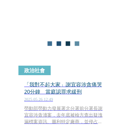
毅遭檢舉公務車私用、小額採購重複申
報等情況，檢調今前往其住處和其辦公
室進行搜索，並約談相關局處人員；對
此花蓮縣長徐榛蔚表示她也是早上才知
道，相信他們是清白的。
政治社會
「我對不起大家」謝宜容涉貪痛哭
20分鐘 當庭認罪求緩刑
2025.05.26 12:49
勞動部勞動力發展署北分署前分署長謝
宜容涉貪瀆案，去年底被檢方查出疑洩
漏標案資訊、圖利特定廠商，並侵占就
業安定基金購買禮品。雖然另涉職場霸