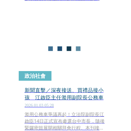
關情節恐涉及違法，並以屏東前市長林
亞蒓案件為例指出類似模式已有司法判
例，林亞蒓夫婦最終因貪瀆罪入監服
刑。
政治社會
新聞直擊／深夜接送、買禮品接小
孩 江啟臣主任濫用副院長公務車
2026.01.03 05:28
濫用公務車爭議再起！立法院副院長江
啟臣14日正式宣布參選台中市長，隨後
緊鑼密鼓展開相關拜會行程。本刊接獲