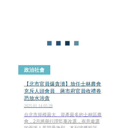
指士林區農會近期有大批人頭會員加
入，主管機關台北市政府產發局接獲檢
舉卻未積極清查。另爆出長期負責農業
發展業務的2名官員竟未避嫌，收受等
同現金的數千元農會提貨券，本刊取得
簽收單簽名，與官員平時簽署公文的字
跡相似度十分高，北市府已移送政風處
及檢調偵辦，恐釀成蔣萬安市府首起貪
汙案。
政治社會
【北市官員爆貪瀆】放任士林農會
充斥人頭會員 蔣市府官員收禮券
恐放水涉貪
2025.01.14 05:28
台北市規模最大、資產最多的士林區農
會，2月將舉行理監事改選，有意參選
的兩派人馬競爭激烈，本刊接獲投訴，