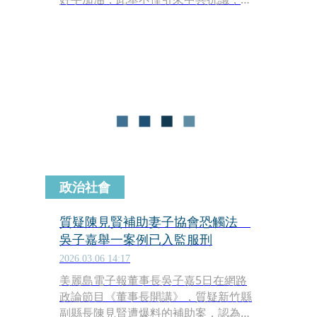
引發在野黨質疑，國民黨立委連日不斷
指控卓揆公器私用、利用特權進行私人
行程，藍委徐巧芯更到松指部「考
察」，想證明卓揆出訪是公務行程。然
而時代力量則表示，行政院長出訪非邦
交國，只能叫做「私人行程」，就像台
灣出國比賽只能叫中華台北，背後原因
就是中國打壓，而國民黨卻將監督的力
量放在這個錯誤的命題，完全搞錯重
點。
政治社會
質疑陳見賢補助妻子協會恐觸法
吳子嘉舉一案例已入監服刑
2026.03.06 14:17
美麗島電子報董事長吳子嘉5日在網路
政論節目《董事長開講》，質疑新竹縣
副縣長陳見賢遭爆料的補助案，認為相