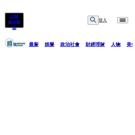
訂閱
登入
紙本雜
誌
最新
娛樂
政治社會
財經理財
人物
美