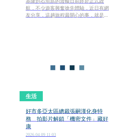
基隆到石垣島的渡輪日前終於正式啟
航，不少遊客興奮搶先體驗，近日有網
友分享，這趟旅程最開心的事，就是從
石垣島「扛除濕機回來」！也有內行的
網友直言，這條航線的優勢就是可以扛
家電回台灣。
生活
好市多亞太區總裁張嗣漢化身特
務 拍影片解鎖「機密文件」藏好
康
2026.04.09 11:03