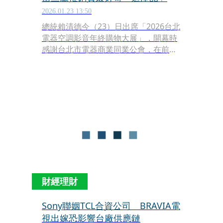
2026.01.23 13:50
總統賴清德今（23）日出席「2026台北
電器空調影音年終購物大展」，開幕時
感謝台北市電器商業同業公會，在前幾
次風災重建的協助，還大力讚揚這樣的
展會是可創造消費者、業者、政府三贏
的活動。而逛展時，他特別好奇最新出
的，可用AI技術把影片變成卡拉OK的電
視產品。
財經理財
Sony聯姻TCL合資公司 BRAVIA電
視出嫁恐影響台廠供應鏈