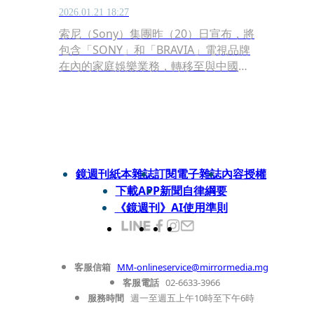
2026.01.21 18:27
索尼（Sony）集團昨（20）日宣布，將
包含「SONY」和「BRAVIA」電視品牌
在內的家庭娛樂業務，轉移至與中國
TCL電子控股成立的新合資公司。TCL為
全球第二大電視品牌、旗下面板廠華星
光電在全球液晶電視面板市佔約25%。
消息一出，引發市場關注未來新公司的
供應鏈洗牌效應，是否影響包含群創、
友達等台廠。
鏡週刊紙本雜誌
訂閱電子雜誌
內容授權
下載APP
新聞自律綱要
《鏡週刊》AI使用準則
客服信箱
MM-onlineservice@mirrormedia.mg
客服電話
02-6633-3966
服務時間
週一至週五上午10時至下午6時