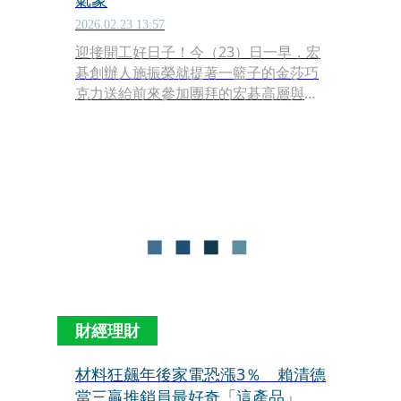
氣象
2026.02.23 13:57
迎接開工好日子！今（23）日一早，宏
碁創辦人施振榮就提著一籃子的金莎巧
克力送給前來參加團拜的宏碁高層與媒
體，看著宏碁董事長陳俊聖，施振榮期
許企業永續，陳俊聖也帶著集團內老虎
隊管理高層端出新亮點，強調未來將專
注工業電腦、醫療、能源及家電事業等
4大領域，迎接金馬年果然就是「馬不
停蹄」！
財經理財
材料狂飆年後家電恐漲3％ 賴清德
當三贏推銷員最好奇「這產品」