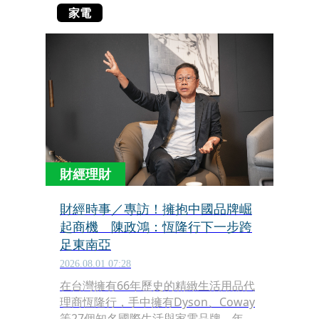
家電
財經理財
財經時事／專訪！擁抱中國品牌崛
起商機 陳政鴻：恆隆行下一步跨
足東南亞
2026.08.01 07:28
在台灣擁有66年歷史的精緻生活用品代
理商恆隆行，手中擁有Dyson、Coway
等27個知名國際生活與家電品牌，年營