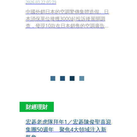
2026.03.22 05:29
中國外銷日本的空調驚傳集體造假。日
本消保單位接獲3000起投訴後展開調
查，發現10款在日本銷售的空調廣告不
實，其中高達6款標榜冷氣功能的產
品，拆解後發現內部僅有風扇組件，根
本不具備任何降溫製冷的物理結構。
財經理財
宏碁老虎隊拜年1／宏碁陳俊聖喜迎
集團50週年 聚焦4大領域注入新