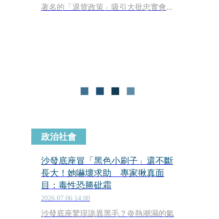
著名的「退貨政策」吸引大批忠實會
員。不過，如此寬鬆的退貨機制，勢必
會迎來驚人的退貨潮，特別是電視、廚
房小家電等高單價商品。不少人好奇，
這些被會員退回來的電器，最後究竟去
了哪裡？難道都被當作垃圾丟掉嗎？答
案其實藏在好市多的「精明商業算盤」
裡。
政治社會
沙發底座冒「黑色小刷子」還不斷
長大！她嚇壞求助 專家揪真面
目：毒性恐勝砒霜
2026.07.06 14:00
沙發底座驚現詭異黑毛？炎熱潮濕的氣