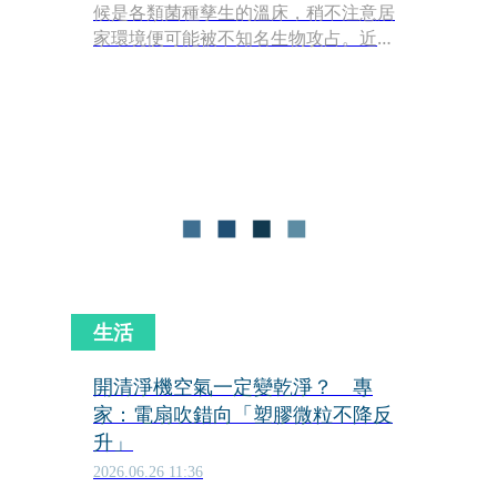
候是各類菌種孳生的溫床，稍不注意居
家環境便可能被不知名生物攻占。近
期，中國一名女子在打掃時，赫然發現
家中沙發底部長出多簇外觀宛如「黑色
小刷子」的詭異異物，且體積正不斷擴
大。經專家鑑定後，確認這款神祕物體
為「髮網菌」（屬黏菌的一種）。專家
警告，這類菌體成熟後會向四周噴射孢
子，依照目前的生長狀態，該組沙發的
內部結構可能已遭到菌絲侵入。
生活
開清淨機空氣一定變乾淨？ 專
家：電扇吹錯向「塑膠微粒不降反
升」
2026.06.26 11:36