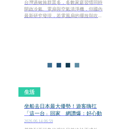
台灣過敏族群眾多，多數家庭習慣同時
開啟冷氣、電扇與空氣清淨機，但國內
最新研究發現，若電風扇的擺放與吹向
不正確，室內塑膠微粒濃度反而會不降
反升。
生活
坐船去日本最大優勢！遊客嗨扛
「這一台」回家 網讚爆：好心動
2026.06.14 06:59