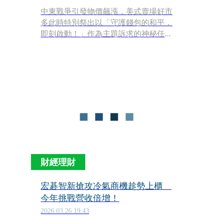
中東戰爭引發物價飆漲，美式賣場好市
多此時特別祭出以「守護錢包的和平，
即刻啟動！」作為主題訴求的神秘任
務，自4月13日至6月7日止，於全台門
市推出「解鎖機密文件」活動，號召議
會員「鎖定目標文件」，透過解鎖會員
護照優惠內容，獲取多項折扣資訊。
財經理財
宏碁智新搶攻冷氣商機趁勢上櫃
今年挑戰營收倍增！
2026.03.26 19:43