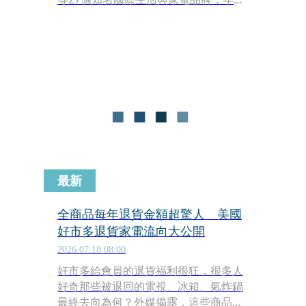
收逾百億元，至今仍堅持不上市。面對
近年來中國品牌頻頻出海廝殺，負責操
盤的恆隆行二代董座陳政鴻，日前接受
本刊專訪時坦承，中國家電已勢不可
擋，但恆隆行仍以「美好生活的代理，
與你一起打造理想生活」的信念，堅持
以藍海策略突圍，並首度透露公司的下
一步，將出海跨足東南亞市場。
最新
全商品每年退貨金額超驚人 美國
好市多退貨家電流向大公開
2026.07.18 08:00
好市多給會員的退貨福利很狂，很多人
好奇那些被退回的電視、冰箱、氣炸鍋
最終去向為何？外媒揭露，這些商品並