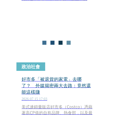
非全數銷毀，而是經由精密的篩選機
制，視產品狀況重新定位，確保資源得
到妥善利用，部分精品會以特惠價在賣
場二度露面。
政治社會
好市多「被退貨的家電」去哪
了？ 外媒揭密兩大去路：竟然還
能這樣賺
2026.07.15 17:03
美式連鎖量販店好市多（Costco）憑藉
著高CP值的自有品牌、熱食部，以及最