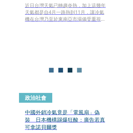
近日台灣天氣已轉趨炎熱，加上這幾年
天氣都是自4月一路熱到11月，讓冷氣
機在台灣乃至於東南亞市場備受重視，
自宏碁分割出來的老虎隊成員—宏碁智
新今（26）日正式宣佈進軍大型家電市
場，推出首款「Acerpure CHILL SAC2
PINOKI 智慧變頻冷暖空調」。不僅如
此，近年獲利不錯的宏碁智新更趁勝追
擊，計畫於今年4月上櫃，宏碁智新董
事長侯知遠預估，今年全年營收低標是
雙位數成長，更期盼能交出倍數成長的
成績。
政治社會
中國外銷冷氣竟是「電風扇」偽
裝 日本機構踢爆狂酸：廣告若真
可拿諾貝爾獎