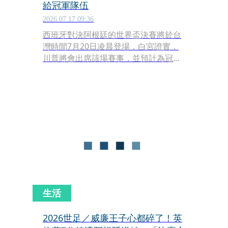
給冠軍隊伍
2026.07.17 09:36
西班牙對決阿根廷的世界盃決賽將於台
灣時間7月20日凌晨登場，白宮證實，
川普將會出席該場賽事，並預計為冠軍
頒發獎盃。
生活
2026世足／威廉王子心都碎了！英