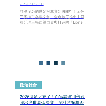
2026.07.17 20:39
精彩刺激的世足冠軍賽即將開打！金色
三麥攜手鑫羿文創，全台首度推出由阿
根廷球王梅西親自參與打造的「Lionel
Messi 10 GOAT系列葡萄酒」，即日起
於全台指定五家門市限時限量販售。邊
看球賽、邊乾杯球王同款葡萄酒，是阿
根廷球迷致敬偶像的最潮方式。
政治社會
2026世足／來了！白宮證實川普親
臨出席世界盃決賽 預計將頒獎盃