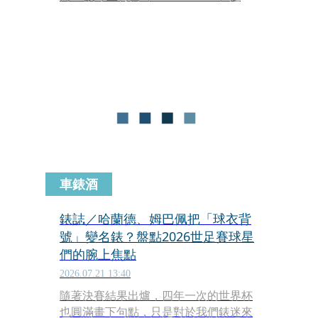
還會繼續披上國家隊戰袍，成為全球足
壇最關注的焦點，如今傳出梅西已在決
賽後的更衣室向隊友親口表示，這場比
賽就是他代表阿根廷的最後一戰。
車錶酒
錶誌／哈蘭德、姆巴佩把「球衣背
號」變名錶？盤點2026世足賽球星
們的腕上焦點
2026.07.21 13:40
隨著決賽結果出爐，四年一次的世界杯
也圓滿畫下句點，只是對於我們錶迷來