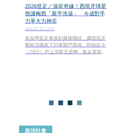
2026世足／澡盆奇緣！西班牙球星
曾讓梅西「親手洗澡」 今成對手
力爭大力神盃
2026.07.16 12:01
美加墨世足賽進到最後關頭，繼西班牙
擊敗法國拿下冠軍戰門票後，阿根廷今
（16日）也上演驚天逆轉、氣走英格
蘭，成功挑戰衛冕，阿根廷陣中名將梅
西更是金靴獎的熱門人選。而在場外引
發話題的，是梅西和西班牙新星亞馬爾
的另類緣分，2人上一次見面，竟然是
梅西親手幫亞馬爾洗澡！這個緣分可以
追溯到19年前。
政治社會