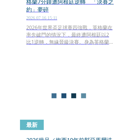
格蘭7分鐘遭阿根廷逆轉 「決賽之
約」夢碎
2026.07.16 15:11
2026年世界盃足球賽四強戰，英格蘭在
率先破門的情況下，最終遭阿根廷以2
比1逆轉，無緣晉級決賽。身為英格蘭
足球總會贊助人的英國威廉王子
（Prince William）在社群平台發文，
表示「心都碎了」，但他向全隊送上鼓
勵，感謝球員們一路以來的努力。
最新