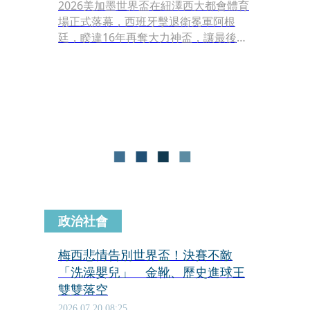
2026美加墨世界盃在紐澤西大都會體育
場正式落幕，西班牙擊退衛冕軍阿根
廷，睽違16年再奪大力神盃，讓最後一
舞的阿根廷球星梅西留下遺憾，不過他
也將足球的火炬成功傳承了下去。梅西
19年前拍攝公益照片，幫當年還是嬰兒
的西班牙新星亞馬爾用澡盆洗澡，昔日
畫面在賽前瘋傳，如今2人再度碰頭，
已是在世界盃的決戰舞台，感人重逢引
發球迷熱烈討論。
政治社會
梅西悲情告別世界盃！決賽不敵
「洗澡嬰兒」 金靴、歷史進球王
雙雙落空
2026.07.20 08:25