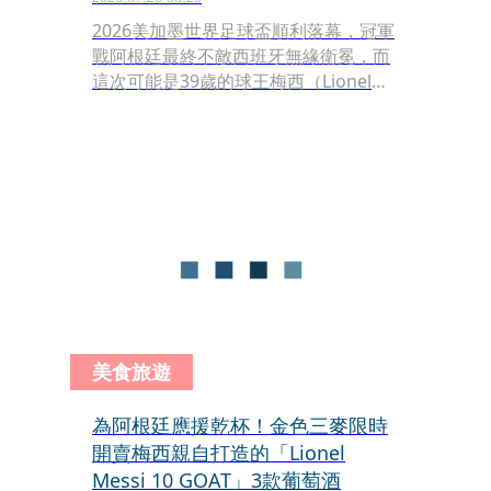
2026美加墨世界足球盃順利落幕，冠軍
戰阿根廷最終不敵西班牙無緣衛冕，而
這次可能是39歲的球王梅西（Lionel
Messi）生涯最後一次站上世界盃舞
台，一路力拚到冠亞賽，除了銀恨外，
同時也錯失金靴獎與世界盃歷史射手
王，留下充滿遺憾的世界盃。
美食旅遊
為阿根廷應援乾杯！金色三麥限時
開賣梅西親自打造的「Lionel
Messi 10 GOAT」3款葡萄酒