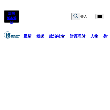
訂閱
登入
紙本雜
誌
最新
娛樂
政治社會
財經理財
人物
美