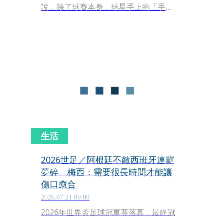
說，除了球賽本身，球星手上的「手
錶」更是值得愛錶人士關注的賽外焦
點！今年2026世界盃共有48支球隊、
1,248名球員參賽，從小組賽到決賽總計
104場比賽；但真正能讓一只腕錶在沒
有購買電視廣告的情況下，同時出現在
體育媒體、時尚網站、Instagram與全
球球迷手機裡的球員，可能不到十個。
生活
2026世足／阿根廷不敵西班牙連霸
夢碎 梅西：需要很長時間才能讓
傷口癒合
2026.07.21 09:00
2026年世界盃足球冠軍賽落幕，最終冠