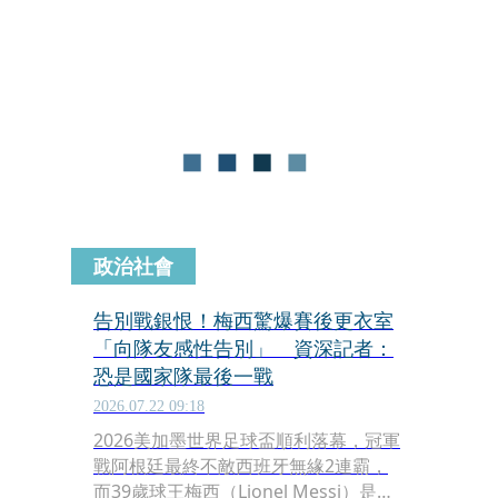
政治社會
告別戰銀恨！梅西驚爆賽後更衣室
「向隊友感性告別」 資深記者：
恐是國家隊最後一戰
2026.07.22 09:18
2026美加墨世界足球盃順利落幕，冠軍
戰阿根廷最終不敵西班牙無緣2連霸，
而39歲球王梅西（Lionel Messi）是否