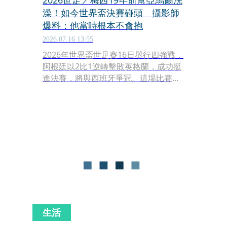
2026世足／梅西19年前幫亞馬爾洗
澡！如今世界盃決賽碰頭 攝影師
爆料：他當時根本不會抱
2026.07.16 13:55
2026年世界盃世足賽16日舉行四強戰，
阿根廷以2比1逆轉擊敗英格蘭，成功挺
進決賽，將與西班牙爭冠。這場比賽除
了是39歲的阿根廷球王梅西（Lionel
Messi）挑戰衛冕、19歲西班牙天才前
鋒亞馬爾（Lamine Yamal）首度挑戰世
界盃冠軍外，兩人一段跨越近20年的
「澡盆奇緣」也再度引爆熱議，被球迷
封為「澡盆之戰」。
生活