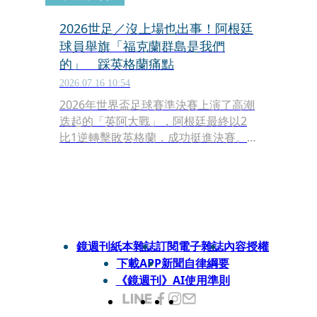
2026世足／沒上場也出事！阿根廷
球員舉旗「福克蘭群島是我們
的」 踩英格蘭痛點
2026.07.16 10:54
2026年世界盃足球賽準決賽上演了高潮
迭起的「英阿大戰」，阿根廷最終以2
比1逆轉擊敗英格蘭，成功挺進決賽。
然而，這場史詩級對決的餘波卻在賽後
演變成一場政治風暴。阿根廷中場球員
吉奧瓦尼·洛塞爾索（Giovani Lo
Celso）雖然在該場比賽沒有得到上場
機會，卻因為在慶祝時高舉一幅涉及兩
國領土爭議的敏感橫幅，極可能面臨國
鏡週刊紙本雜誌
訂閱電子雜誌
內容授權
際足聯（FIFA）的嚴厲處罰。
下載APP
新聞自律綱要
《鏡週刊》AI使用準則