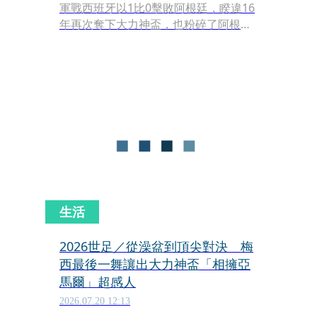
軍戰西班牙以1比0擊敗阿根廷，睽違16
年再次奪下大力神盃，也粉碎了阿根廷
的連霸美夢。阿根廷隊長梅西（Lionel
Messi）賽後難過淚灑球場，他也在社
群媒體po文，提到這次的傷口很深，需
要很長時間才能讓傷口癒合。
生活
2026世足／從澡盆到頂尖對決 梅
西最後一舞讓出大力神盃「相擁亞
馬爾」超感人
2026.07.20 12:13