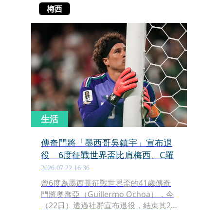
梅西
生活
傳奇門將「墨西哥吳鎮宇」宣布退
役 6度征戰世界盃比肩梅西、C羅
2026.07.22 16:36
曾6度為墨西哥征戰世界盃的41歲傳奇
門將奧喬亞（Guillermo Ochoa），今
（22日）透過社群宣布退役，結束其22
年的足球職業生涯。