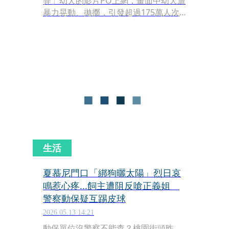
弄」幼犬的影片PO上網，畫面中幼犬遭
暴力晃動、拋擲，引發超過175萬人次
瀏覽與海嘯般的罵聲。然而，這股正義
怒火卻意外延燒到無辜店家，彰化溪州
一間鍋燒意麵店因遭網友肉搜誤認為
「虐狗男哥哥」經營，Google評論瞬間
被一星負評灌爆，讓業者深感困擾並緊
急自清。
生活
夏慕尼門口「綁狗曬太陽」烈日哀
鳴惹心疼...飼主遭阻反嗆正義姐
警察動保疑互踢皮球
2026.05.13 14:21
動保單位沒警察不能查？桃園街頭昨