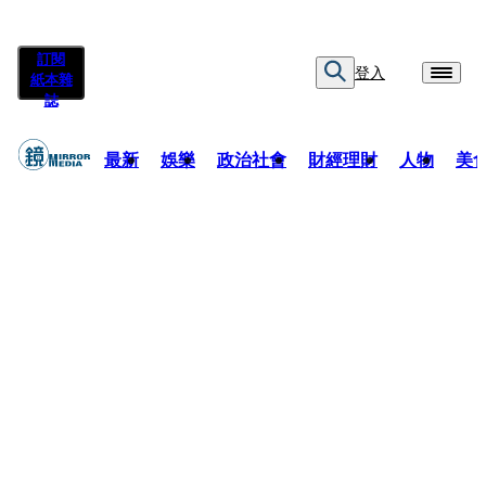
訂閱
登入
紙本雜
誌
最新
娛樂
政治社會
財經理財
人物
美