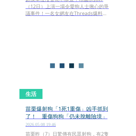
（12日）上演一場令愛狗人士揪心的爭
議事件！一名女網友在Threads爆料，
下午於桃園區中正路直擊一隻穿著衣
服、頭戴防抓防咬頭套（伊莉莎白圈）
的犬隻，被飼主單獨綑綁在夏慕尼餐廳
外的烈日下。據原PO描述，狗狗不斷發
出嚶嚶哭聲，旁邊雖放有水盆，但因戴
著頭套根本無法飲水。整起事件因公權
力介入過程的「互踢皮球」疑雲，掀起
網友對動保法規漏洞的質疑。
生活
苗栗爆射狗「1死1重傷」凶手抓到
了！ 重傷狗狗「仍未脫離險境」
2026.05.08 19:46
苗栗昨（7）日驚傳有民眾射狗，有2隻