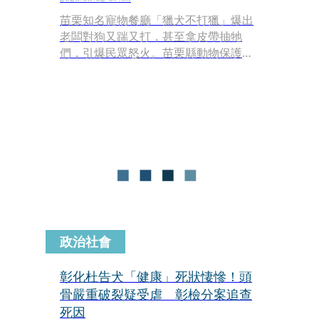
苗栗知名寵物餐廳「獵犬不打獵」爆出
老闆對狗又踹又打，甚至拿皮帶抽牠
們，引爆民眾怒火。苗栗縣動物保護防
疫所表示，日前前往稽查經確認飼主已
違法，已依法對其裁處最高7萬5,000元
罰鍰，並啟動後續跨縣市追蹤管理機
制；飼主則辯稱，是為了阻止犬隻打
架，「影片太片段了」。
政治社會
彰化杜告犬「健康」死狀悽慘！頭
骨嚴重破裂疑受虐 彰檢分案追查
死因