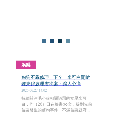
冥紙抗議，李男更遭人毆打致眼睛紅
腫、口鼻流血。台南市動保處與永康警
分局26日前往稽查，當場救出影片中的
2隻貓及另外3隻受困狹小鐵籠的犬隻，
並依《動物保護法》對李男裁罰新台幣
1.5萬元至7.5萬元。不過，網友事後比
對影片發現仍有一隻虎斑貓下落不明，
台南市議員林冠維接獲陳情後，於29日
前往李男住處，順利尋獲這隻受到驚嚇
但未受傷的虎斑貓。
娛樂
狗狗不乖修理一下？ 米可白開嗆
鍾東錦處理虐狗案：讓人心痛
2026.06.27 14:02
持續關注毛小孩相關議題的女星米可
白，昨（26）日在臉書po文，提到先前
苗栗發生的虐狗事件，不滿苗栗縣府在