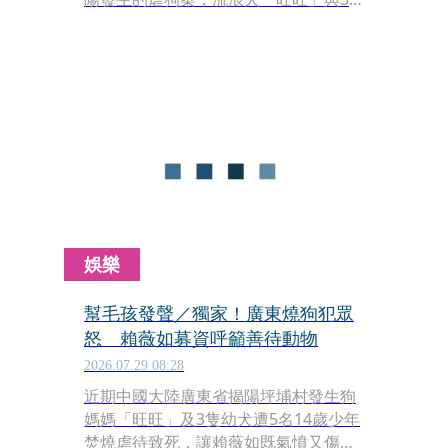
隻幼犬遭當地4名未成年男童拖行、毆
打甚至淋易燃液體點火焚燒致死，因當
地未有保護動物的法律，引發海內外網
友群情激憤，紛紛串聯在世界各地投放
廣告聲討。
娛樂
幫毛孩發聲／獨家！廣東燒狗犯眾
怒 賴薇如募資呼籲善待動物
2026.07.29 08:28
近期中國大陸廣東省揭陽坪埔村發生狗
媽媽「旺旺」及3隻幼犬遭5名14歲少年
焚燒虐待致死，讓賴薇如既氣憤又傷