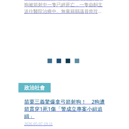
狗被箭射中一隻已經死亡，一隻由飼主
送往醫院治療中。無黨籍縣議員曾玟學
今天表示，警方已經涉案之黃嫌查獲到
案，並在嫌犯住所查扣犯案用的十字弓
及弓箭等證物。
政治社會
苗栗三義驚爆拿弓箭射狗！ 2狗遭
箭貫穿1死1傷「警成立專案小組追
緝」
2026.05.07 19:11