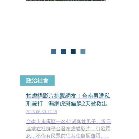
心，眼見全球發起投放抗議廣告運動，
譴責虐狗行為與鼓吹立法保護動物，她
也挺身向友人及網友募資，準備在台北
西門町刊登看板，讓更多人看到「旺旺
事件」，並呼籲立法嚴懲虐待動物者。
政治社會
拍虐貓影片挑釁網友！台南男遭私
刑毆打 漏網虎斑貓躲2天被救出
2026.06.30 17:19
台南市永康區一名41歲李姓男子，近日
連續在社群平台發布虐貓影片，引發眾
怒，不僅有民眾前往其住處砸雞蛋、撒