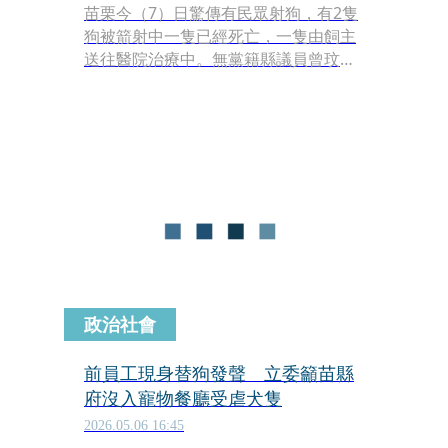
苗栗今（7）日驚傳有民眾射狗，有2隻
狗被箭射中一隻已經死亡，一隻由飼主
送往醫院治療中。無黨籍縣議員曾玟學
今天接獲陳情後便向派出所聯繫，也要
求同仁務必全力追查。
政治社會
前員工現身替狗發聲 立委籲苗縣
府沒入寵物餐廳受虐犬隻
2026.05.06 16:45