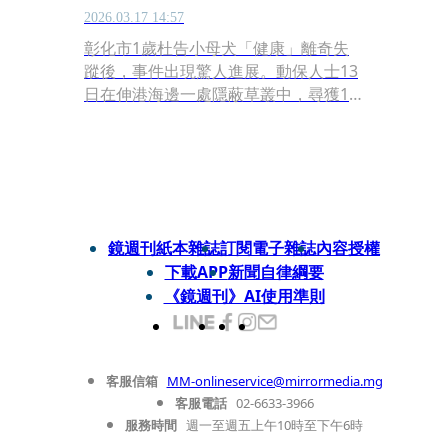
2026.03.17 14:57
彰化市1歲杜告小母犬「健康」離奇失
蹤後，事件出現驚人進展。動保人士13
日在伸港海邊一處隱蔽草叢中，尋獲1
具高度腐爛且死狀悽慘的犬隻遺體，其
頭骨嚴重破裂、牙齒幾乎全數掉光，經
初步比對毛色與體型，研判極可能就是
失蹤多日的「健康」。目前彰化地檢署
已正式分案，並報請檢察官指揮偵辦，
將透過DNA採檢與相驗程序，釐清犬隻
鏡週刊紙本雜誌
訂閱電子雜誌
內容授權
確切死因及是否涉及人為虐殺。
下載APP
新聞自律綱要
《鏡週刊》AI使用準則
客服信箱
MM-onlineservice@mirrormedia.mg
客服電話
02-6633-3966
服務時間
週一至週五上午10時至下午6時