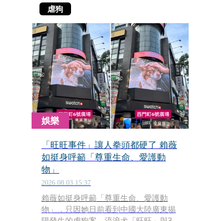
虐狗
娛樂
「旺旺事件」讓人拳頭都硬了 賴薇
如挺身呼籲「尊重生命、愛護動
物」
2026.08.03 15:37
賴薇如挺身呼籲「尊重生命、愛護動
物」，只因她日前看到中國大陸廣東揭
陽發生的虐狗案，流浪犬「旺旺」與3