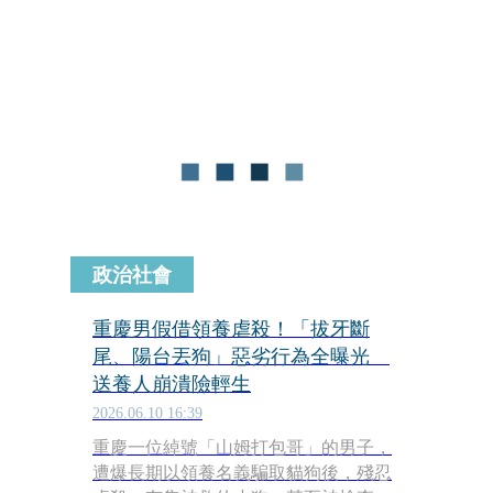
公文中卻標註「未見明確受虐事證」的
回應。她還開嗆縣長鍾東錦，「讓人心
痛的是，有前員工出面指證，表示狗狗
曾被拖去撞牆，甚至被嚇到失禁。面對
這些指控，縣長卻只輕描淡寫地說：
『狗狗不乖，稍微修理一下而已』」。
政治社會
重慶男假借領養虐殺！「拔牙斷
尾、陽台丟狗」惡劣行為全曝光
送養人崩潰險輕生
2026.06.10 16:39
重慶一位綽號「山姆打包哥」的男子，
遭爆長期以領養名義騙取貓狗後，殘忍