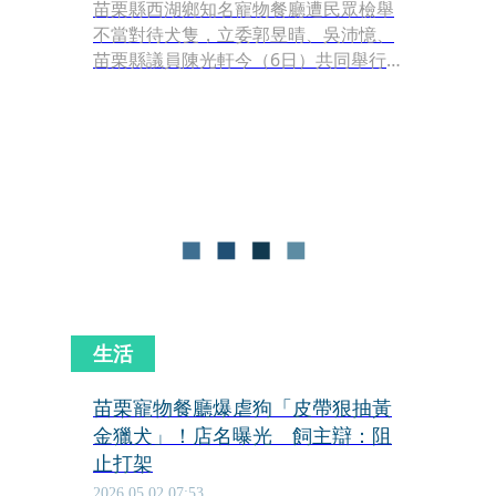
苗栗縣西湖鄉知名寵物餐廳遭民眾檢舉
不當對待犬隻，立委郭昱晴、吳沛憶、
苗栗縣議員陳光軒今（6日）共同舉行
記者會，呼籲苗栗縣動防所將犬隻沒
入，而非僅暫時扣留。寵物餐廳員工現
身說法指出，曝光的虐狗影片是這些狗
的日常，她因目睹狗被踢、摔到失禁，
必須去心理諮商，如今她要替這些不會
說話的受虐狗狗們發聲。
生活
苗栗寵物餐廳爆虐狗「皮帶狠抽黃
金獵犬」！店名曝光 飼主辯：阻
止打架
2026.05.02 07:53