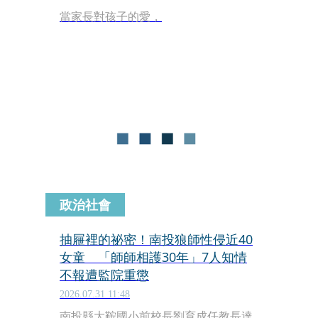
當家長對孩子的愛，
政治社會
抽屜裡的祕密！南投狼師性侵近40
女童 「師師相護30年」7人知情
不報遭監院重懲
2026.07.31 11:48
南投縣大鞍國小前校長劉育成任教長達