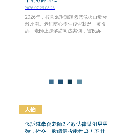
2026.07.26 08:28
2026年，校園濫訴議題忽然像火山爆發
般炸開。老師關心學生複習狀況，被投
訴；老師上課解講司法案例，被投訴；
老師鼓勵學生運動，被投訴…。投訴，
那麼多投訴！
人物
濫訴鐵拳傷老師2／教法律舉例男男
強制性交 教師遭投訴性騷！不甘