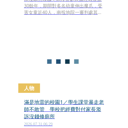
30餘年，期間對多名幼童伸出魔爪，受
害女童近40人，南投地院一審判處其有
期徒刑15年8月，臺灣高等法院臺中分
院亦於近日駁回上訴維持原判。然而，
這起跨越數十年的校園性侵性騷案件，
背後更揭露了令人震驚的校園包庇結
構。
人物
滿是地雷的校園1／學生課堂暴走老
師不敢管 學校把經費對付家長濫
訴沒錢修廁所
2026.07.31 06:29