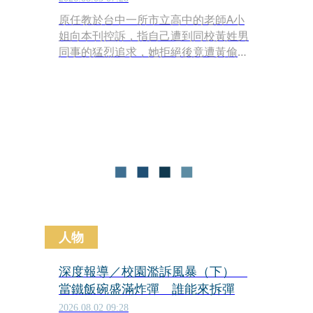
原任教於台中一所市立高中的老師A小
姐向本刊控訴，指自己遭到同校黃姓男
同事的猛烈追求，她拒絕後竟遭黃偷拍
行蹤、檢舉性騷擾等鋪天蓋地的報復，
加上校內不友善的環境，決定轉調另一
所市立國中。但就在她確定調校後，黃
也立刻向學校申請為期一年的留職停
薪，這個舉動讓A小姐如坐針氈，唯恐
自己的人身安全受到威脅。更扯的是，
她與黃的糾紛，早已傳遍台中教育圈，
讓A小姐在新學校也無法倖免，被同
事、長官認定是麻煩人物，刻意針對。
人物
深度報導／校園濫訴風暴（下）
當鐵飯碗盛滿炸彈 誰能來拆彈
2026.08.02 09:28