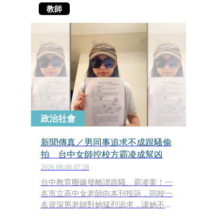
教師
政治社會
新聞傳真／男同事追求不成跟騷偷
拍 台中女師控校方霸凌成幫凶
2026.08.08 07:28
台中教育圈爆發離譜跟騷、霸凌案！一
名市立高中女老師向本刊投訴，同校一
名資深男老師對她猛烈追求，讓她不堪
其擾，女老師明確拒絕後，男老師竟偷