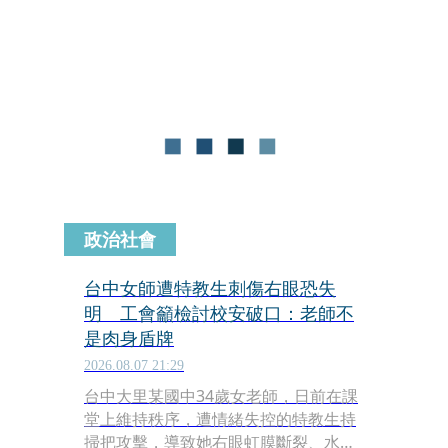
拍、監控她，還把大量偷拍影片當證
據，向教育局誣指她遲到、早退，甚至
反控女老師對他性騷，女老師被迫轉調
其他學校，新學校又因為她與男老師的
糾紛，將她視為麻煩人物，處處刁難、
霸凌，她身心俱疲、忍痛辭職，轉往其
他學校應徵，也因同樣理由被拒於門
外，至今失業近半年，處境十分悽慘。
政治社會
台中女師遭特教生刺傷右眼恐失
明 工會籲檢討校安破口：老師不
是肉身盾牌
2026.08.07 21:29
台中大里某國中34歲女老師，日前在課
堂上維持秩序，遭情緒失控的特教生持
掃把攻擊，導致她右眼虹膜斷裂、水晶