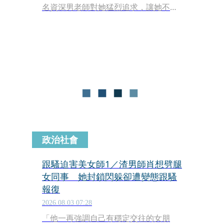
名資深男老師對她猛烈追求，讓她不堪
其擾，女老師明確拒絕後，男老師竟偷
拍、監控她，還把大量偷拍影片當證
據，向教育局誣指她遲到、早退，甚至
反控女老師對他性騷，女老師被迫轉調
其他學校，新學校又因為她與男老師的
糾紛，將她視為麻煩人物，處處刁難、
霸凌，她身心俱疲、忍痛辭職，轉往其
他學校應徵，也因同樣理由被拒於門
外，至今失業近半年，處境十分悽慘。
政治社會
跟騷迫害美女師1／渣男師肖想劈腿
女同事 她封鎖閃躲卻遭變態跟騷
報復
2026.08.03 07:28
「他一再強調自己有穩定交往的女朋