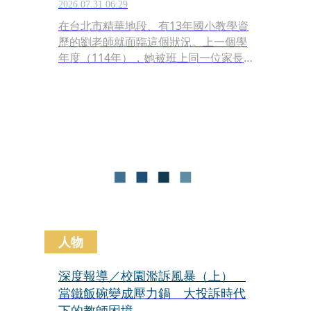
2026.07.31 06:29
在台北市精華地段、有13年國小教學資
歷的劉老師就面臨這個狀況。上一個學
年度（114年），她被班上同一位家長
接連投訴，最後導致2案成立，各申誡1
次的處分。
人物
深度報導／校園濫訴風暴（上）
當鐵飯碗變成壓力鍋 大投訴時代
下的教師困境