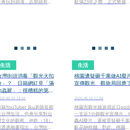
不會玩到崩潰。近期就有網
航滿23年之際，正式華麗
友分享自己挑戰9天旅程後，
身為全球第一座冠上寶可夢
累到連家裡都整理不動，深
之名的「能登里山寶可夢與
刻體會到長途旅行的體力消
你同行機場」。啟用首日便
耗非同小可，也讓大家重新
吸引了鋪天蓋地的粉絲前來
審視5天4夜是不是最完美的
朝聖，機場販售限定原創週
旅遊黃金期。
邊商品的櫃位更是一度創下
等待180分鐘的驚人排隊紀
錄。官方期盼透過風靡全球
的寶可夢明星們，化作帶領
生活
生活
能登飛向光明未來的希望之
翼，吸引國內外旅客前來觀
台灣街頭消毒「觀光大扣
桃園遭疑砸千萬做AI廢
光帶動商機。
分」？ 日籍網紅見「滿
宣傳觀光 觀旅局回應
地蟲屍」：很糟糕的第一
印象
026.06.19 14:41
2026.06.16 12:04
籍YouTuber Iku老師長期
桃園市觀光旅遊局近日po
在台灣生活，也會分享對台
一支近1分鐘觀光宣傳片，
灣文化的觀察。他昨（18）
轟AI廢片，還被質疑砸千萬
日透過臉書指出，​台灣街頭
亂花納稅錢。對此，桃園市