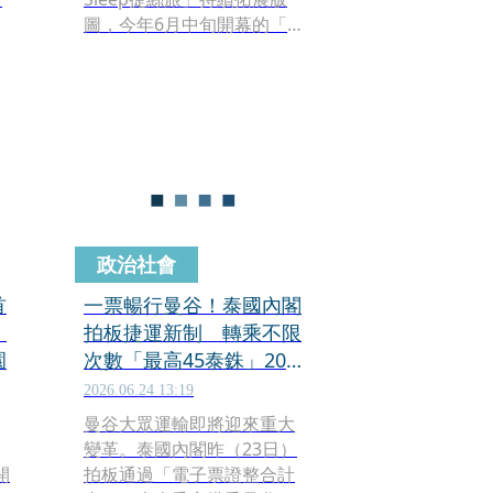
圖，今年6月中旬開幕的「捷
絲旅台北中山館」，營運滿
月便繳出住房率82%、平均
房價約2,500元的成績，開幕
首月即獲利。隨著新館加
入，目前捷絲旅海內外據點
已達10館、客房數1,122間，
集團也規劃2027年再開設林
口館及日本大阪二館。
政治社會
首
一票暢行曼谷！泰國內閣
相
拍板捷運新制 轉乘不限
園
次數「最高45泰銖」2027
元旦上路
2026.06.24 13:19
曼谷大眾運輸即將迎來重大
變革。泰國內閣昨（23日）
開
拍板通過「電子票證整合計