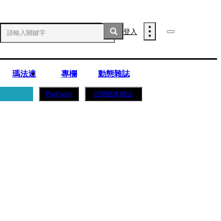
登入
瑪法達
專欄
動態雜誌
訂閱紙本雜誌
Podcasts