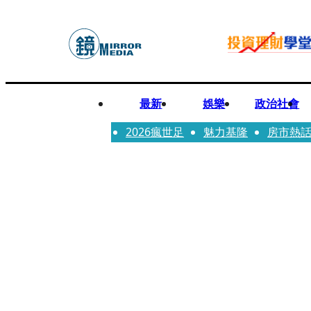
最新
娛樂
政治社會
2026瘋世足
魅力基隆
房市熱