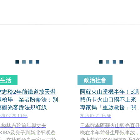
生活
政治社會
林志玲2年前鐵道放天燈
阿蘇火山墜機半年！3遺
遭檢舉 業者盼修法：別
體仍卡火山口撈不上
讓觀光客踩法規紅線
專家揭「重啟救援」關
時機
026.07.29 10:56
2026.07.21 16:56
名模林志玲前年與丈夫
日本熊本阿蘇火山觀光直升
AKIRA及兒子到新北平溪遊
機在半年前發生墜毀事故，
玩，在社群分享一家三口於
機上載有2名台灣遊客及1