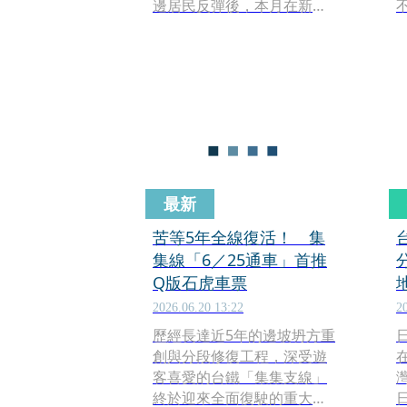
邊居民反彈後，本月在新北
市新店區碧潭風景區開幕的
碧潭分店也遭當地居民陳
情、不斷投訴有異味。對此
新北環保局回應表示，若遭
檢舉查有實證，將依法開
罰。
最新
苦等5年全線復活！ 集
集線「6／25通車」首推
Q版石虎車票
2026.06.20 13:22
2
歷經長達近5年的邊坡坍方重
日
創與分段修復工程，深受遊
客喜愛的台鐵「集集支線」
終於迎來全面復駛的重大喜