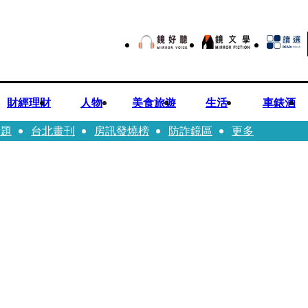
財經理財
人物
美食旅遊
生活
車錶酒
話題
台北畫刊
房訊發燒榜
防詐鏡區
更多