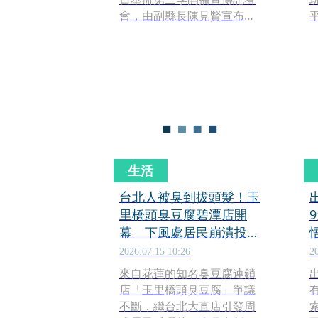
會，由副縣長陳見賢宣布第
二季正式啟動，並邀請節目
主持人Eddie及藝人香蕉（王
俊傑）現場分享節目亮點，
透過亮點對談及開播儀式，
邀請民眾一起用聲音認識新
竹縣，感受在地文化、人文
故事及縣政脈動。
生活
台北人被臭到拔頭髮！玉
里橋頭臭豆腐碧潭店開
幕 下風處居民崩潰投訴
「環保局說話了」
2026.07.15 10:26
2
來自花蓮的知名臭豆腐連鎖
店「玉里橋頭臭豆腐」爭議
不斷，繼台北大直店引發周