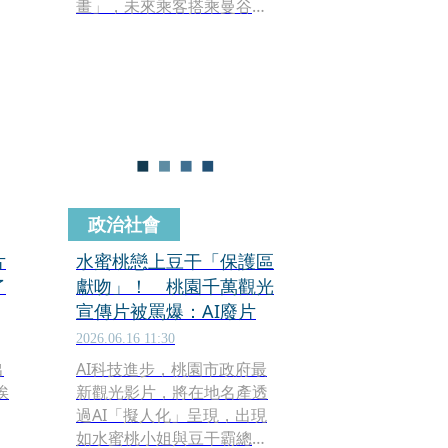
變
畫」，未來乘客搭乘曼谷各
條捷運路線時，無須再為不
同營運商分別購票或重複計
費，只要進站時完成一次付
款，即可在各路線之間自由
轉乘，盼藉此降低通勤負擔
並提升搭乘便利性。
政治社會
片
水蜜桃戀上豆干「保護區
了
獻吻」！ 桃園千萬觀光
宣傳片被罵爆：AI廢片
2026.06.16 11:30
出
AI科技進步，桃園市政府最
挨
新觀光影片，將在地名產透
過AI「擬人化」呈現，出現
如水蜜桃小姐與豆干霸總相