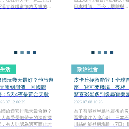
平溪支線鐵道施放天燈的照
日本機師。至今，機體與罹
片，近日卻因遭檢舉涉嫌違
難者遺體仍深陷火山之中動
反《鐵路法》。據《聯合新
彈不得。隨著事故滿半年，
聞網》報導，鐵路警察局已
當地因火山活動頻繁而持續
將案件移送鐵道局，若確認
管制，家屬何時能盼到親人
違法，最高可處5萬元罰鍰。
回家？專家也對救援進度給
對此，林志玲表示：「會乖
出了解析。
乖去繳罰金，謝謝大家的關
心」，並呼籲民眾應在合法
區域施放天燈。
生活
政治社會
出國玩幾天最好？他旅遊
皮卡丘拯救能登！全球
9天累到崩潰 回國體
座「寶可夢機場」亮
悟：5天4夜是黃金天數
驚喜彩蛋多到像尋寶樂
026.07.12 06:29
2026.07.08 16:26
出國旅遊安排幾天最合適？
為了替能登半島地震後的災
有人享受長假帶來的深度探
區重建注入強心針，日本石
索，有人則認為適可而止才
川縣的能登機場昨（7日）