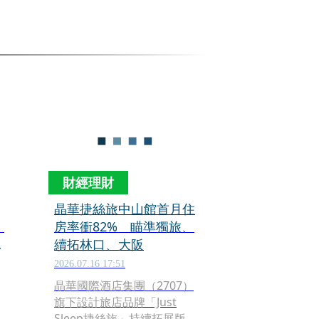
財經理財
晶華捷絲旅中山館首月住
來
房率衝82% 瞄準獨旅、
鍵
續拓林口、大阪
2026.07.16 17:51
晶華國際酒店集團（2707）
旗下設計旅店品牌「Just
名
Sleep捷絲旅」持續拓展版