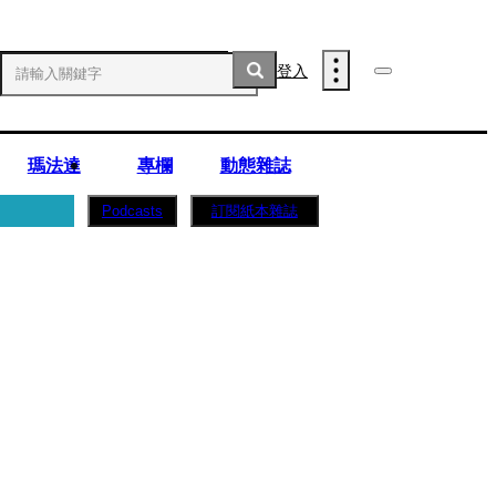
登入
瑪法達
專欄
動態雜誌
訂閱紙本雜誌
Podcasts