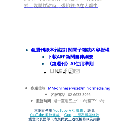
觀，媒體採訪時，張胞輝也在人群中，
他不但沒避開鏡頭，還以目擊者身分受
訪，描述火災發生的經過，並提及二名
死者的生活狀況，語氣十分平穩自然。
鏡週刊紙本雜誌
訂閱電子雜誌
內容授權
下載APP
新聞自律綱要
《鏡週刊》AI使用準則
客服信箱
MM-onlineservice@mirrormedia.mg
客服電話
02-6633-3966
服務時間
週一至週五上午10時至下午6時
本網頁使用
YouTube API 服務
， 詳見
YouTube 服務條款
、
Google 隱私權與條款
瀏覽此頁面即代表您同意上述授權條款及細則