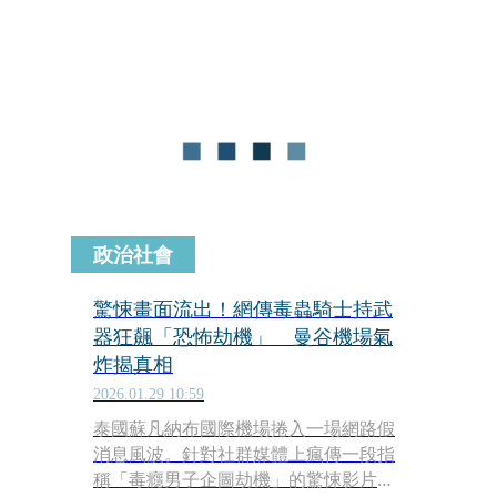
至在看守所內產子。歷經4個工作天的
國民法官審理，新北地院今（11日）依
殺人罪宣判陳女死刑，褫奪公權終身，
全案仍可上訴。
政治社會
驚悚畫面流出！網傳毒蟲騎士持武
器狂飆「恐怖劫機」 曼谷機場氣
炸揭真相
2026.01.29 10:59
泰國蘇凡納布國際機場捲入一場網路假
消息風波。針對社群媒體上瘋傳一段指
稱「毒癮男子企圖劫機」的驚悚影片，