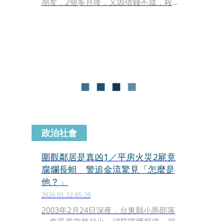
朋友，2個多月後，又因借錢不成，殺
害2名鄰居，並冒名提領死者存在農會
的6萬元，最後縱火燒屋，企圖焚屍滅
證。更誇張的是，張犯案後還留在現場
圍觀，接受媒體採訪，謊稱鄰居經常爭
吵，誤導警方辦案。不過，警方調閱農
會監視器，鎖定張盜領死者存款，循線
將他逮捕、突破心防，他除了坦承殺害
鄰居，還自爆殺了女友，最後被判死刑
定讞，槍決伏法。
政治社會
圍觀鄰居是真凶1／平房火災2屍竟
腐爛長蛆 警追金流驚見「怎麼是
他？」
2026.01.22 05:28
2003年2月24日深夜，台東縣小馬部落