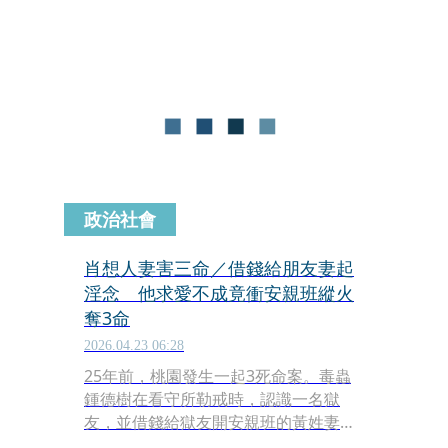
女不願接受，鍾男由愛生恨，多次上門
討債，最後前往安親班縱火，造成黃女
及2名男童死亡、18人輕重傷。鍾男犯
案後到處躲藏，18天後，警方接獲線
報，趁他到宮廟上廁所時將他逮捕，鍾
男最後遭判死刑定讞，槍決伏法。
政治社會
肖想人妻害三命／借錢給朋友妻起
淫念 他求愛不成竟衝安親班縱火
奪3命
2026.04.23 06:28
25年前，桃園發生一起3死命案。毒蟲
鍾德樹在看守所勒戒時，認識一名獄
友，並借錢給獄友開安親班的黃姓妻
子，後來更戀上黃女、追求示愛，但黃