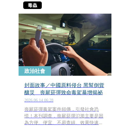
毒蟲
政治社會
封面故事／中國原料侵台 黑幫倒貨
釀災 喪屍菸彈致命毒駕暴增揭祕
2026.06.14 06:28
喪屍菸彈毒駕案件頻傳，引發社會恐
慌！本刊調查，喪屍菸彈氾濫主要是因
為方便、便宜、不易查緝、效果快速等
特點，且暑假將至，部分毒販為了吸引