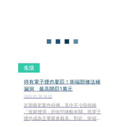
學生族群，降價倒貨，不少成年毒蟲也
大量購入，而吸食後會產生意識模糊、
反應遲鈍、肢體失控等狀況，經常引發
車禍。
生活
持有電子煙也要罰！衛福部修法補
漏洞 最高開罰1萬元
2026.05.28 18:02
近期毒駕案件頻傳，其中不少與俗稱
「喪屍煙彈」的依托咪酯有關，而電子
煙也成為主要吸食載具。對此，衛福部
宣布將修正《菸害防制法》，未來不只