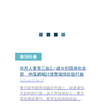
女不願接受，鍾男由愛生恨，多次上門
討債，最後前往安親班縱火，造成黃女
及2名男童死亡、18人輕重傷。鍾男犯
案後到處躲藏，18天後，警方接獲線
報，趁他到宮廟上廁所時將他逮捕，鍾
男最後遭判死刑定讞，槍決伏法。
政治社會
肖想人妻害三命2／縱火犯隱身街友
群 他落網稱討債警揭情欲版打臉
2026.04.23 06:28
警方研判鍾男借錢是想逃亡，卻遲遲找
不到他的行蹤，為了盡快抓到人，警方
發布查緝專刊，希望全民協助緝凶，後
來有線報傳出，鍾男藏匿在桃園虎頭山