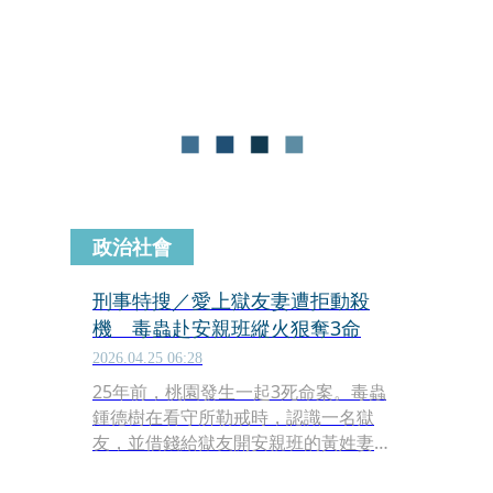
現異狀後緊急報警。警方趕抵現場，發
現其鼻孔殘留白色粉末，並在郭男皮夾
搜出三級毒品K他命，將其帶回依法偵
辦。
政治社會
刑事特搜／愛上獄友妻遭拒動殺
機 毒蟲赴安親班縱火狠奪3命
2026.04.25 06:28
25年前，桃園發生一起3死命案。毒蟲
鍾德樹在看守所勒戒時，認識一名獄
友，並借錢給獄友開安親班的黃姓妻
子，後來更戀上黃女、追求示愛，但黃