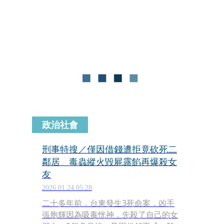
機場官方週二（27日）發布聲明嚴正駁
斥，澄清該畫面實為2022年發生的舊
案，並非近期事件。機場方強調，當時
局勢已迅速獲得控制，並未影響飛航安
全，同時警告散布誤導性資訊的粉絲專
頁已觸法，若不撤下影片將採取嚴厲法
律行動。
政治社會
刑事特搜／僅因借錢遭拒竟砍死二
鄰居 毒蟲縱火毀屍露餡再爆殺女
友
2026.01.24 05:28
二十多年前，台東發生3死命案，凶手
張胞輝因為吸毒恍神，先殺了自己的女