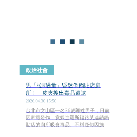
案件更暴增至8659件，較前一年成長超
過4倍。尤其俗稱「喪屍煙彈」的依托
咪酯類新興毒品氾濫，也讓毒駕危機持
續升高。
政治社會
男「拉K過量」昏迷倒鍋貼店廁
所！ 皮夾搜出毒品遭逮
2026.04.30 15:50
台北市文山區一名36歲郭姓男子，日前
因毒癮發作，竟躲進羅斯福路某連鎖鍋
貼店的廁所吸食毒品。不料疑似因施用
過量，倒臥於廁所內昏迷不醒，店員發