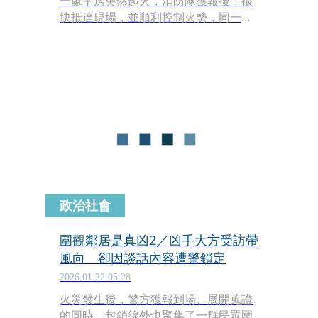
一處平房突然起火，消防隊獲報後，很
快抵達現場，並順利控制火勢，同一時
間，屋外聚集不少鄰居，其中有人提
到，屋主是老榮民應得標，他之前曾說
要與劉姓同居女友出遠門，推測屋內應
該沒有人，火災可能只造成財物損失。
政治社會
圍觀鄰居是真凶2／凶手大方受訪帶
風向 卻因談話內容遭警鎖定
2026.01.22 05:28
火災發生後，警方獲報到場、展開蒐證
的同時，封鎖線外也聚集了一群民眾圍