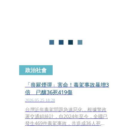
使用電子煙會受罰，持有電子煙及其組
合元件，也將納入裁罰範圍，最高可罰
1萬元，目前修法草案已送行政院審
查。
政治社會
「喪屍煙彈」害命！毒駕事故暴增3
倍 已釀36死419傷
2026.05.25 18:28
台灣近年毒駕問題急速惡化，根據警政
署交通組統計，自2024年至今，全國已
發生469件毒駕事故，共造成36人死
亡、419人受傷。其中2025年毒駕移送