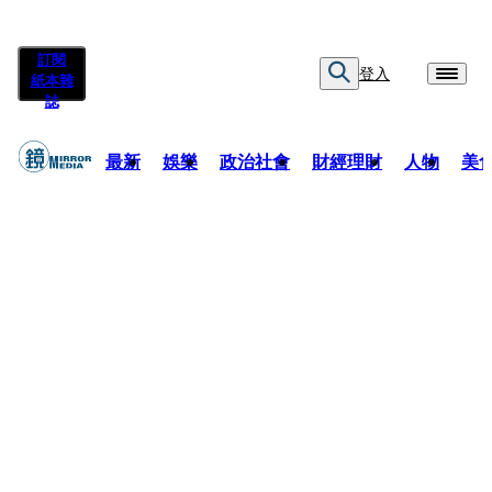
訂閱
登入
紙本雜
誌
最新
娛樂
政治社會
財經理財
人物
美