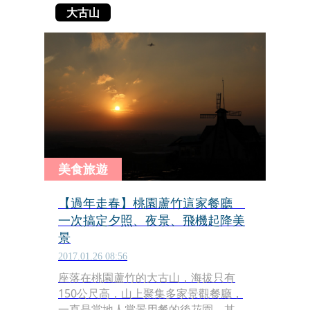
大古山
美食旅遊
【過年走春】桃園蘆竹這家餐廳
一次搞定夕照、夜景、飛機起降美
景
2017.01.26 08:56
座落在桃園蘆竹的大古山，海拔只有
150公尺高，山上聚集多家景觀餐廳，
一直是當地人賞景用餐的後花園，其中