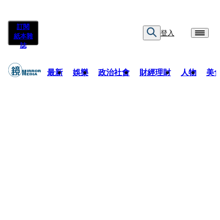
訂閱
登入
紙本雜
誌
最新
娛樂
政治社會
財經理財
人物
美