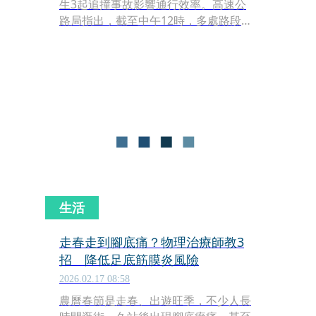
生3起追撞事故影響通行效率。高速公
路局指出，截至中午12時，多處路段出
現壅塞，其中國1王田至彰化系統南向
一度「紫爆」，時速僅約15公里；下午
預估仍有11處重點壅塞路段，用路人須
留意。
生活
走春走到腳底痛？物理治療師教3
招 降低足底筋膜炎風險
2026.02.17 08:58
農曆春節是走春、出遊旺季，不少人長