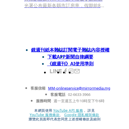
光署公布最新各縣市訂房率，假期前8
日（2月14日至21日），訂房率最高前3
名依序是嘉義市、台中市和雲林縣，訂
房率都接近6成，不過，各縣市平均訂
房率僅43.03%，反映出國旅信心仍面臨
挑戰。
鏡週刊紙本雜誌
訂閱電子雜誌
內容授權
下載APP
新聞自律綱要
《鏡週刊》AI使用準則
客服信箱
MM-onlineservice@mirrormedia.mg
客服電話
02-6633-3966
服務時間
週一至週五上午10時至下午6時
本網頁使用
YouTube API 服務
， 詳見
YouTube 服務條款
、
Google 隱私權與條款
瀏覽此頁面即代表您同意上述授權條款及細則