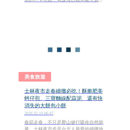
拍照留念。不過一對夫妻過年晚間時到
當地拍照時，疑似遇上離奇事件，嚇得
夫妻倆隔天清晨直奔恆春城隍廟祈福求
助。對此，屋主與專家都分別出面回應
了。
美食旅遊
士林夜市走春續攤必吃！酥脆肥美
蚵仔煎、三寶麵線配蒜泥 還有快
消失的大餅包小餅
2026.02.19 06:47
春節走春，不只是爬山健行吸收自然能
量，士林夜市也是台北人最愛的續攤地