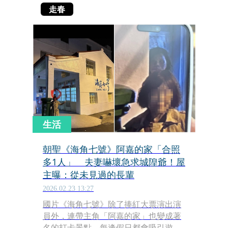
走春
生活
朝聖《海角七號》阿嘉的家「合照
多1人」 夫妻嚇壞急求城隍爺！屋
主曝：從未見過的長輩
2026.02.23 13:27
國片《海角七號》除了捧紅大票演出演
員外，連帶主角「阿嘉的家」也變成著
名的打卡景點，每逢假日都會吸引遊客