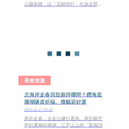
公園串聯，以「花願同行」作為主題，
薰衣草、鼠尾草、雞冠花、四季秋海
棠、銀葉菊及五彩石竹交織出浪漫彩色
花海，充分展現北投花漾魅力，正春節
期間正好是賞花高峰，民眾可以賞花＋
走春一次達成！
美食旅遊
北海岸走春貝殼廟拜哪間？鑽海底
珊瑚隧道祈福、擼貓迎好運
2026.02.17 05:47
馬年走春，去金山健行看海，再到廟宇
把好運補好補滿，三芝山上的「富福頂