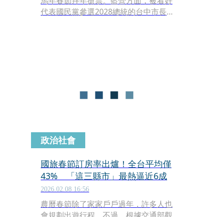
馬年春節拜年搶票。藍營方面，被看好
代表國民黨參選2028總統的台中市長盧
秀燕，年底將卸任交棒，任內最後一次
的市政春聯，以民生為主軸，推出家戶
版的「馬上有錢」，另有「超級馬利」
及「龍馬有春」兩款隱藏版，採限量發
行；超級馬利寓意祝福市民無往不利、
事事順心，支持者則期許為盧後續政治
路的寫照。
政治社會
國旅春節訂房率出爐！全台平均僅
43% 「這三縣市」最熱逼近6成
2026.02.08 16:56
農曆春節除了家家戶戶過年，許多人也
會規劃出遊行程，不過，根據交通部觀