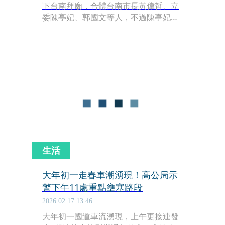
下台南拜廟，合體台南市長黃偉哲、立
委陳亭妃、郭國文等人，不過陳亭妃致
詞時，台灣祀典武廟主委林培火突然嘔
吐，噴濺到站在一旁的賴清德等人。
生活
大年初一走春車潮湧現！高公局示
警下午11處重點壅塞路段
2026.02.17 13:46
大年初一國道車流湧現，上午更接連發