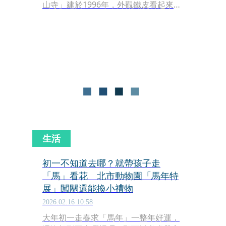
山寺」建於1996年，外觀鐵皮看起來毫
不起眼，走進才發現別有洞天。整座廟
宇使用上萬顆貝殼與珊瑚裝飾，就像是
一座浮出海面的海底龍宮，華麗得讓人
一時忘了身在山中。
生活
初一不知道去哪？就帶孩子走
「馬」看花 北市動物園「馬年特
展」闖關還能換小禮物
2026.02.16 10:58
大年初一走春求「馬年」一整年好運，