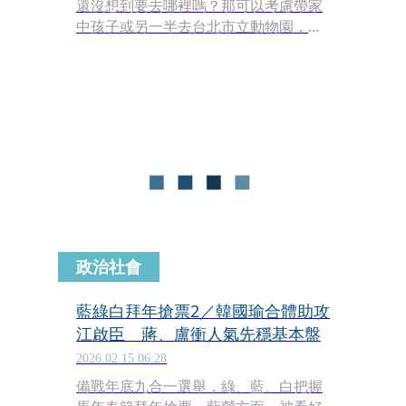
還沒想到要去哪裡嗎？那可以考慮帶家
中孩子或另一半去台北市立動物園，這
次園區特別舉行馬年特展，讓可愛馬匹
陪你一起過好年，還可以闖關集點換驚
美禮品。
政治社會
藍綠白拜年搶票2／韓國瑜合體助攻
江啟臣 蔣、盧衝人氣先穩基本盤
2026.02.15 06:28
備戰年底九合一選舉，綠、藍、白把握