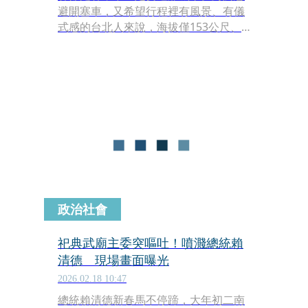
避開塞車，又希望行程裡有風景、有儀
式感的台北人來說，海拔僅153公尺、
全長約3.3公里的劍潭山步道，是一座交
通不費力、體力不勉強，卻能在短時間
內拉開視野的市區郊山，也是新年吸收
滿滿自然能量的好所在。
政治社會
祀典武廟主委突嘔吐！噴濺總統賴
清德 現場畫面曝光
2026.02.18 10:47
總統賴清德新春馬不停蹄，大年初二南