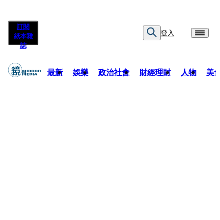
訂閱
登入
紙本雜
誌
最新
娛樂
政治社會
財經理財
人物
美