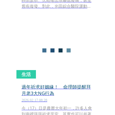
時間逛街、久站後出現腳底痠痛，甚至
舊疾復發。對此，光田綜合醫院運動醫
學中心物理治療師施宇宸提醒，足底疼
痛不只是「走太多」，往往與小腿肌肉
緊繃及鞋子選擇不當有關，若能掌握正
確伸展與休息方式，可降低足底筋膜炎
發作風險。
生活
過年祈求好姻緣！ 命理師提醒拜
月老3大NG行為
2026.02.17 08:28
今（17）日是農曆大年初一，許多人會
到廟裡拜拜祈求平安，其實也可以趁著