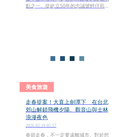
點之一。從屹立50年的忠誠號蚵仔煎，
到阿輝麵線的媽祖廟階梯前排隊畫面，
再到懷舊大餅包小餅與金龍焢肉飯，每
家老店都保留獨特手藝與味道，很適合
當作走春後犒賞五臟廟的好去處。
美食旅遊
走春提案！大直上劍潭下 在台北
郊山解鎖飛機夕陽、觀音山與士林
浪漫夜色
2026.02.19 05:57
春節走春，不一定要遠離城市。對於想