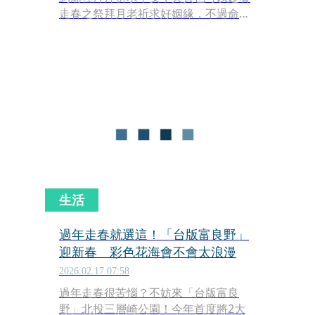
走春之祭拜月老祈求好姻緣，不過命理
師王昆山日前公布拜月老攻略，並特別
提醒大家，拜月老時常犯的3大NG行
為。
生活
過年走春就選這！「台版富良野」
迎新春 彩色花海會不會太浪漫
2026.02.17 07:58
過年走春很苦惱？不妨來「台版富良
野」北投三層崎公園！今年首度將2大