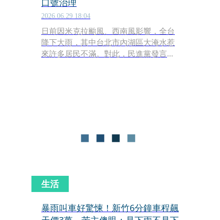
口號治理
2026.06.29 18:04
日前因米克拉颱風、西南風影響，全台
降下大雨，其中台北市內湖區大淹水惹
來許多居民不滿。對此，民進黨發言人
吳崢與民進黨議員參選人陳又新，今
（29）日於直播節目《午青LIVE》中分
析，AI防洪預警被戳破只是LINE帳號、
4000萬的災害應變平台大當機，市政完
全不及格。呼籲台北市長蔣萬安與曾任
台北市副市長的李四川，面對災情第一
件事就是「別再騙」，誠實面對受災市
民，別再只會口號治理。
生活
暴雨叫車好驚悚！新竹6分鐘車程飆