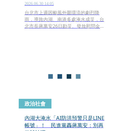
2026.06.30 14:05
台北市上週因颱風外圍環流的劇烈降
雨，導致內湖、南港多處淹水成災，台
北市長蔣萬安26日勘災、發放慰問金，
傳出有4樓的住戶只是「路過」巧遇，
也領到1萬元慰問金。蔣萬安28日受訪
表示慰問金發放惠從寬、從優來進行，
一定會核實，但內湖區公所29日卻改口
表示，該名4樓住戶確實是「誤領」，
已親自登門追回。
政治社會
內湖大淹水「AI防洪預警只是LINE
帳號」！ 民進黨轟蔣萬安：別再