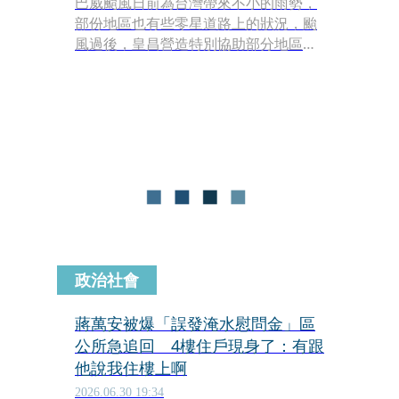
巴威颱風日前為台灣帶來不小的雨勢，
部份地區也有些零星道路上的狀況，颱
風過後，皇昌營造特別協助部分地區的
恢復市容，其相關的畫面也曝光。
政治社會
蔣萬安被爆「誤發淹水慰問金」區
公所急追回 4樓住戶現身了：有跟
他說我住樓上啊
2026.06.30 19:34