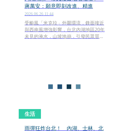
蔣萬安：願意即刻改進、精進
2026.06.26 11:44
受颱風「米克拉」外圍環流，鋒面接近
與西南風增強影響，台北內湖地區20年
未見的淹水，山坡地崩，引發民眾質
疑，紛紛在臉書留言「咕嚕咕嚕」。對
此，台北市長蔣萬安今日表示，造成民
眾生活的不便、交通不方便，「這個部
分有些地方我們確實如果可以做得更
好，那我願意即刻地來改進跟精進」。
生活
雨彈狂炸台北！ 內湖、士林、北