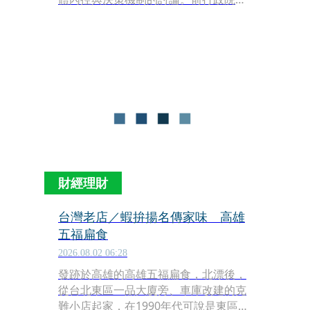
務委員張景森今（7日）臉書發文表
示，自己長期支持慈濟，也曾多次替慈
濟發聲，但正因如此，對於此次事件必
須提出多年來埋藏心中的疑問。
財經理財
台灣老店／蝦拚揚名傳家味 高雄
五福扁食
2026.08.02 06:28
發跡於高雄的高雄五福扁食，北漂後，
從台北東區一品大廈旁、車庫改建的克
難小店起家，在1990年代可說是東區的