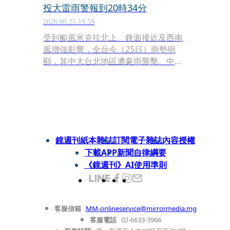
投大雷雨警報到20時34分
2026.06.25 19:59
受到颱風米克拉北上、鋒面接近及西南
風增強影響，全台今（25日）雨勢明
顯，其中大台北地區遭豪雨襲擊。中央
氣象署晚間7時4分發布大雷雨即時訊
息，提醒台北市內湖區、士林區及北投
區民眾提高警覺，警訊將持續至晚間8
時34分。
鏡週刊紙本雜誌
訂閱電子雜誌
內容授權
下載APP
新聞自律綱要
《鏡週刊》AI使用準則
客服信箱
MM-onlineservice@mirrormedia.mg
客服電話
02-6633-3966