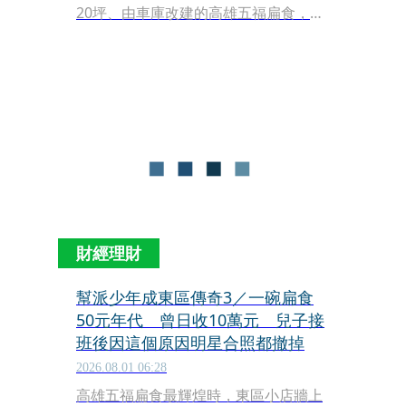
20坪、由車庫改建的高雄五福扁食，曾
創下一天10萬元現金營收，請12個員工
不停包扁的紀錄，熟客包括前副總統謝
東閔、親民黨主席宋楚瑜、國泰集團蔡
辰男等政商名流，港星來台更指定朝
聖。
財經理財
幫派少年成東區傳奇3／一碗扁食
50元年代 曾日收10萬元 兒子接
班後因這個原因明星合照都撤掉
2026.08.01 06:28
高雄五福扁食最輝煌時，東區小店牆上