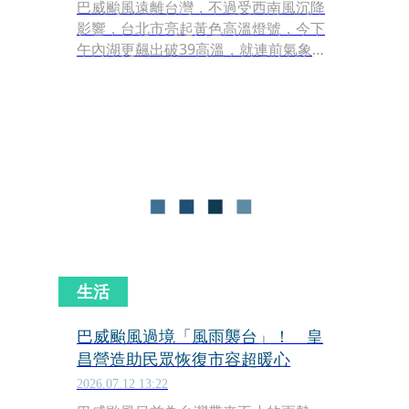
巴威颱風遠離台灣，不過受西南風沉降
影響，台北市亮起黃色高溫燈號，今下
午內湖更飆出破39高溫，就連前氣象局
長鄭明典都一度對此感到存疑，驚呼
「發生什麼事」。
生活
巴威颱風過境「風雨襲台」！ 皇
昌營造助民眾恢復市容超暖心
2026.07.12 13:22