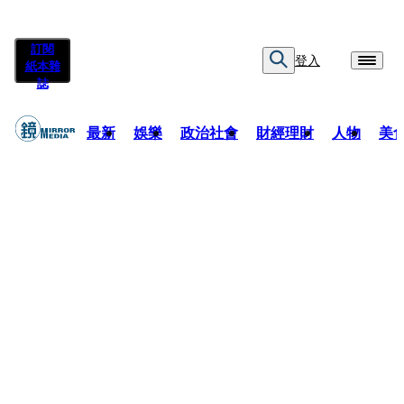
訂閱
登入
紙本雜
誌
最新
娛樂
政治社會
財經理財
人物
美