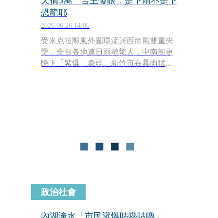
天價3萬 苦主傻眼：是下雨不是下
恐龍耶
2026.06.26 14:06
受米克拉颱風外圍環流與西南風雙重夾
擊，全台各地連日雨勢驚人，中南部更
降下「紫爆」豪雨。新竹市在暴雨猛烈
襲擊下，加上正值通勤尖峰時段，大批
民眾被困在動彈不得的車陣中。然而，
比惡劣天氣更讓通勤族崩潰的，是叫車
平台驚現的「天文數字」車資。
政治社會
內湖淹水「市民灌爆咕嚕咕嚕」