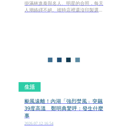
掛滿林進泰與名人、明星的合照，每天
人潮絡繹不絕。彼時店裡還沒印製選
單，全靠老闆娘手寫點單、腰包收錢，
忙到忘了收錢也是家常便飯，還常有客
人主動回來補付。巔峰時一天現金營收
10萬元，但林進泰始終沒有急著展店，
守著一間小店30年，直到第三代接班。
生活
颱風遠離！內湖「強烈焚風」突飆
39度高溫 鄭明典驚呼：發生什麼
事
2026.07.12 16:54