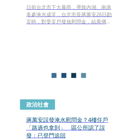
日前台北市下大暴雨，導致內湖、南港
多處淹水成災，台北市長蔣萬安26日勘
災時，對受災戶發放慰問金，結果傳出
4樓住戶「路過」也領到1萬元慰問金。
事後，內湖區區公所表示，4樓住戶是
「誤領」，已登門追繳收回1萬元。對
此，4樓住戶今（30）日現身回應，
「有跟他說我住樓上啊！」不過她也認
為，沒有領取資格就還回去，「我們不
能占便宜啦！」
政治社會
蔣萬安誤發淹水慰問金？4樓住戶
「路過也拿到」 區公所認了誤
發：已登門追回