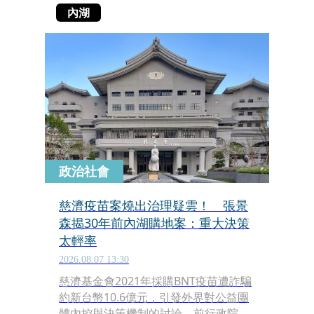
內湖
政治社會
慈濟疫苗案燒出治理疑雲！ 張景
森揭30年前內湖購地案：重大決策
太輕率
2026.08.07 13:30
慈濟基金會2021年採購BNT疫苗遭詐騙
約新台幣10.6億元，引發外界對公益團
體內控與決策機制的討論。前行政院政