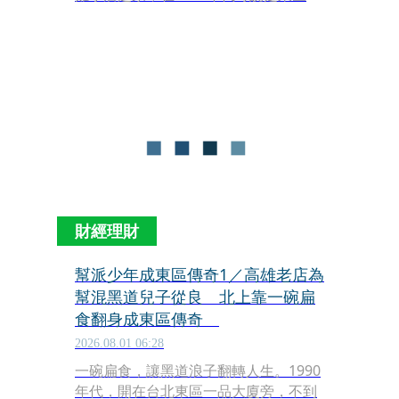
傳奇。20坪不到的小店，熟客包括前副
總統謝東閔、親民黨主席宋楚瑜、國泰
集團蔡辰男等政商名流，更是港星的最
愛。巔峰時，一天現金營收10萬元，最
高紀錄曾請了12名員工不停包扁食。
財經理財
幫派少年成東區傳奇1／高雄老店為
幫混黑道兒子從良 北上靠一碗扁
食翻身成東區傳奇
2026.08.01 06:28
一碗扁食，讓黑道浪子翻轉人生。1990
年代，開在台北東區一品大廈旁，不到