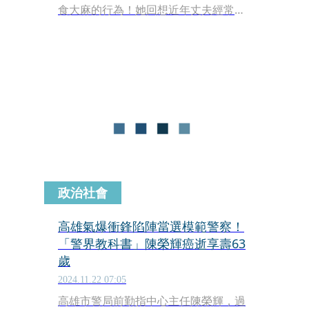
食大麻的行為！她回想近年丈夫經常晚
上11點左右說要出門找朋友打球，回家
之後眼睛通紅，心情還十分愉悅，但是
隔日又突然整個人性情大變，暴躁起
來。
政治社會
高雄氣爆衝鋒陷陣當選模範警察！
「警界教科書」陳榮輝癌逝享壽63
歲
2024.11.22 07:05
高雄市警局前勤指中心主任陳榮輝，過