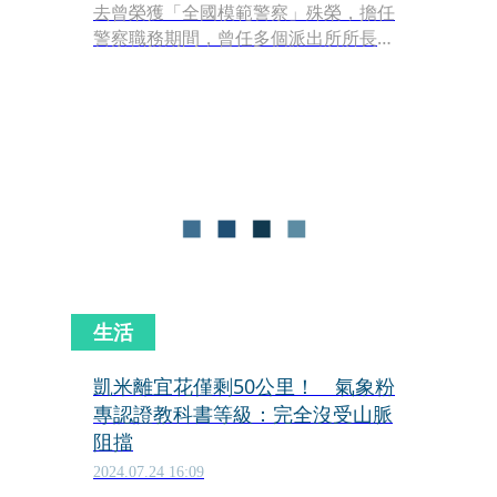
去曾榮獲「全國模範警察」殊榮，擔任
警察職務期間，曾任多個派出所所長，
還有刑大、仁武等分局偵查隊長，不過
日前傳出他癌世消息，享壽63歲，讓警
界傷心不已。
生活
凱米離宜花僅剩50公里！ 氣象粉
專認證教科書等級：完全沒受山脈
阻擋
2024.07.24 16:09