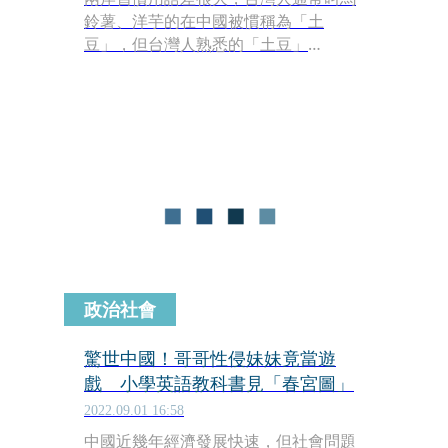
鈴薯、洋芋的在中國被慣稱為「土
豆」，但台灣人熟悉的「土豆」
（thôo-tāu）則指的是花生。近日有網
友發現，康軒出版社的國中生物課本
中，在談及生物學名時竟直接寫道「馬
鈴薯、花生都常被稱為土豆」，遭質疑
使用中國用語當教材。教育部長潘文忠
今（17日）被問及此事時也難以置信，
強調教育部審查一定會是台灣常用的慣
用詞，這樣的內容審查不可能通過。
政治社會
驚世中國！哥哥性侵妹妹竟當遊
戲 小學英語教科書見「春宮圖」
2022.09.01 16:58
中國近幾年經濟發展快速，但社會問題