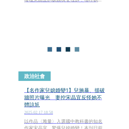
丈夫劉男經常情緒失控，對她及家中其
他成員施暴，另還吸食大麻。徐女稱基
於家人安危她向婆婆反映，卻遭斥責，
甚至被反脣相譏「因為妳，我兒子才會
這樣」；但劉男則反控是徐女常飲酒徹
夜未歸、持有毒品者是她。目前雙方正
在離婚訴訟當中，還有待司法判決。
政治社會
【名作家兒媳婚變1】兒施暴、搥破
牆照片曝光 妻控宋晶宜反怪她不
體諒尪
2025.02.17 18:58
以作品〈雅量〉入選國中教科書的知名
作家宋晶宜，驚爆兒媳婚變！本刊日前