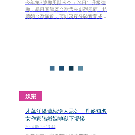
今年第3號颱風凱米今（24日）升級強
颱，暴風圈壟罩台灣帶來劇烈風雨，持
續朝台灣逼近，預計深夜登陸宜蘭或花
蓮，有機會成為8年來首個登陸台灣的
強颱。氣象粉專「台灣颱風論壇｜天氣
特急」指出，目前各地都有7～11級不
等強風，分布相當平均，且凱米完全沒
受山脈阻擋，堪稱完美的大型颱風教科
書。
娛樂
才華洋溢遭枕邊人忌妒 丹麥知名
女作家陷婚姻地獄下場慘
2024.05.29 13:44