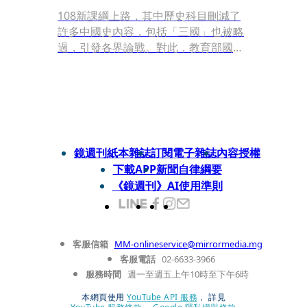
108新課綱上路，其中歷史科目刪減了
許多中國史內容，包括「三國」也被略
過，引發各界論戰。對此，教育部國家
教育研究院說明，國中歷史新課綱強調
「素養導向」，透過動態分域的歷史
觀，培養學生系統思維與全球視野，因
此重點不再是鉅細靡遺的中國朝代更替
史。
鏡週刊紙本雜誌
訂閱電子雜誌
內容授權
下載APP
新聞自律綱要
《鏡週刊》AI使用準則
客服信箱
MM-onlineservice@mirrormedia.mg
客服電話
02-6633-3966
服務時間
週一至週五上午10時至下午6時
本網頁使用
YouTube API 服務
， 詳見