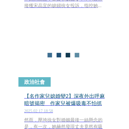
接獲宋晶宜的媳婦徐女投訴，指控她的
丈夫劉男經常情緒失控，對她及家中其
他成員施暴，另還吸食大麻。徐女稱基
於家人安危她向婆婆反映，卻遭斥責，
甚至被反脣相譏「因為妳，我兒子才會
這樣」；但劉男則反控是徐女常飲酒徹
夜未歸、持有毒品者是她。目前雙方正
在離婚訴訟當中，還有待司法判決。
政治社會
【名作家兒媳婚變2】深夜外出呼麻
暗號揭密 作家兒被爆吸毒不怕抓
2025.02.17 18:58
然而，壓垮徐女對婚姻最後一絲懸念的
是，有一次，她赫然發現丈夫竟然有吸