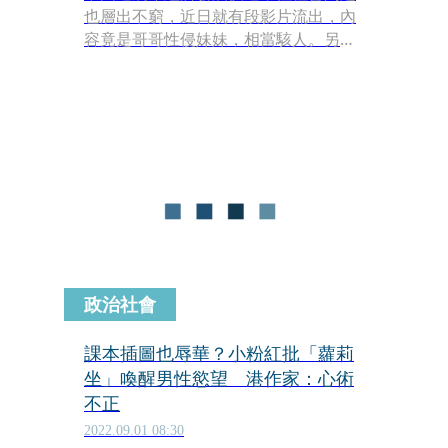
也層出不窮，近日就有段影片流出，內
容竟是哥哥性侵妹妹，相當駭人。另
外，還有小學使用的英語教科書，竟然
出現宛如「春宮圖」的圖示。
政治社會
課本插圖也辱華？小粉紅批「蘿莉
坐」喚醒男性慾望 港作家：心術
不正
2022.09.01 08:30