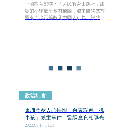
中國教育部轄下「人民教育出版社」出
版的小學數學教材插圖，遭中國網友抨
擊有性暗示等醜化中國人行為，導致出
版社27名人員遭免職、記過處分。
政治社會
柬埔寨惹人心惶惶！台東誤傳「抓
小孩」擄童事件 警調查真相曝光
2022.08.17 14:31