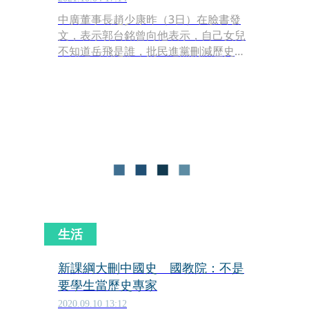
中廣董事長趙少康昨（3日）在臉書發
文，表示郭台銘曾向他表示，自己女兒
不知道岳飛是誰，批民進黨刪減歷史課
綱是愚民政策，更說現在中學生不知道
岳飛、孫中山，都是民進黨政府刻意
「去中國化」的結果，不過，一名編課
委員就貼出課本內容，「有寫岳飛
阿！」讓網友看完後不禁回應，「超強
打臉。」
生活
新課綱大刪中國史 國教院：不是
要學生當歷史專家
2020.09.10 13:12