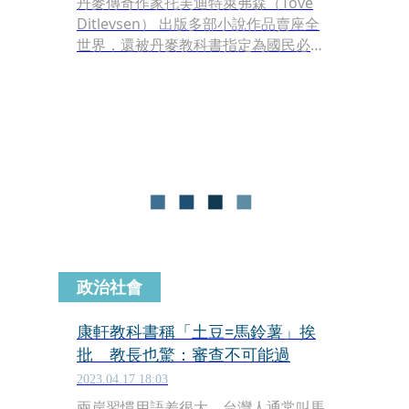
丹麥傳奇作家托芙迪特萊弗森（Tove
Ditlevsen） 出版多部小說作品賣座全
世界，還被丹麥教科書指定為國民必讀
經典文學。近期改編她半自傳小說的電
影《托芙的房間》將登上大銀幕，揭露
她與丈夫安德烈亞森地獄般的婚姻。
政治社會
康軒教科書稱「土豆=馬鈴薯」挨
批 教長也驚：審查不可能過
2023.04.17 18:03
兩岸習慣用語差很大，台灣人通常叫馬