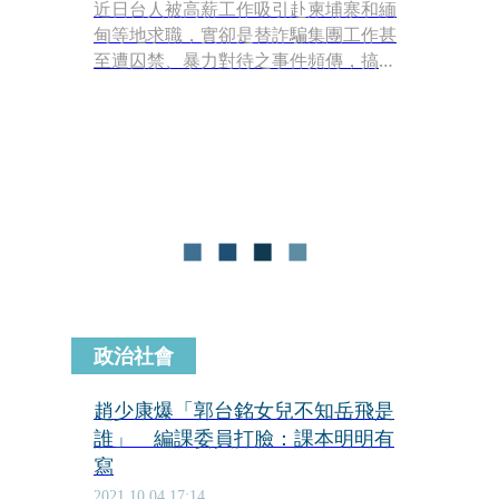
近日台人被高薪工作吸引赴柬埔寨和緬
甸等地求職，實卻是替詐騙集團工作甚
至遭囚禁、暴力對待之事件頻傳，搞得
人心惶惶。而台東近日甚至爆出有人在
「抓小孩」拐賣兒童，不過事後證實其
實是要推銷教科書，不過還是引起家長
互相示警「要小心」。
政治社會
趙少康爆「郭台銘女兒不知岳飛是
誰」 編課委員打臉：課本明明有
寫
2021.10.04 17:14