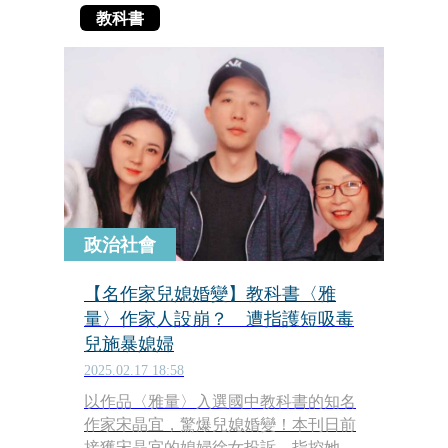
教科書
政治社會
【名作家兒媳婚變】教科書〈雅
量〉作家人設崩？ 遭指護短吸毒
兒施暴媳婦
2025.02.17 18:58
以作品〈雅量〉入選國中教科書的知名
作家宋晶宜，驚爆兒媳婚變！本刊日前
接獲宋晶宜的媳婦徐女投訴，指控她的