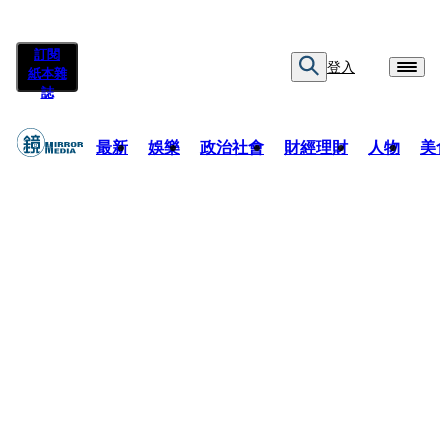
訂閱
登入
紙本雜
誌
最新
娛樂
政治社會
財經理財
人物
美