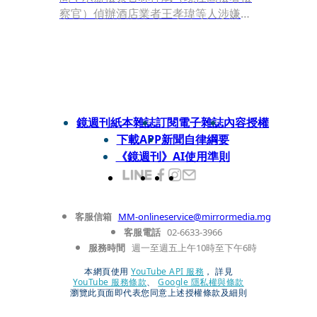
察官）偵辦酒店業者王孝瑋等人涉嫌妨
害風化案及衍生貪汙案，2013年1月8日
晚間，專案小組監聽到退休警察王志鑫
向酒店業者王孝瑋叫了5名陪酒小姐到
北海KTV，林仲斌認為，酒店業者很可
能透過退休警察性招待公務員，於是指
揮檢察事務官及警察赴現場監控蒐證。
鏡週刊紙本雜誌
訂閱電子雜誌
內容授權
下載APP
新聞自律綱要
《鏡週刊》AI使用準則
客服信箱
MM-onlineservice@mirrormedia.mg
客服電話
02-6633-3966
服務時間
週一至週五上午10時至下午6時
本網頁使用
YouTube API 服務
， 詳見
YouTube 服務條款
、
Google 隱私權與條款
瀏覽此頁面即代表您同意上述授權條款及細則