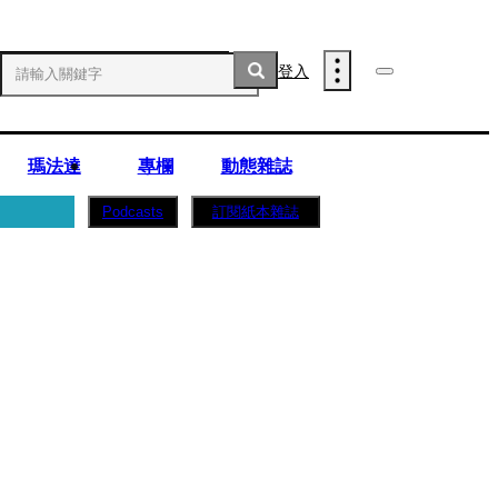
登入
瑪法達
專欄
動態雜誌
訂閱紙本雜誌
Podcasts