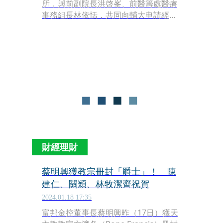
所，與前副院長洪啓峯、前醫籌處醫療
事務組長林依恬，共同向輔大申請經
費，挪用校產400萬元，日前3人遭檢方
依背信罪起訴。今（31日）適逢他任職
的最後一天，新北地檢署依犯背信及共
同背信罪，判刑江漢聲有期徒刑10月、
洪男4月、林女4月，均可易科罰金。對
此江漢聲發聲明喊冤，稱絕對會上訴到
底。
財經理財
蔡明興獲教宗冊封「爵士」！ 陳
建仁、關穎、林牧潔齊祝賀
2024.01.18 17:35
富邦金控董事長蔡明興昨（17日）獲天