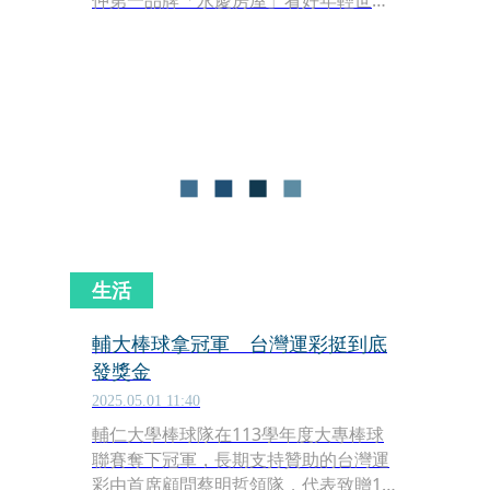
仲第一品牌「永慶房屋」看好年輕世代
潛力，攜手2025校園公關提案競賽，支
持逾500位大學生為就業衝刺，以企業
實際需求進行專業的提案與提報。參賽
的輔仁大學的學生分享，原本以為永慶
房屋跟傳統業務一樣，必須要很會表
達、很會賣東西才賺得到錢，沒想到在
永慶房屋有高底薪制度，還有團隊合
作，當業務並沒有想像中困難，因此以
「有永慶、有底氣」為提案創意，成功
在競賽中贏得優勝！
生活
輔大棒球拿冠軍 台灣運彩挺到底
發獎金
2025.05.01 11:40
輔仁大學棒球隊在113學年度大專棒球
聯賽奪下冠軍，長期支持贊助的台灣運
彩由首席顧問蔡明哲領隊，代表致贈15