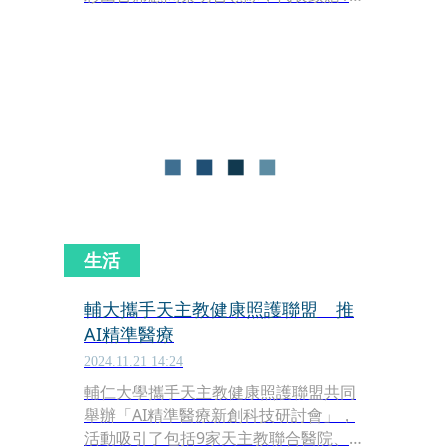
萬元冠軍獎金，鼓勵選手們持續精進，
不只代表學校、企業，將來也能為國家
爭取最高榮譽，為運動注入更多正向能
量。
生活
輔大攜手天主教健康照護聯盟 推
AI精準醫療
2024.11.21 14:24
輔仁大學攜手天主教健康照護聯盟共同
舉辦「AI精準醫療新創科技研討會」，
活動吸引了包括9家天主教聯合醫院、