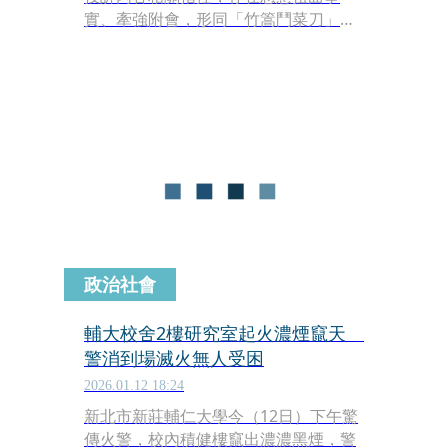
實、牽強附會，形同「竹篙鬥菜刀」，
令人難以理解。校方一向重視並積極推
動國際學術交流，同時也充分保障同仁
的勞動權益。
政治社會
輔大校舍2樓研究室起火濃煙竄天
警消到場滅火無人受困
2026.01.12 18:24
新北市新莊輔仁大學今（12日）下午驚
傳火警，校內積健樓竄出濃濃黑煙，警