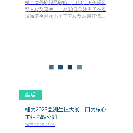
輔仁大學附設醫院昨（11日）下午爆發
驚人攻擊事件！一名30歲曾姓男子在看
診時竟突然掏出美工刀攻擊名醫江漢
聲，現場醫護與保全人員衝上前壓制，
場面一度混亂。曾男當場被警方逮捕並
移送新北地檢署，經檢方複訊後依殺人
未遂、傷害、恐嚇及違反《醫療法》等
罪嫌向法院聲請羈押禁見。
生活
輔大2025亞洲生技大展 四大核心
主軸亮點公開
2025.07.25 17:08