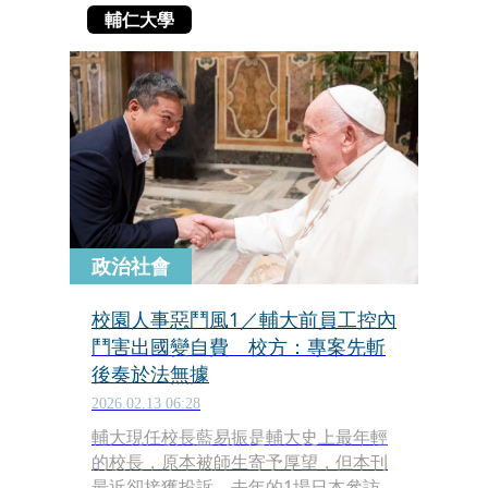
輔仁大學
政治社會
校園人事惡鬥風1／輔大前員工控內
鬥害出國變自費 校方：專案先斬
後奏於法無據
2026.02.13 06:28
輔大現任校長藍易振是輔大史上最年輕
的校長，原本被師生寄予厚望，但本刊
最近卻接獲投訴，去年的1場日本參訪