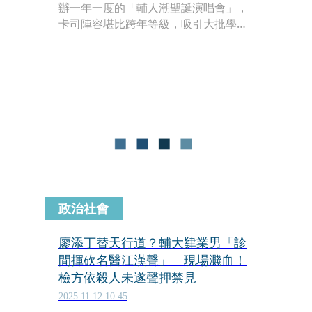
辦一年一度的「輔人潮聖誕演唱會」，
卡司陣容堪比跨年等級，吸引大批學生
一早排隊卡位。演唱會落幕後，卡司之
一的盧廣仲卻在社群平台丟下一顆「回
憶炸彈」，一句「看台上沒人，所以我
又上去唱了3首！」立刻掀起網友熱
議。
政治社會
廖添丁替天行道？輔大肄業男「診
間揮砍名醫江漢聲」 現場濺血！
檢方依殺人未遂聲押禁見
2025.11.12 10:45