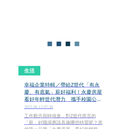
生活
幸福企業特輯／帶給Z世代「有永
慶、有底氣」薪好福利！永慶房屋
看好年輕世代潛力 攜手校園公關
提案競賽
2025.06.13 07:30
工作觀念與時俱進，對Z世代而言的
「薪」好職場應該具備哪些特質呢？房