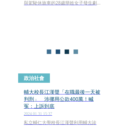
與駕駛休旅車的28歲簡姓女子發生劇烈
碰撞，因撞擊力道過大，張女連人帶車
飛了出去，安全帽也噴掉，落地頭部重
創不幸離世。
政治社會
輔大校長江漢聲「在職最後一天被
判刑」 涉挪用公款400萬！喊
冤：上訴到底
2024.01.31 15:37
私立輔仁大學校長江漢聲利用輔大診