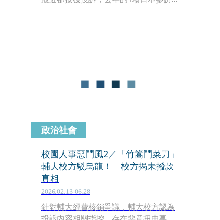
行程，相關人員的餐旅費總計25萬元，
卻在行程結束後，因人事異動與計畫後
續未能推進，相關費用無法核銷，讓員
工陷入代墊費用，卻拿不回錢的窘境。
政治社會
校園人事惡鬥風2／「竹篙鬥菜刀」
輔大校方駁烏龍！ 校方揭未撥款
真相
2026.02.13 06:28
針對輔大經費核銷爭議，輔大校方認為
投訴內容相關指控，存在惡意扭曲事