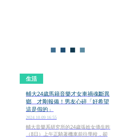
創投公司等參與。輔仁大學資源與事業
發展副校長謝邦昌表示，輔大今年初成
立的「高齡產業新創加速器」，已招募
20家輔導企業，提供場域驗證、募資、
優化營運計畫等協助。例如，偵測「肺
癌」的低劑量胸腔電腦斷層（LDCT）影
像，利用AI技術能一鍵迅速產生診斷報
告，協助醫師判讀。
生活
輔大24歲馬籍音樂才女車禍魂斷異
鄉 才剛報備！男友心碎「好希望
這是假的」
2024.10.09 16:55
輔大音樂系研究所的24歲張姓女僑生昨
（8日）上午正騎著機車前往學校，卻