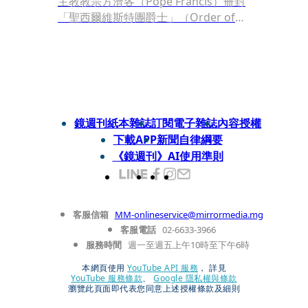
主教教宗方濟各（Pope Francis）冊封
「聖西爾維斯特團爵士」（Order of
St. Sylvester），於輔仁大學淨心堂舉
行冊封典禮，觀禮嘉賓各個達官顯要，
包括行政院長陳建仁、富邦集團總裁夫
人蔡楊湘薰、富邦集團董事長蔡明忠
等，蔡家名媛林牧潔、關穎也參加在松
菸的感恩晚宴。據悉，蔡明興是台灣唯
鏡週刊紙本雜誌
訂閱電子雜誌
內容授權
一非天主教教友獲此殊榮者。
下載APP
新聞自律綱要
《鏡週刊》AI使用準則
客服信箱
MM-onlineservice@mirrormedia.mg
客服電話
02-6633-3966
服務時間
週一至週五上午10時至下午6時
本網頁使用
YouTube API 服務
， 詳見
YouTube 服務條款
、
Google 隱私權與條款
瀏覽此頁面即代表您同意上述授權條款及細則