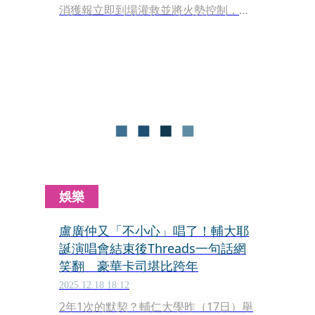
消獲報立即到場灌救並將火勢控制，所
幸未有人員受困或傷亡，起火原因仍待
釐清。
娛樂
盧廣仲又「不小心」唱了！輔大耶
誕演唱會結束後Threads一句話網
笑翻 豪華卡司堪比跨年
2025.12.18 18:12
2年1次的默契？輔仁大學昨（17日）舉