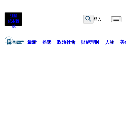
訂閱
登入
紙本雜
誌
最新
娛樂
政治社會
財經理財
人物
美