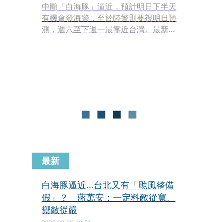
中颱「白海豚」逼近，預計明日下半天
有機會發海警，至於陸警則要視明日預
測，週六至下週一最靠近台灣。最新
「120小時颱風暴風侵襲機率」顯示，
基隆48%、台北43%、新北41%、桃園
39%、宜蘭35%、連江60%。
最新
白海豚逼近...台北又有「颱風整備
假」？ 蔣萬安：一定料敵從寬、
禦敵從嚴