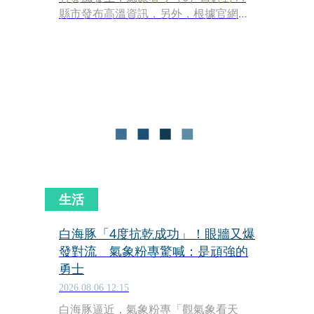
縣市發布高溫資訊，另外，根據官網資
訊，台北市已經飆出38.2度的高溫。
生活
白海豚「4度抗乾成功」！眼牆又爆
發對流 氣象粉專驚喊：是頑強的
勇士
2026.08.06 12:15
白海豚逼近，氣象粉專「觀氣象看天