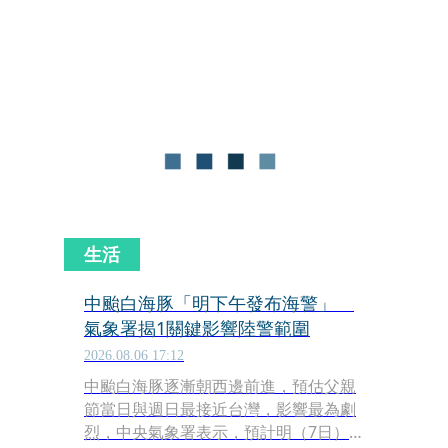
5縣市發布大雷雨即時訊息。
生活
中颱白海豚「明下午發布海警」
氣象署揭1關鍵影響陸警範圍
2026.08.06 17:12
中颱白海豚逐漸朝西邊前進，預估父親
節當日與週日最接近台灣，影響最為劇
烈，中央氣象署表示，預計明（7日）