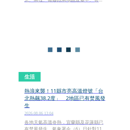
山區有局部大雨發生的機率，請注意雷
擊及強陣風，山區請慎防坍方及落石，
低窪地區請慎防積水。
生活
熱浪來襲！11縣市亮高溫燈號「台
北熱飆38.2度」 2地區已有焚風發
生
2026.08.06 13:04
各地天氣高溫炎熱，宜蘭縣及花蓮縣已
有焚風發生，氣象署今（6）日針對11