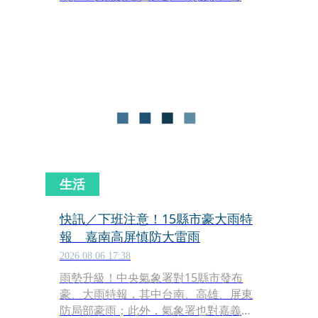
縣、嘉義市、嘉義縣、台南市、高雄市
及屏東縣」等7縣市發布大雨特報，提
醒民眾注意雷擊及強陣風，低窪地區請
慎防積水。
生活
快訊／下班注意！15縣市豪大雨特
報 嘉南高屏慎防大雷雨
2026.08.06 17:38
雨勢升級！中央氣象署對15縣市發布
豪、大雨特報，其中台南、高雄、屏東
防局部豪雨；此外，氣象署也對嘉義等