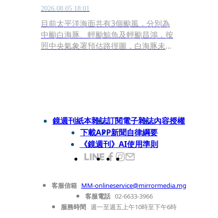
2026.08.05 18:01
目前太平洋海面共有3個颱風，分別為
中颱白海豚、輕颱鯨魚及輕颱昌鴻，按
照中央氣象署預估路徑圖，白海豚未來
將持續朝台灣靠近，勢必會對台灣的天
氣造成影響。臉書天氣粉專今（5）日
po文，提到白海豚颱風的特性，類似巴
威颱風，目前各家預報路徑仍分歧，而
北轉時間點會決定影響台灣的程度，預
計週五（7日）至週日（9日）將會影響
鏡週刊紙本雜誌
訂閱電子雜誌
內容授權
最劇烈。
下載APP
新聞自律綱要
《鏡週刊》AI使用準則
客服信箱
MM-onlineservice@mirrormedia.mg
客服電話
02-6633-3966
服務時間
週一至週五上午10時至下午6時