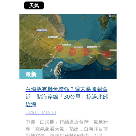
天氣
最新
白海豚有機會增強？週末暴風圈逼
近 貼海岸線「30公里」掠過北部
近海
2026.08.07 09:13
中颱「白海豚」持續逼近台灣，氣象粉
專「觀氣象看天氣」指出，白海豚目前
受乾空氣、海洋供給熱能減少，以及正