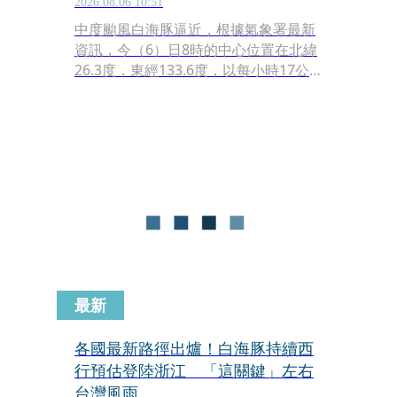
2026.08.06 10:51
中度颱風白海豚逼近，根據氣象署最新
資訊，今（6）日8時的中心位置在北緯
26.3度，東經133.6度，以每小時17公
里速度，向西進行。至於台北市否又有
「颱風整備假」？台北市長蔣萬安說，
「最重要的一定是料敵從寬、禦敵從
嚴。」
最新
各國最新路徑出爐！白海豚持續西
行預估登陸浙江 「這關鍵」左右
台灣風雨