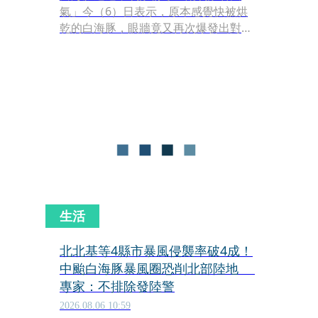
氣」今（6）日表示，原本感覺快被烘
乾的白海豚，眼牆竟又再次爆發出對流
並重新卷繞，「這已經是它第4度面臨
內眼被乾空氣入侵的情況了，卻依舊能
扛住、十分頑強。」
生活
北北基等4縣市暴風侵襲率破4成！
中颱白海豚暴風圈恐削北部陸地
專家：不排除發陸警
2026.08.06 10:59