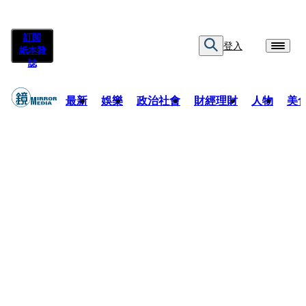
訂閱
登入
紙本雜
誌
最新
娛樂
政治社會
財經理財
人物
美