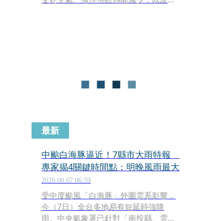
進行眼牆置換等因素影響，結構呈現
「南弱北強」，中央氣象署已將其近中
心風速調降至每秒38公尺，暴風圈也縮
小至280公里。
最新
中颱白海豚逼近！7縣市大雨特報
專家揭4關鍵時間點：明晚風雨最大
2026.08.07 06:59
受中度颱風「白海豚」外圍雲系影響，
今（7日）全台多地易有短延時強降
雨。中央氣象署已針對「南投縣、雲林