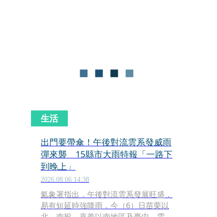
間點不僅延後，而且北轉的角度也大幅
修正。臉書天氣粉專今（6）日po文，
曬出清晰的衛星雲圖，可見白海豚暴風
圈範圍龐大，而副熱帶高壓盤據東北
亞，也穩定讓白海豚往西行。
生活
出門要帶傘！午後對流雲系發威雨
彈來襲 15縣市大雨特報「一路下
到晚上」
2026.08.06 14:38
氣象署指出，午後對流雲系發展旺盛，
易有短延時強降雨，今（6）日苗栗以
北、南投、嘉義以南地區及臺中、雲林