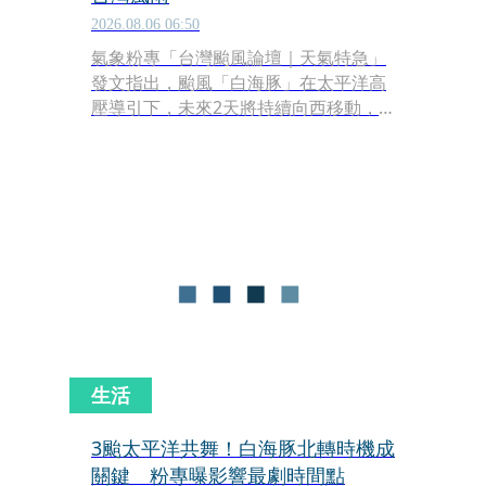
2026.08.06 06:50
氣象粉專「台灣颱風論壇｜天氣特急」
發文指出，颱風「白海豚」在太平洋高
壓導引下，未來2天將持續向西移動，
預計週五（7日）通過日本沖繩附近。
隨後因導引氣流逐漸減弱，白海豚的移
動速度將明顯放慢，週六（8日）至週
一（10日）上午將緩慢通過東海，最接
近台灣時，中心距離北部僅約300公里
左右。
生活
3颱太平洋共舞！白海豚北轉時機成
關鍵 粉專曝影響最劇時間點