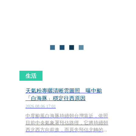
下午就會發布海上颱風警報，也不排除
陸警可能性，但要看颱風屆時是否南偏
來評估。
生活
天氣粉專曬清晰雲圖照 曝中颱
「白海豚」穩定往西原因
2026.08.06 17:01
中度颱風白海豚持續朝台灣靠近，依照
目前中央氣象署預估路徑，它將持續朝
西北西方向前進，而原先預估北轉的時