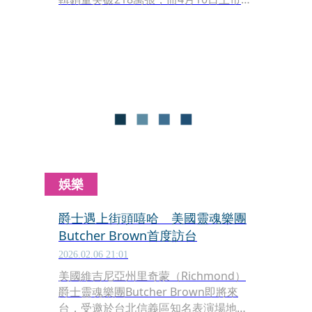
實體專輯自3月19日預購，截至昨
（25）日為止，短短6天已突破10萬
張。
娛樂
爵士遇上街頭嘻哈 美國靈魂樂團
Butcher Brown首度訪台
2026.02.06 21:01
美國維吉尼亞州里奇蒙（Richmond）
爵士靈魂樂團Butcher Brown即將來
台，受邀於台北信義區知名表演場地