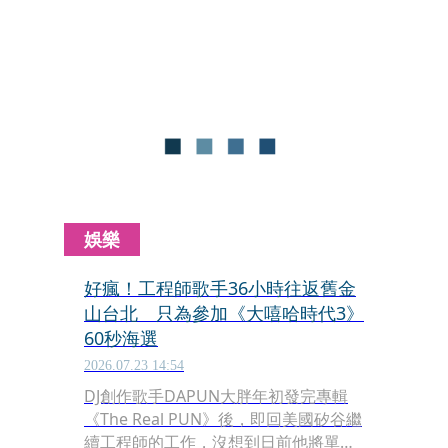
度。現在另一半「速可達硬漢」（A$AP
Rocky）在網路廣播節目中透露，「她
人正在錄音室。」似乎有望新專輯會誕
生。
娛樂
好瘋！工程師歌手36小時往返舊金
山台北 只為參加《大嘻哈時代3》
60秒海選
2026.07.23 14:54
DJ創作歌手DAPUN大胖年初發完專輯
《The Real PUN》後，即回美國矽谷繼
續工程師的工作，沒想到日前他將單曲