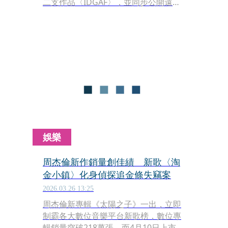
二支作品〈IDGAF〉，並同步公開遠赴
泰國曼谷拍攝的全新MV，一口氣完成
多支影像拍攝。U:NUS從內在探索轉向
更直接的情緒釋放，以「不想再解釋、
不想再壓抑」回應年輕世代在現實與規
則間的心聲，邀請聽眾活在當下。
娛樂
周杰倫新作銷量創佳績 新歌〈淘
金小鎮〉化身偵探追金條失竊案
2026.03.26 13:25
周杰倫新專輯《太陽之子》一出，立即
制霸各大數位音樂平台新歌榜，數位專
輯銷量突破218萬張，而4月10日上市的