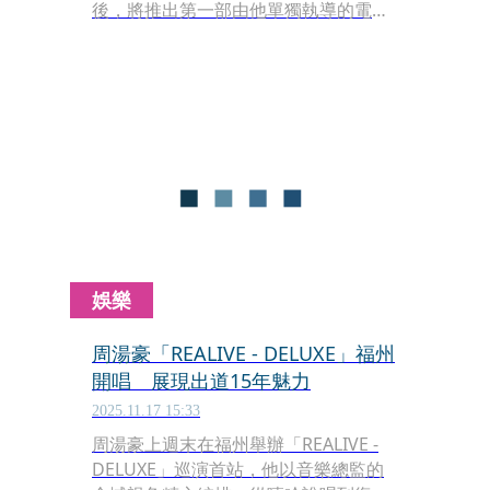
後，將推出第一部由他單獨執導的電影
《嘻哈糶手》。該片是台灣首部「嘻哈
音樂電影」由金曲歌王LEO王擔綱男主
角，攜手金鐘獎最佳男配角黃迪揚共同
飆戲，大膽將即將沒落的魚市「糶（ㄊ
ㄧㄠˋ）手」叫賣文化與嘻哈饒舌結合。
娛樂
周湯豪「REALIVE - DELUXE」福州
開唱 展現出道15年魅力
2025.11.17 15:33
周湯豪上週末在福州舉辦「REALIVE -
DELUXE」巡演首站，他以音樂總監的