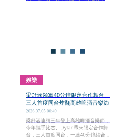
〈朝你罵得看了就想吐〉報名《大嘻哈
時代3》線上海選竟入選，製作單位通
知他要參加上週日的實體海選，在沒有
特休假的情況下，他趁著週末兩天飛回
台北一趟，只為了參加60秒海選。
娛樂
梁舒涵領軍40分鐘限定合作舞台
三人首度同台炸翻高雄啤酒音樂節
2026.07.05 00:49
梁舒涵連續三年登上高雄啤酒音樂節，
今年攜手比杰、Dylan帶來限定合作舞
台，三人首度同台，一連40分鐘結合演