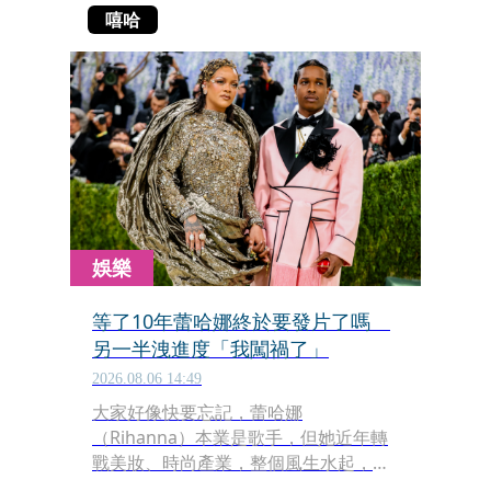
嘻哈
娛樂
等了10年蕾哈娜終於要發片了嗎
另一半洩進度「我闖禍了」
2026.08.06 14:49
大家好像快要忘記，蕾哈娜
（Rihanna）本業是歌手，但她近年轉
戰美妝、時尚產業，整個風生水起，對
於何時要發片總是抱持不置可否的態