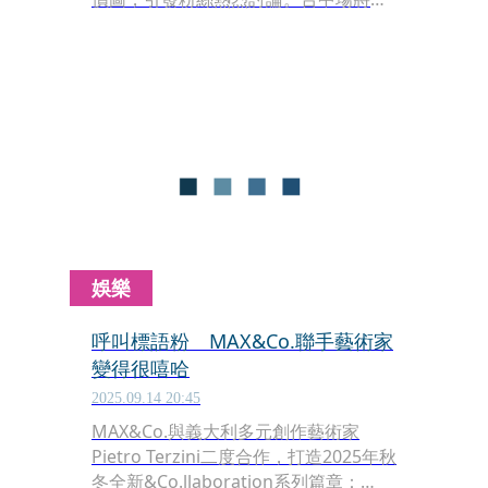
2026年1月31日（六）在台中洲際棒球
場舉辦，挑戰可容納約2萬人的大型戶
外場地。升級版舞台採超大主舞台+鑽
石型延伸舞台設計，延伸至最靠近看台
的位置，讓觀眾能享受與團員的近距離
互動。
娛樂
呼叫標語粉 MAX&Co.聯手藝術家
變得很嘻哈
2025.09.14 20:45
MAX&Co.與義大利多元創作藝術家
Pietro Terzini二度合作，打造2025年秋
冬全新&Co.llaboration系列篇章：