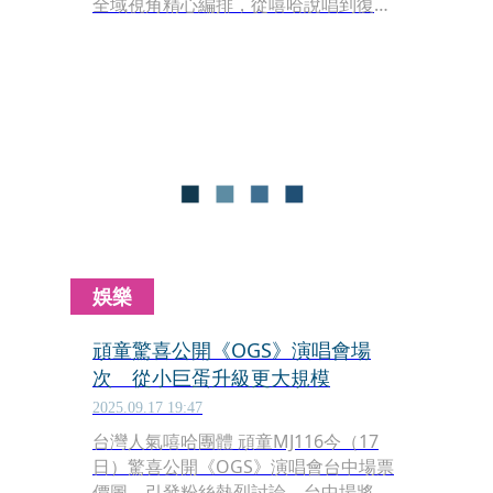
全域視角精心編排，從嘻哈說唱到復古
搖滾，從經典情歌到熱血安可，25首跨
風格金曲，全方位展現他出道15年的魅
力，周湯豪說：「今晚有很多人是第一
次來看我，也有支持了我15多年的老朋
友，謝謝你們一直都在。這場演唱會對
我來說最重要的，就是要讓支持我的人
知道，他們在支持著什麼！」
娛樂
頑童驚喜公開《OGS》演唱會場
次 從小巨蛋升級更大規模
2025.09.17 19:47
台灣人氣嘻哈團體 頑童MJ116今（17
日）驚喜公開《OGS》演唱會台中場票
價圖，引發粉絲熱烈討論。台中場將於