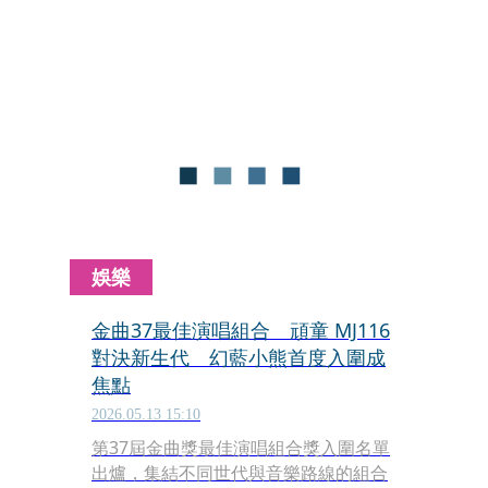
唱、DJ與嘻哈元素，各自也準備Solo演
出，展現截然不同的舞台魅力。其中17
歲的Dylan穿著全白設計西裝帥氣亮
相，小露胸肌與腰線，青春氣息成為全
場焦點，也讓台下尖叫聲不斷。
娛樂
金曲37最佳演唱組合 頑童 MJ116
對決新生代 幻藍小熊首度入圍成
焦點
2026.05.13 15:10
第37屆金曲獎最佳演唱組合獎入圍名單
出爐，集結不同世代與音樂路線的組合