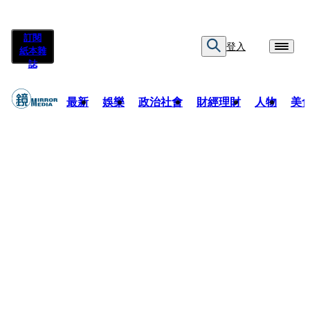
訂閱
登入
紙本雜
誌
最新
娛樂
政治社會
財經理財
人物
美