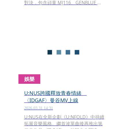
對決，包含頑童 MJ116、GENBLUE 幻
藍小熊、凹與山、椅子樂團與Dac & 鄭
昭元 ZAOYUAN，橫跨嘻哈、流行、電
子與獨立音樂圈，競爭各自鮮明。
娛樂
U:NUS跨國釋放青春情緒
〈IDGAF〉曼谷MV上線
2026.03.31 14:31
U:NUS在全新企劃《U:NFOLD》中持續
拓展音樂風格。繼首波單曲後再推出第