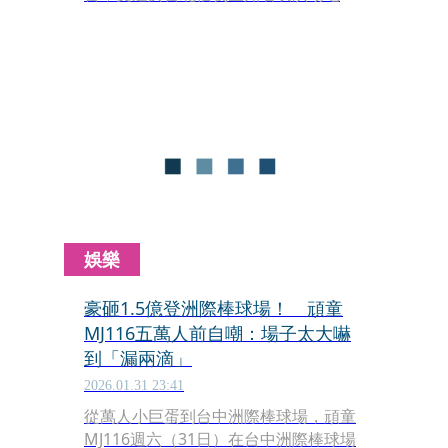
Billboard Live TAIPEI演出，時間訂於2
月28日。5人編制的Butcher Brown將
帶來橫跨爵士、Hip-Hop、Funk與Soul
的現場音樂，為台灣樂迷打造一場文化
與節奏交織的音樂盛宴。
娛樂
豪砸1.5億登洲際棒球場！ 頑童
MJ116五萬人前自嘲：場子太大嚇
到「漏兩滴」
2026.01.31 23:41
從萬人小巨蛋到台中洲際棒球場，頑童
MJ116週六（31日）在台中洲際棒球場