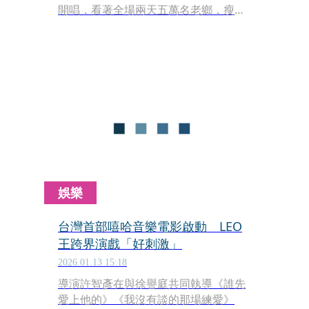
開唱，看著全場兩天五萬名老鄉，瘦子
情緒激昂地大喊：「我們真的在這裡
了！謝謝大家的支持！我們真的做到
了！」這不僅是頑童MJ116首度唱進棒
球場，更是台灣嘻哈歌手第一次挑戰萬
人體育場規模。本色音樂豪砸1億5,000
萬製作費，舞台規格直接翻倍成小巨蛋
的三倍大，瘦子甚至開玩笑說開場不是
要故意兇大家，是因為「火太大了」，
火熱程度完全頂破嘻哈演唱會天花板。
娛樂
台灣首部嘻哈音樂電影啟動 LEO
王跨界演戲「好刺激」
2026.01.13 15:18
導演許智彥在與徐譽庭共同執導《誰先
愛上他的》《我沒有談的那場練愛》