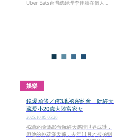
Uber Eats台灣總經理李佳穎在個人
LINKEDIN頁面中宣布，即將暫離職
場，在Uber Eats的最後一個工作日就
落在今年的4月17日。外界解讀，李佳
穎在Uber Eats服務8年，已助Uber
Eats從無到有開拓出新市場，並站穩外
送霸主之位，接下來，為因應外送專法
所帶來的衝擊，將是Uber Eats台灣與
新任總座待解的轉型新任務。
娛樂
鏡爆頭條／跨3地祕密約會 阮經天
藏愛小20歲大陸富家女
2025.10.05 05:28
42歲的金馬影帝阮經天感情世界成謎，
但他的桃花滿天飛，去年11月才被拍到