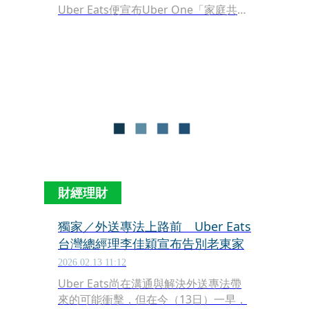
Uber Eats便宣布Uber One「家庭共
享」即刻上線，讓客戶可享1人訂閱、2
人共享的優惠，說的直白點，就是可享
半價，且台灣Uber One服務橫跨Uber
Eats點餐與Uber行車服務，讓內部更是
看好台灣市場的接受度與市場表現。
財經理財
獨家／外送專法上路前 Uber Eats
台灣總經理李佳穎宣布告別老東家
2026.02.13 11:12
Uber Eats尚在溝通與解決外送專法帶
來的可能衝擊，但在今（13日）一早，