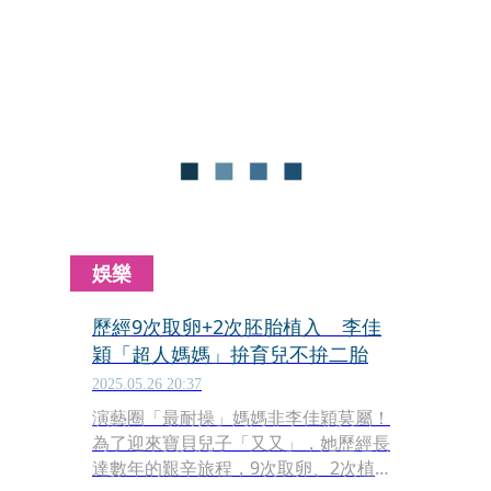
好了，「每天的生活都過得很甜蜜、很
開心，每天都是笑著醒來。」
娛樂
歷經9次取卵+2次胚胎植入 李佳
穎「超人媽媽」拚育兒不拚二胎
2025.05.26 20:37
演藝圈「最耐操」媽媽非李佳穎莫屬！
為了迎來寶貝兒子「又又」，她歷經長
達數年的艱辛旅程，9次取卵、2次植入