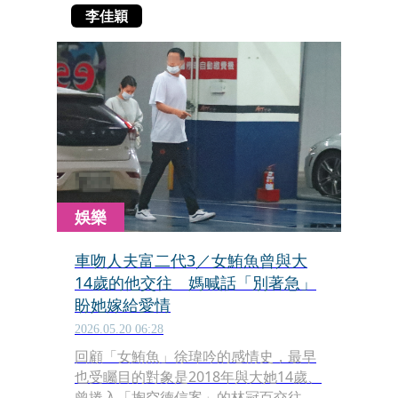
李佳穎
娛樂
車吻人夫富二代3／女鮪魚曾與大
14歲的他交往 媽喊話「別著急」
盼她嫁給愛情
2026.05.20 06:28
回顧「女鮪魚」徐瑋吟的感情史，最早
也受矚目的對象是2018年與大她14歲、
曾捲入「掏空德信案」的林冠百交往；