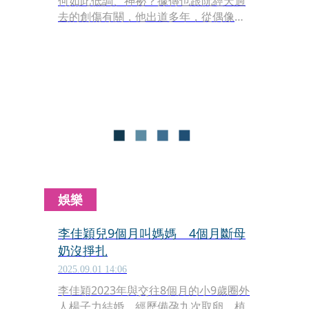
何如此低調、神祕？據傳也跟阮經天過
去的創傷有關，他出道多年，從偶像劇
男神到金馬影帝，2023年還以《周處除
三害》再創事業高峰，高帥壯加上明星
身分，他身邊從不缺女伴，但他感情中
有個罩門就是，只要被媒體拍到就會情
變，堪稱是見光就死。
娛樂
李佳穎兒9個月叫媽媽 4個月斷母
奶沒掙扎
2025.09.01 14:06
李佳穎2023年與交往8個月的小9歲圈外
人楊子力結婚，經歷備孕九次取卵、植