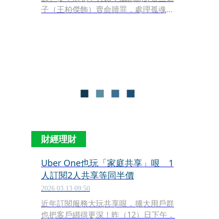
子（王柏傑飾）賣命贖罪，處理孤魂野
鬼遊蕩人間造成的棘手事件。他因此認
識樂觀的女大生葉子（陳姸霏飾），並
與擁有陰陽眼的刑警張泯（楊銘威飾）
合作辦案。過程中發現，神祕大魔王六
梵在幕後操控邪派教主陳七殺（陳以文
飾），作惡多端的吳天機（薛仕凌飾）
則想召喚魔王，開啟一場人間與靈界的
宿命之戰。
財經理財
Uber One也玩「家庭共享」哏 1
人訂閱2人共享等同半價
2026.03.13 09:50
近年訂閱服務大玩共享哏，擴大用戶群
也把客戶綁得更深！昨（12）日下午，