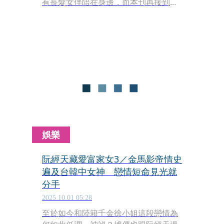
有長髮女伴陪在身邊，而本刊再接到爆
料，指出阮經天其實早有一位白富美的
正牌女友，對方是在韓國就讀名校的大
陸千金徐小姐，雖是華人但有著混血臉
孔，而且小他有20歲之多。
娛樂
阮經天藏愛富家女3／金馬影帝情史
遍及台韓中女神 戀情短命見光就
分手
2025.10.01 05:28
至於如今和陸籍千金徐小姐這段戀情為