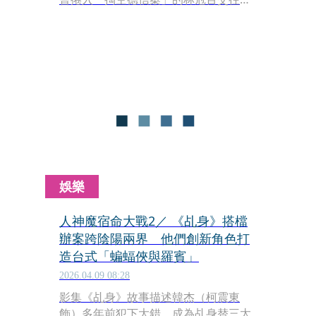
同年底徐瑋吟還有一段插曲，就是跟富
少吳亞璟約會吃鍋，當時吳亞璟跟張東
晴的緋聞正夯，只是男的喇完舌但喇後
不理，然後換徐瑋吟出現了。
娛樂
人神魔宿命大戰2／ 《乩身》搭檔
辦案跨陰陽兩界 他們創新角色打
造台式「蝙蝠俠與羅賓」
2026.04.09 08:28
影集《乩身》故事描述韓杰（柯震東
飾）多年前犯下大錯，成為乩身替三太