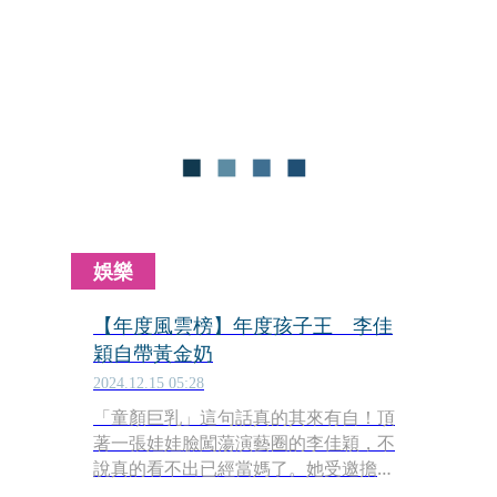
胚胎，終於在2024年底如願以償，開啟
全新的「媽媽模式」。工作再忙也不比
育兒累？她笑說：「我的耐受度200%！
看到孩子的笑容，疲憊瞬間治癒！」
娛樂
【年度風雲榜】年度孩子王 李佳
穎自帶黃金奶
2024.12.15 05:28
「童顏巨乳」這句話真的其來有自！頂
著一張娃娃臉闖蕩演藝圈的李佳穎，不
說真的看不出已經當媽了。她受邀擔任
公益大使，回想起小時候學芭蕾，因發