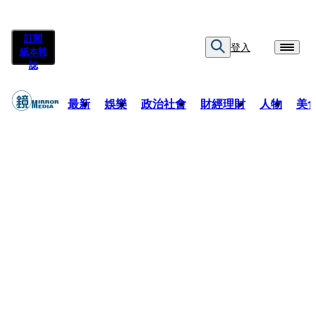
訂閱
登入
紙本雜
誌
最新
娛樂
政治社會
財經理財
人物
美