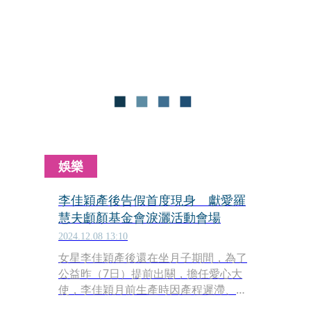
育較早遭取笑，為此排斥穿緊身舞衣、
斷送芭蕾路。傻孩子～沒聽過「本斥但
大」嗎？（翻譯：本想大聲斥責，但實
在太大了）喂～卡正經欸！我們來學習
的正確用途。李佳穎自曝，產後6小時
不僅泌出初乳，「而且是金黃色的！護
理師說我很適合生小孩。」求知欲旺盛
的小編，也好想見識一下黃金奶…（扶
眼鏡）
娛樂
李佳穎產後告假首度現身 獻愛羅
慧夫顱顏基金會淚灑活動會場
2024.12.08 13:10
女星李佳穎產後還在坐月子期間，為了
公益昨（7日）提前出關，擔任愛心大
使，李佳穎月前生產時因產程遲滯、胎
心音一度下降，臨時改成剖腹產，她回