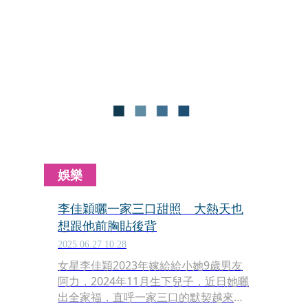
Jane Lawson給自轉星球文化寫了一封
信：「我們很自豪能出版台灣大無畏的
新女性聲音，她的作品不僅有普世書寫
的深厚傳統，更展現台灣自身的歷史特
殊性。···我們會打造一本經典。」
娛樂
李佳穎曬一家三口甜照 大熱天也
想跟他前胸貼後背
2025.06.27 10:28
女星李佳穎2023年嫁給給小她9歲男友
阿力，2024年11月生下兒子，近日她曬
出全家福，直呼一家三口的默契越來越