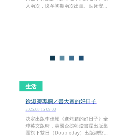
入兩次，懷孕初期兩次出血、臥床安胎
兩個月才生下寶寶，兒子又又頭好壯
壯，竟然在日前九個月大時就因討抱，
叫了第一聲「媽媽」，李佳穎大呼：
「好感動！」
生活
徐淑卿專欄／書大賣的好日子
2025.08.15 09:00
決定出版李佳穎《進烤箱的好日子》全
球英文版時，英國企鵝藍燈書屋出版集
團旗下雙日（Doubleday）出版總監