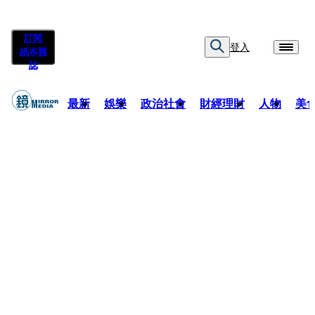
訂閱
登入
紙本雜
誌
最新
娛樂
政治社會
財經理財
人物
美