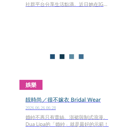
社群平台分享生活點滴。近日她在IG貼
出一系列海邊美照，穿上白色鏤空長洋
裝，仙氣飄飄。
娛樂
靚時尚／很不嫁衣 Bridal Wear
2026.06.26 06:28
婚紗不再只有蕾絲、澎裙與制式浪漫。
Dua Lipa的「婚紗」就是最好的示範！