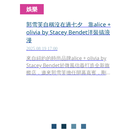
娛樂
郭雪芙自稱沒在過七夕 靠alice +
olivia by Stacey Bendet洋裝搞浪
漫
2025.08.19 17:00
來自紐約的時尚品牌alice + olivia by
Stacey Bendet於微風信義打造全新旗
艦店，邀來郭雪芙擔任開幕嘉賓，剛從
歐洲回來她表示月底的七夕情人節可能
會待在家，至於是否旅遊期間有拍許多
個人美照？她則以「不好說」回答，讓
現場媒體也真的不知道該繼續問什麼問
題才好了。