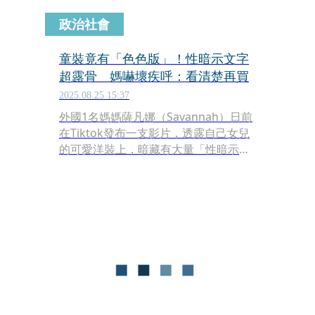
政治社會
童裝竟有「色色版」！性暗示文字
超露骨 媽嚇壞疾呼：看清楚再買
2025.08.25 15:37
外國1名媽媽薩凡娜（Savannah）日前
在Tiktok發布一支影片，透露自己女兒
的可愛洋裝上，暗藏有大量「性暗示」
文字，她嚇壞趕緊發文提醒家長注意，
「請在買衣服前，仔細看清楚！」。