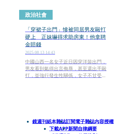
政治社會
「穿裙子出門」慘被同居男友毆打
硬上 正妹嚇得求助房東！他拿聘
金賠錢
2025.08.13 14:43
中國山西一名女子近日因穿洋裝出門，
男友看到氣得出言侮辱，甚至還出手毆
打，並強行發生性關係，女子不甘受辱
請房東協助報警。對此，男友最終被依
《強姦罪》判處有期徒刑1年9個月，緩
刑2年。
鏡週刊紙本雜誌
訂閱電子雜誌
內容授權
下載APP
新聞自律綱要