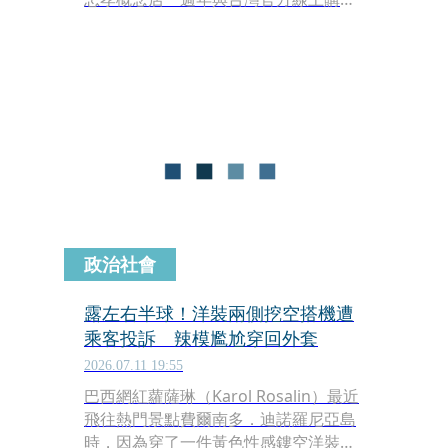
正式開站活動，邀請品牌鐵粉瑞莎站
台。她透露自己最愛A&F洋裝，前陣子
到義大利旅遊時，整個行李箱幾乎都是
品牌洋裝，笑說「不到10秒就可以打扮
好，走在街上很多人都會看。」她也分
享，如今每天的穿搭幾乎都交給兩個女
兒決定，母女還經常穿著風格相近的造
型出門。
政治社會
露左右半球！洋裝兩側挖空搭機遭
乘客投訴 辣模尷尬穿回外套
2026.07.11 19:55
巴西網紅蘿薩琳（Karol Rosalin）最近
飛往熱門景點費爾南多．迪諾羅尼亞島
時，因為穿了一件黃色性感鏤空洋裝，