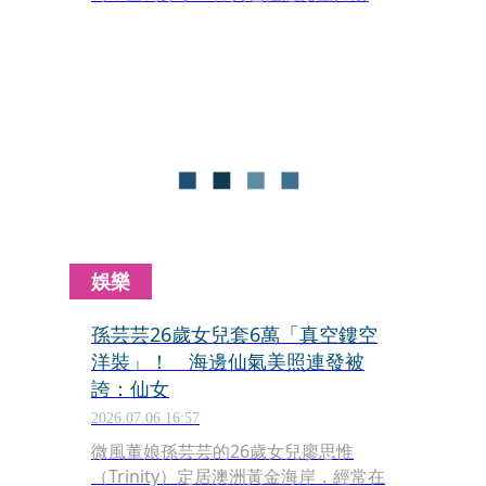
在起飛前被空服員請去加穿外套。原來
是同機旅客向機組人員投訴她衣著過於
暴露，讓準備去度假的蘿薩琳感到尷尬
又無奈。
娛樂
孫芸芸26歲女兒套6萬「真空鏤空
洋裝」！ 海邊仙氣美照連發被
誇：仙女
2026.07.06 16:57
微風董娘孫芸芸的26歲女兒廖思惟
（Trinity）定居澳洲黃金海岸，經常在