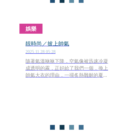
娛樂
靚時尚／披上帥氣
2025.11.28 05:28
隨著氣溫咻咻下降，空氣像被迅速冷凝
成透明的霧，正好給了我們一個，換上
帥氣大衣的理由，一掃炙熱難耐的夏季
餘溫。