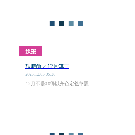
包與馬克杯上，以一種恬靜的真誠，讓
人可以細細珍藏這份心意。
娛樂
靚時尚／12月無言
2025.12.05 05:28
12月不是非得以亮色定義華麗。