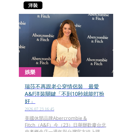
洋裝
娛樂
瑞莎不再跟老公穿情侶裝 最愛
A&F洋裝關鍵「不到10秒就能打扮
好」
2026.07.23 16:45
美國休閒品牌Abercrombie &
Fitch（A&F）今（23）日舉辦歡慶台北
忠孝概念店一週年與台灣官方線上購物