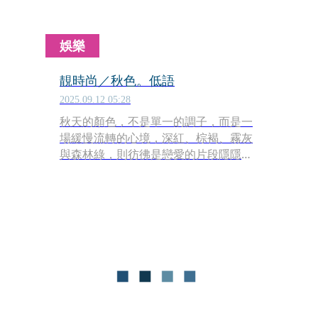
娛樂
靚時尚／秋色。低語
2025.09.12 05:28
秋天的顏色，不是單一的調子，而是一
場緩慢流轉的心境，深紅、棕褐、霧灰
與森林綠，則彷彿是戀愛的片段隱隱交
疊。服裝不僅僅只是外在的形貌，更像
是心情的映照：每一道色彩，都寫下情
感的註腳，在秋風裡散落，成為一種無
聲卻深刻的詩意。