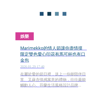
娛樂
Marimekko的情人節讓你盡情摸
限定雙色愛心印花有馬可杯也有口
金包
2026.01.29 17:40
在屬於愛的節日裡，送上一份能陪伴日
常、又蘊含情感寓意的禮物，往往最能
觸動人心。芬蘭生活風格設計品牌
Marimekko以特色印花作為傳達愛情語
彙的橋樑，將「愛」轉化為可被觸碰、
感受與珍藏的設計，在2026西洋情人節
獻上的限定雙色愛心印花，盛開在口金